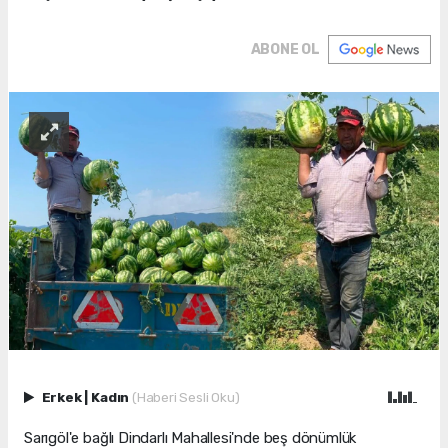
ABONE OL
Erkek
|
Kadın
(Haberi Sesli Oku)
Sarıgöl'e bağlı Dindarlı Mahallesi'nde beş dönümlük