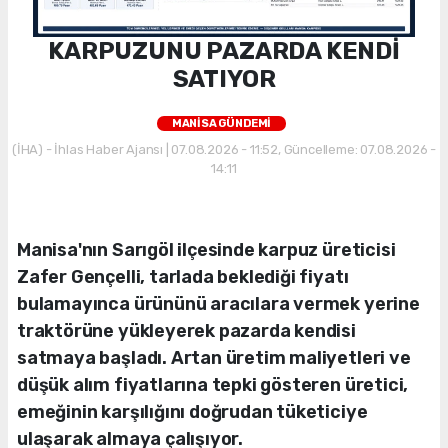
KARPUZUNU PAZARDA KENDİ
SATIYOR
MANİSA GÜNDEMİ
(İHA) - İhlas Haber Ajansı | 07.08.2026 - 11:52, Güncelleme: 07.08.2026 -
14:11
Manisa'nın Sarıgöl ilçesinde karpuz üreticisi
Zafer Gençelli, tarlada beklediği fiyatı
bulamayınca ürününü aracılara vermek yerine
traktörüne yükleyerek pazarda kendisi
satmaya başladı. Artan üretim maliyetleri ve
düşük alım fiyatlarına tepki gösteren üretici,
emeğinin karşılığını doğrudan tüketiciye
ulaşarak almaya çalışıyor.