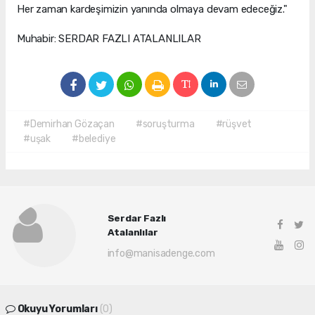
Her zaman kardeşimizin yanında olmaya devam edeceğiz."
Muhabir: SERDAR FAZLI ATALANLILAR
#Demirhan Gözaçan
#soruşturma
#rüşvet
#uşak
#belediye
Serdar Fazlı
Atalanlılar
info@manisadenge.com
Okuyu Yorumları
(0)