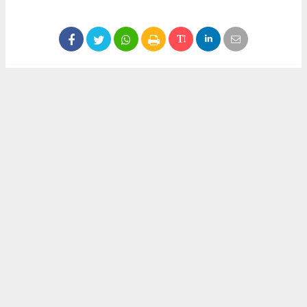
#karpuz
#karpuz üreticisi
#çiftçi
Okuyu Yorumları
(0)
Gonder
Yorum yazarak Topluluk Kuralları’nı kabul etmiş bulunuyor ve siteye yaptığınız
yorumunuzla ilgili doğrudan veya dolaylı tüm sorumluluğu tek başınıza
üstleniyorsunuz. Yazılan tüm yorumlardan site yönetimi hiçbir şekilde sorumlu
tutulamaz.