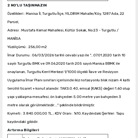
2 NO'LU TAŞINMAZIN
Özellikleri : Manisa İl, Turgutlu İlçe, YILDIRIM Mahalle/Köy, 1287 Ada, 22
Parsel,
Adresi : Mustafa Kemal Mahallesi, Kültür Sokak, No:23 - Turgutlu /
MANİSA
Yüzölçümü : 256,00 m2
İmar Durumu : 06/03/2026 tarihli cevabi yazı ile "...07.01.2020 tarih 10
sayılı Turgutlu BMK ve 09.06.2020 tarih 205 sayılı Manisa BBMK ile
onaylanan, Turgutlu Kent Merkezi 1/1000 ölçekli İlave ve Revizyon
Uygulama İmar Planı sınırları içerisinde ikiz notasyonlu blok nizam 4 katlı
tercihli ticaret + konut alanıdır. TAKS:0.40, emsal (KAKS) değeri 1.60 olup
yapı yaklaşma mesafesi; ön bahçeden 5.00 metre yan bahçeden 3
metre olarak görülmektedir...." şeklinde bildirilmiştir.
Kıymeti : 3.840.000,00 TL.; KDV Oranı : %10; Kaydındaki Şerhler: Tapu
kaydındaki gibidir.
Artırma Bilgileri