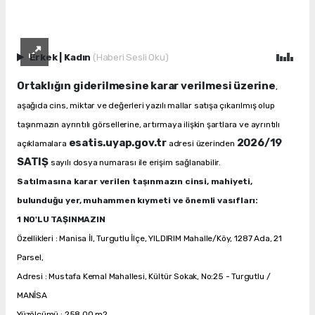
Erkek
|
Kadın
(Haberi Sesli Oku)
Ortaklığın giderilmesine karar verilmesi üzerine
,
aşağıda cins, miktar ve değerleri yazılı mallar satışa çıkarılmış olup
taşınmazın ayrıntılı görsellerine, artırmaya ilişkin şartlara ve ayrıntılı
esatis.uyap.gov.tr
2026/19
açıklamalara
adresi üzerinden
SATIŞ
sayılı dosya numarası ile erişim sağlanabilir.
Satılmasına karar verilen taşınmazın cinsi, mahiyeti,
bulunduğu yer, muhammen kıymeti ve önemli vasıfları:
1 NO'LU TAŞINMAZIN
Özellikleri : Manisa İl, Turgutlu İlçe, YILDIRIM Mahalle/Köy, 1287 Ada, 21
Parsel,
Adresi : Mustafa Kemal Mahallesi, Kültür Sokak, No:25 - Turgutlu /
MANİSA
Yüzölçümü : 258,00 m2