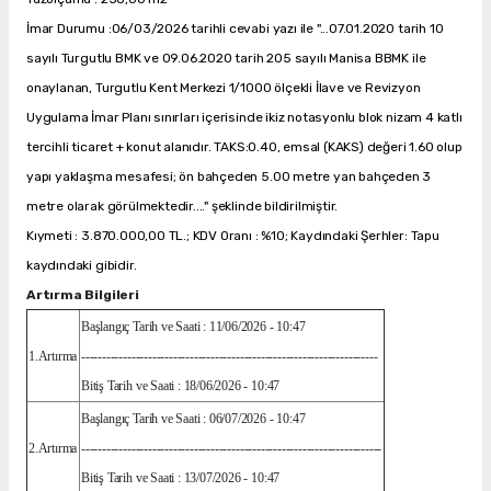
İmar Durumu :06/03/2026 tarihli cevabi yazı ile "...07.01.2020 tarih 10
sayılı Turgutlu BMK ve 09.06.2020 tarih 205 sayılı Manisa BBMK ile
onaylanan, Turgutlu Kent Merkezi 1/1000 ölçekli İlave ve Revizyon
Uygulama İmar Planı sınırları içerisinde ikiz notasyonlu blok nizam 4 katlı
tercihli ticaret + konut alanıdır. TAKS:0.40, emsal (KAKS) değeri 1.60 olup
yapı yaklaşma mesafesi; ön bahçeden 5.00 metre yan bahçeden 3
metre olarak görülmektedir...." şeklinde bildirilmiştir.
Kıymeti : 3.870.000,00 TL.; KDV Oranı : %10; Kaydındaki Şerhler: Tapu
kaydındaki gibidir.
Artırma Bilgileri
Başlangıç Tarih ve Saati : 11/06/2026 - 10:47
1.Artırma
-----------------------------------------------------------------------
Bitiş Tarih ve Saati : 18/06/2026 - 10:47
Başlangıç Tarih ve Saati : 06/07/2026 - 10:47
2.Artırma
------------------------------------------------------------------------
Bitiş Tarih ve Saati : 13/07/2026 - 10:47