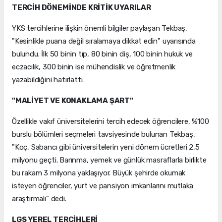
TERCİH DÖNEMİNDE KRİTİK UYARILAR
YKS tercihlerine ilişkin önemli bilgiler paylaşan Tekbaş,
"Kesinlikle puana değil sıralamaya dikkat edin" uyarısında
bulundu. İlk 50 binin tıp, 80 binin diş, 100 binin hukuk ve
eczacılık, 300 binin ise mühendislik ve öğretmenlik
yazabildiğini hatırlattı.
"MALİYET VE KONAKLAMA ŞART"
Özellikle vakıf üniversitelerini tercih edecek öğrencilere, %100
burslu bölümleri seçmeleri tavsiyesinde bulunan Tekbaş,
"Koç, Sabancı gibi üniversitelerin yeni dönem ücretleri 2,5
milyonu geçti. Barınma, yemek ve günlük masraflarla birlikte
bu rakam 3 milyona yaklaşıyor. Büyük şehirde okumak
isteyen öğrenciler, yurt ve pansiyon imkanlarını mutlaka
araştırmalı" dedi.
LGS YEREL TERCİHLERİ