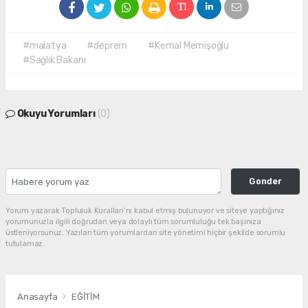
#malatya
#deprem
#Kemal Memişoğlu
#Sağlık Bakanı
Okuyu Yorumları
(0)
Gonder
Yorum yazarak Topluluk Kuralları’nı kabul etmiş bulunuyor ve siteye yaptığınız
yorumunuzla ilgili doğrudan veya dolaylı tüm sorumluluğu tek başınıza
üstleniyorsunuz. Yazılan tüm yorumlardan site yönetimi hiçbir şekilde sorumlu
tutulamaz.
Anasayfa
EĞİTİM