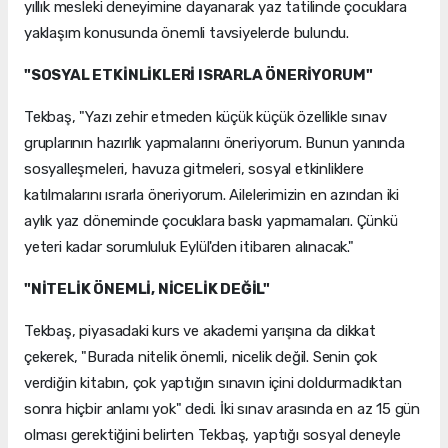
yıllık mesleki deneyimine dayanarak yaz tatilinde çocuklara
yaklaşım konusunda önemli tavsiyelerde bulundu.
"SOSYAL ETKİNLİKLERİ ISRARLA ÖNERİYORUM"
Tekbaş, "Yazı zehir etmeden küçük küçük özellikle sınav
gruplarının hazırlık yapmalarını öneriyorum. Bunun yanında
sosyalleşmeleri, havuza gitmeleri, sosyal etkinliklere
katılmalarını ısrarla öneriyorum. Ailelerimizin en azından iki
aylık yaz döneminde çocuklara baskı yapmamaları. Çünkü
yeteri kadar sorumluluk Eylül'den itibaren alınacak."
"NİTELİK ÖNEMLİ, NİCELİK DEĞİL"
Tekbaş, piyasadaki kurs ve akademi yarışına da dikkat
çekerek, "Burada nitelik önemli, nicelik değil. Senin çok
verdiğin kitabın, çok yaptığın sınavın içini doldurmadıktan
sonra hiçbir anlamı yok" dedi. İki sınav arasında en az 15 gün
olması gerektiğini belirten Tekbaş, yaptığı sosyal deneyle