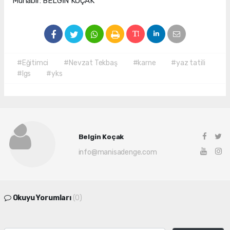
Muhabir: BELGİN KOÇAK
#Eğitimci
#Nevzat Tekbaş
#karne
#yaz tatili
#lgs
#yks
Belgin Koçak
info@manisadenge.com
Okuyu Yorumları
(0)