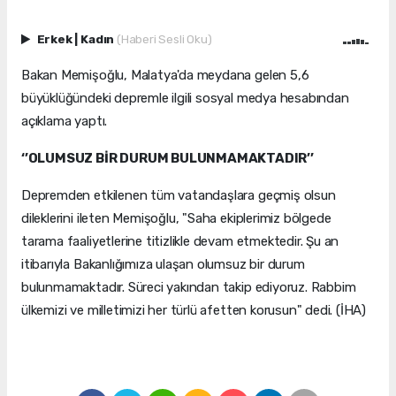
Erkek
|
Kadın
(Haberi Sesli Oku)
Bakan Memişoğlu, Malatya'da meydana gelen 5,6
büyüklüğündeki depremle ilgili sosyal medya hesabından
açıklama yaptı.
‘’OLUMSUZ BİR DURUM BULUNMAMAKTADIR’’
Depremden etkilenen tüm vatandaşlara geçmiş olsun
dileklerini ileten Memişoğlu, "Saha ekiplerimiz bölgede
tarama faaliyetlerine titizlikle devam etmektedir. Şu an
itibarıyla Bakanlığımıza ulaşan olumsuz bir durum
bulunmamaktadır. Süreci yakından takip ediyoruz. Rabbim
ülkemizi ve milletimizi her türlü afetten korusun" dedi. (İHA)