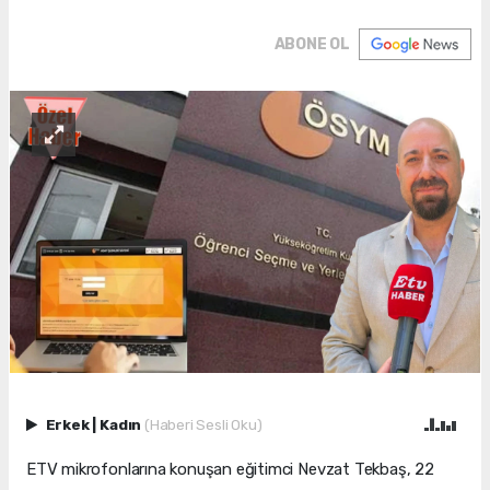
ABONE OL
Erkek
|
Kadın
(Haberi Sesli Oku)
ETV mikrofonlarına konuşan eğitimci Nevzat Tekbaş, 22