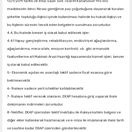
13/1/2011 tarihli ve 6102 sayılı Türk Ticaret Kanununun 195 inci
maddesinin ikinci fıkrası gereğince pay çoğunluğuna dayanarak kurulan
şirketler topluluğu ilişkisi içinde kullanılması halinde bu hukuki ilişkiyi ve
bu ilişkinin süresini tevsik eden belgelerin sunulması zorunludur.
4.4. Bu ihalede benzer iş olarak kabul edilecek işler:
4.4.1.Yapay gençleştirme, rehabilitasyon, endüstriyel ağaçlandırma,
ağaçlandırma, mera ıslahı, erozyon kontrolü vb. gibi ormancılık
faaliyetlerine ait Makinalı Arazi Hazırlığı kapsamında hizmet işleri, benzer
iş olarak kabul edilecektir.
5- Ekonomik açıdan en avantajlı teklif sadece fiyat esasına göre
belirlenecektir.
6- İhaleye sadece yerli istekliler katılabilecektir.
7- İhaleye teklif verecek olanların, EKAP hesabına giriş yaparak ihale
dokümanını indirmeleri zorunludur.
8-Teklifler, EKAP üzerinden teklif mektubu ile ihaleye katılım belgesi ve
diğer ekler kullanılarak hazırlanacak ve e-imza ile imzalanarak ihale tarih
ve saatine kadar EKAP üzerinden gönderilecektir.