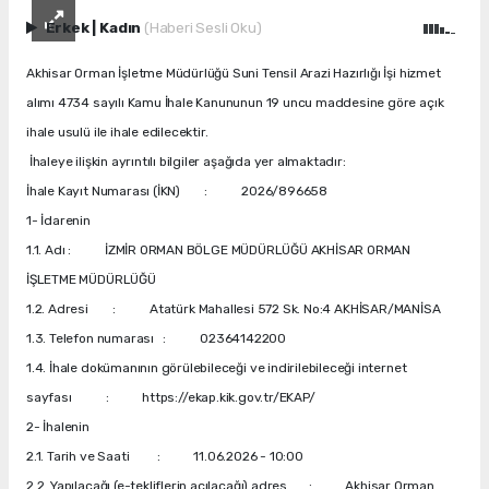
Erkek
|
Kadın
(Haberi Sesli Oku)
Akhisar Orman İşletme Müdürlüğü Suni Tensil Arazi Hazırlığı İşi hizmet
alımı 4734 sayılı Kamu İhale Kanununun 19 uncu maddesine göre açık
ihale usulü ile ihale edilecektir.
İhaleye ilişkin ayrıntılı bilgiler aşağıda yer almaktadır:
İhale Kayıt Numarası (İKN) : 2026/896658
1- İdarenin
1.1. Adı : İZMİR ORMAN BÖLGE MÜDÜRLÜĞÜ AKHİSAR ORMAN
İŞLETME MÜDÜRLÜĞÜ
1.2. Adresi : Atatürk Mahallesi 572 Sk. No:4 AKHİSAR/MANİSA
1.3. Telefon numarası : 02364142200
1.4. İhale dokümanının görülebileceği ve indirilebileceği internet
sayfası : https://ekap.kik.gov.tr/EKAP/
2- İhalenin
2.1. Tarih ve Saati : 11.06.2026 - 10:00
2.2. Yapılacağı (e-tekliflerin açılacağı) adres : Akhisar Orman