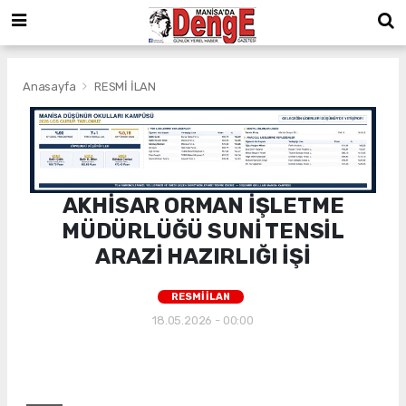
Anasayfa
RESMİ İLAN
AKHİSAR ORMAN İŞLETME
MÜDÜRLÜĞÜ SUNİ TENSİL
ARAZİ HAZIRLIĞI İŞİ
RESMİ İLAN
18.05.2026 - 00:00