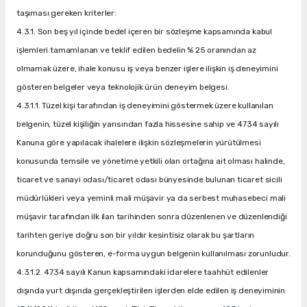
taşıması gereken kriterler:
4.3.1. Son beş yıl içinde bedel içeren bir sözleşme kapsamında kabul
işlemleri tamamlanan ve teklif edilen bedelin % 25 oranından az
olmamak üzere, ihale konusu iş veya benzer işlere ilişkin iş deneyimini
gösteren belgeler veya teknolojik ürün deneyim belgesi.
4.3.1.1. Tüzel kişi tarafından iş deneyimini göstermek üzere kullanılan
belgenin, tüzel kişiliğin yarısından fazla hissesine sahip ve 4734 sayılı
Kanuna göre yapılacak ihalelere ilişkin sözleşmelerin yürütülmesi
konusunda temsile ve yönetime yetkili olan ortağına ait olması halinde,
ticaret ve sanayi odası/ticaret odası bünyesinde bulunan ticaret sicili
müdürlükleri veya yeminli mali müşavir ya da serbest muhasebeci mali
müşavir tarafından ilk ilan tarihinden sonra düzenlenen ve düzenlendiği
tarihten geriye doğru son bir yıldır kesintisiz olarak bu şartların
korunduğunu gösteren, e-forma uygun belgenin kullanılması zorunludur.
4.3.1.2. 4734 sayılı Kanun kapsamındaki idarelere taahhüt edilenler
dışında yurt dışında gerçekleştirilen işlerden elde edilen iş deneyiminin