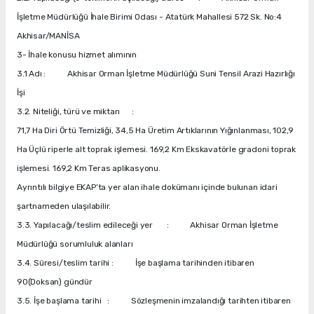
İşletme Müdürlüğü İhale Birimi Odası - Atatürk Mahallesi 572 Sk. No:4
Akhisar/MANİSA
3- İhale konusu hizmet alımının
3.1 Adı : Akhisar Orman İşletme Müdürlüğü Suni Tensil Arazi Hazırlığı
İşi
3.2. Niteliği, türü ve miktarı :
71,7 Ha Diri Örtü Temizliği, 34,5 Ha Üretim Artıklarının Yığınlanması, 102,9
Ha Üçlü riperle alt toprak işlemesi. 169,2 Km Ekskavatörle gradoni toprak
işlemesi. 169,2 Km Teras aplikasyonu.
Ayrıntılı bilgiye EKAP’ta yer alan ihale dokümanı içinde bulunan idari
şartnameden ulaşılabilir.
3.3. Yapılacağı/teslim edileceği yer : Akhisar Orman İşletme
Müdürlüğü sorumluluk alanları
3.4. Süresi/teslim tarihi : İşe başlama tarihinden itibaren
90(Doksan) gündür
3.5. İşe başlama tarihi : Sözleşmenin imzalandığı tarihten itibaren