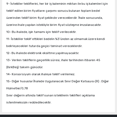
9- İstekliler tekliflerini, her bir iş kaleminin miktarı ile bu iş kalemleri için
teklif edilen birim fiyatların çarpımı sonucu bulunan toplam bedel
üzerinden teklif birim fiyat şeklinde vereceklerdir. İhale sonucunda,
üzerine ihale yapılan istekliyle birim fiyat sözleşme imzalanacaktır.
10- Bu ihalede, işin tamamı için teklif verilecektir.
11- İstekliler teklif ettikleri bedelin %3’ünden az olmamak üzere kendi
belirleyecekleri tutarda geçici teminat vereceklerdir.
12- Bu ihalede elektronik eksiltme yapılmayacaktır.
13- Verilen tekliflerin geçerlilik süresi, ihale tarihinden itibaren 45
(KırkBeş) takvim günüdür.
14- Konsorsiyum olarak ihaleye teklif verilemez.
15- Diğer hususlar:İhalede Uygulanacak Sınır Değer Katsayısı (R) : Diğer
Hizmetler/0,78
Sınır değerin altında teklif sunan isteklilerin teklifleri açıklama
istenilmeksizin reddedilecektir.