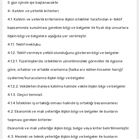
5 gün içinde işe başlanacaktır.
4- Katılım ve yeterlik kriterleri:
4.1. Katılım ve yeterlik kriterlerine ilişkin istekliler tarafından e-teklif
kapsamında sunulması gereken bilgi ve belgeler ile fiyat dışı unsurlara
ilişkin bilgi ve belgelere aşağıda yer verilmiştir:
4.1.1. Teklif mektubu.
4.1.2. Teklif vermeye yetkili olunduğunu gösteren bilgi ve belgeler:
4.1.2.1. Tüzel kişilerde; isteklilerin yönetimindeki görevliler ile ilgisine
göre, ortaklar ve ortaklık oranlarına (halka arz edilen hisseler hariç)/
üyelerine/kurucularına ilişkin bilgi ve belgeler.
4.1.2.2. Vekâleten ihaleye katılma halinde vekile ilişkin bilgi ve belgeler.
4.1.3. Geçici teminat.
4.1.4 İsteklinin iş ortaklığı olması halinde iş ortaklığı beyannamesi.
4.2. Ekonomik ve mali yeterliğe ilişkin bilgi ve belgeler ile bunların
taşıması gereken kriterler:
Ekonomik ve mali yeterliğe ilişkin bilgi, belge veya kriter belirtilmemiştir.
4.3. Mesleki ve teknik yeterliğe ilişkin bilgi ve belgeler ile bunların