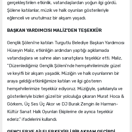
gerçekleştirilen etkinlik, vatandaşlardan yoğun ilgi gördü.
Şölene katılanlar, müzik ve halk oyunları gösterileriyle
eğlenceli ve unutulmaz bir akşam yaşadı.
BAŞKAN YARDIMCISI MALİZ'DEN TEŞEKKÜR
Gençlik Şöleni'ne katılan Turgutlu Belediye Başkan Yardımcısı
Hüseyin Maliz, etkinliğin ardından yaptığı açıklamada
vatandaşlara ve sahne alan sanatçılara teşekkür etti. Maliz,
"Düzenlediğimiz Gençlik Şöleni'nde hemşehrilerimizle güzel
ve keyifli bir akşam yaşadık. Müziğin ve halk oyunlarının bir
araya geldiği etkinliğimize katılan ve ilgi gösteren
hemşehrilerimize teşekkür ediyoruz. Müziğiyle, şarkılarıyla ve
gösterileriyle bizleri güzel bir yolculuğa çıkaran Murat Hoca &
Görkem, Üç Ses Üç Akor ve DJ Burak Zengin ile Harman-
Kültür Sanat Halk Oyunları Ekiplerine de ayrıca teşekkür
ederiz." ifadelerini kullandı.
GENÇLER VE AİLELER KEYİFLİ BİR AKŞAM GEÇİRDİ