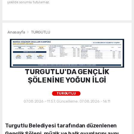
şekilde sorumlu tutulamaz.
Anasayfa
TURGUTLU
TURGUTLU'DA GENÇLİK
ŞÖLENİNE YOĞUN İLGİ
TURGUTLU
07.08.2026 - 11:57, Güncelleme: 07.08.2026 - 14:11
Turgutlu Belediyesi tarafından düzenlenen
Gençlik Şöleni, müzik ve halk oyunlarını aynı