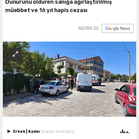
Dünürünü öldüren sanığa ağırlaştırılmış
müebbet ve 16 yıl hapis cezası
ABONE OL
Erkek
|
Kadın
(Haberi Sesli Oku)