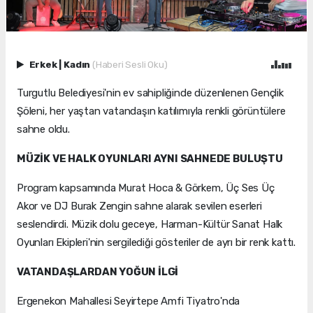
Erkek
|
Kadın
(Haberi Sesli Oku)
Turgutlu Belediyesi'nin ev sahipliğinde düzenlenen Gençlik
Şöleni, her yaştan vatandaşın katılımıyla renkli görüntülere
sahne oldu.
MÜZİK VE HALK OYUNLARI AYNI SAHNEDE BULUŞTU
Program kapsamında Murat Hoca & Görkem, Üç Ses Üç
Akor ve DJ Burak Zengin sahne alarak sevilen eserleri
seslendirdi. Müzik dolu geceye, Harman-Kültür Sanat Halk
Oyunları Ekipleri'nin sergilediği gösteriler de ayrı bir renk kattı.
VATANDAŞLARDAN YOĞUN İLGİ
Ergenekon Mahallesi Seyirtepe Amfi Tiyatro'nda