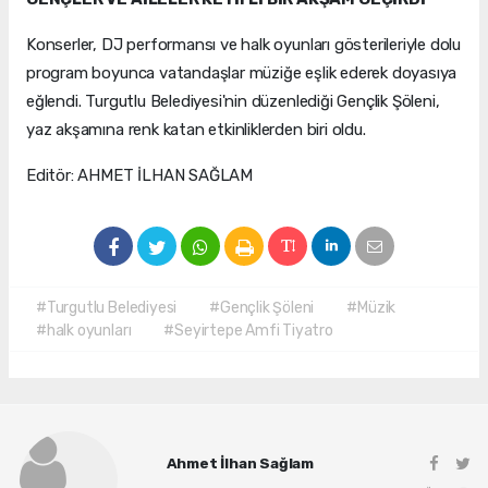
Konserler, DJ performansı ve halk oyunları gösterileriyle dolu
program boyunca vatandaşlar müziğe eşlik ederek doyasıya
eğlendi. Turgutlu Belediyesi'nin düzenlediği Gençlik Şöleni,
yaz akşamına renk katan etkinliklerden biri oldu.
Editör: AHMET İLHAN SAĞLAM
#Turgutlu Belediyesi
#Gençlik Şöleni
#Müzik
#halk oyunları
#Seyirtepe Amfi Tiyatro
Ahmet İlhan Sağlam