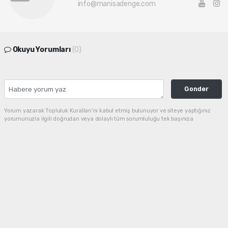
info@manisadenge.com
Okuyu Yorumları
(0)
Gonder
Yorum yazarak Topluluk Kuralları’nı kabul etmiş bulunuyor ve siteye yaptığınız
yorumunuzla ilgili doğrudan veya dolaylı tüm sorumluluğu tek başınıza
üstleniyorsunuz. Yazılan tüm yorumlardan site yönetimi hiçbir şekilde sorumlu
tutulamaz.
haber paketi
haber scripti
haber yazılımı
Tüm hakları saklı tutulmaktadır. Copyright 2026©
Haber Yazılımı :
Web Aksiyon ®