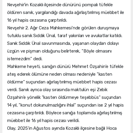
Nevşehir’in Kozaklı ilçesinde dünürünü pompalı tüfekle
öldüren sanık, yargılandığı davada ağırlaştırılmış müebbet ile
16 yıl hapis cezasına çarptırıldı.
Nevşehir 2. Ağır Ceza Mahkemesi’nde görülen duruşmaya
tutuklu sanık Sıddık Ünal, taraf yakınları ve avukatlar katıldı.
Sanık Sıddık Ünal savunmasında, yaşanan olaydan dolayı
üzgün ve pişman olduğunu belirterek, "Böyle olmasını
istemezdim" dedi.
Mahkeme heyeti, sanığın dünürü Mehmet Özşahin’e tüfekle
ateş ederek ölümüne neden olması nedeniyle "kasten
öldürme" suçundan ağırlaştırılmış müebbet hapis cezası
verdi. Sanık ayrıca olay sırasında maktulün eşi Zebik
Özşahin’e yönelik "kasten öldürmeye teşebbüs" suçundan
14 yıl, "konut dokunulmazlığını ihlal" suçundan ise 2 yıl hapis
cezasına çarptırıldı. Böylece sanığa toplamda ağırlaştırılmış
müebbet ile 16 yıl hapis cezası verildi.
Olay, 2025’in Ağustos ayında Kozaklı ilçesine bağlı Hoca