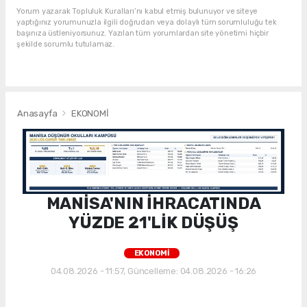
Yorum yazarak Topluluk Kuralları’nı kabul etmiş bulunuyor ve siteye
yaptığınız yorumunuzla ilgili doğrudan veya dolaylı tüm sorumluluğu tek
başınıza üstleniyorsunuz. Yazılan tüm yorumlardan site yönetimi hiçbir
şekilde sorumlu tutulamaz.
Anasayfa
EKONOMİ
MANİSA'NIN İHRACATINDA
YÜZDE 21'LİK DÜŞÜŞ
EKONOMİ
04.08.2026 - 11:57, Güncelleme: 04.08.2026 - 16:26