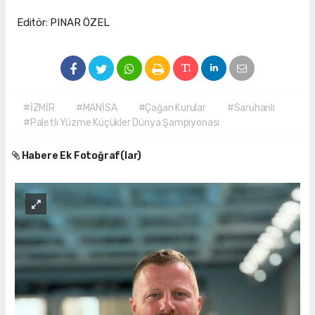
Editör: PINAR ÖZEL
#İZMİR
#MANİSA
#Çağan Kurular
#Saruhanlı
#Paletli Yüzme Küçükler Dünya Şampiyonası
Habere Ek Fotoğraf(lar)