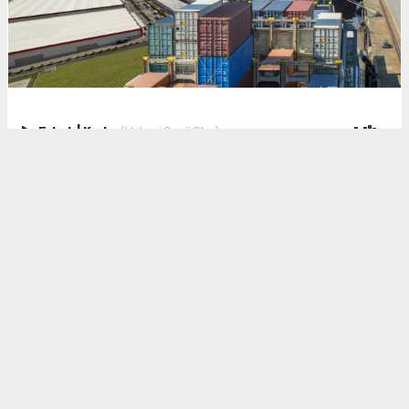
Erkek
|
Kadın
(Haberi Sesli Oku)
Ege İhracatçı Birlikleri temmuz ayında ihracatını yüzde 7’lik
artışla 1 milyar 634 milyon dolardan 1 milyar 746 milyon
dolara taşıdı ve aylık bazda tarihinin en yüksek ihracat
rakamına imza attı. EİB’nin bundan önceki rekoru geçen
haziran ayındaki 1 milyar 743 milyon dolardı. EİB böylelikle iki
ay üst üste ihracat rekoru kırma başarısı gösterdi.
EGE BÖLGESİ’NİN İHRACATI 3 MİLYAR DOLARI AŞTI
Türkiye İhracatçılar Meclisi verilerine göre Ege Bölgesi’nin
temmuz ayındaki ihracatı yüzde 6’lık artışla 2 milyar 838