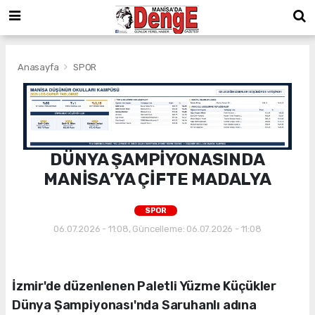
Anasayfa
SPOR
DÜNYA ŞAMPİYONASINDA
MANİSA’YA ÇİFTE MADALYA
SPOR
06.07.2026 - 11:08, Güncelleme: 06.07.2026 - 11:08
İzmir'de düzenlenen Paletli Yüzme Küçükler
Dünya Şampiyonası'nda Saruhanlı adına