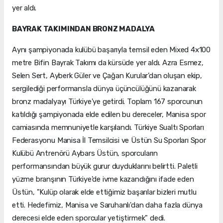
yer aldı.
BAYRAK TAKIMINDAN BRONZ MADALYA
Aynı şampiyonada kulübü başarıyla temsil eden Mixed 4x100
metre Bifin Bayrak Takımı da kürsüde yer aldı. Azra Esmez,
Selen Sert, Ayberk Güler ve Çağan Kurular’dan oluşan ekip,
sergilediği performansla dünya üçüncülüğünü kazanarak
bronz madalyayı Türkiye'ye getirdi. Toplam 167 sporcunun
katıldığı şampiyonada elde edilen bu dereceler, Manisa spor
camiasında memnuniyetle karşılandı. Türkiye Sualtı Sporları
Federasyonu Manisa İl Temsilcisi ve Üstün Su Sporları Spor
Kulübü Antrenörü Aybars Üstün, sporcuların
performansından büyük gurur duyduklarını belirtti. Paletli
yüzme branşının Türkiye'de ivme kazandığını ifade eden
Üstün, "Kulüp olarak elde ettiğimiz başarılar bizleri mutlu
etti. Hedefimiz, Manisa ve Saruhanlı'dan daha fazla dünya
derecesi elde eden sporcular yetiştirmek" dedi.