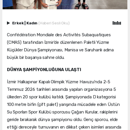
Erkek
|
Kadın
(Haberi Sesli Oku)
Confédération Mondiale des Activités Subaquatiques
(CMAS) tarafından İzmir’de düzenlenen Paletli Yüzme
Küçükler Dünya Şampiyonası, Manisa ve Saruhanlı adına
büyük bir başarıya sahne oldu.
DÜNYA ŞAMPİYONLUĞUNA ULAŞTI
İzmir Halkapınar Kapalı Olimpik Yüzme Havuzu'nda 2-5
Temmuz 2026 tarihleri arasında yapılan organizasyona 5
ülkeden 20 spor kulübü katıldı. Şampiyonada D kategorisi
100 metre bifin (çift palet) yarışında mücadele eden Üstün
Su Sporları Spor Kulübü sporcusu Çağan Kurular, rakiplerini
geride bırakarak dünya şampiyonu oldu. Genç sporcu, elde
ettiği dereceyle turnuvanın en dikkat çeken isimleri arasında