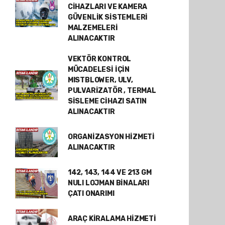
CİHAZLARI VE KAMERA
GÜVENLİK SİSTEMLERİ
MALZEMELERİ
ALINACAKTIR
VEKTÖR KONTROL
MÜCADELESİ İÇİN
MISTBLOWER, ULV,
PULVARİZATÖR , TERMAL
SİSLEME CİHAZI SATIN
ALINACAKTIR
ORGANİZASYON HİZMETİ
ALINACAKTIR
142, 143, 144 VE 213 GM
NULI LOJMAN BİNALARI
ÇATI ONARIMI
ARAÇ KİRALAMA HİZMETİ