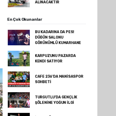
ALINACAKTIR
En Çok Okunanlar
BU KADARINA DA PES!
DÜĞÜN SALONU
GÖRÜNÜMLÜ KUMARHANE
KARPUZUNU PAZARDA
KENDİ SATIYOR
CAFE 236'DA MANİSASPOR
SOHBETİ
TURGUTLU'DA GENÇLİK
ŞÖLENİNE YOĞUN İLGİ