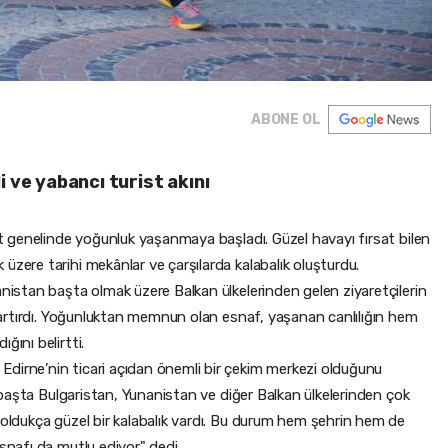
ABONE OL
i ve yabancı turist akını
ent genelinde yoğunluk yaşanmaya başladı. Güzel havayı fırsat bilen
üzere tarihi mekânlar ve çarşılarda kalabalık oluşturdu.
anistan başta olmak üzere Balkan ülkelerinden gelen ziyaretçilerin
ği artırdı. Yoğunluktan memnun olan esnaf, yaşanan canlılığın hem
ğını belirtti.
dirne’nin ticari açıdan önemli bir çekim merkezi olduğunu
te başta Bulgaristan, Yunanistan ve diğer Balkan ülkelerinden çok
 oldukça güzel bir kalabalık vardı. Bu durum hem şehrin hem de
esnafı da mutlu ediyor" dedi.