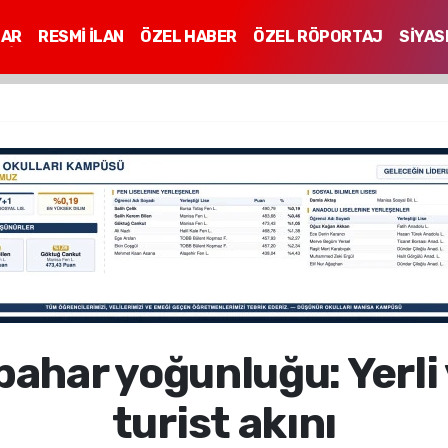
LAR
RESMİ İLAN
ÖZEL HABER
ÖZEL RÖPORTAJ
SİYAS
Mİ
bahar yoğunluğu: Yerli
turist akını