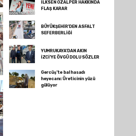
İLKSEN ÖZALPER HAKKINDA
FLAŞ KARAR
BÜYÜKŞEHİR'DEN ASFALT
SEFERBERLİĞİ
YUMRUKAYA'DAN AKIN
İZCİ'YE ÖVGÜ DOLU SÖZLER
Gercüş’te bal hasadı
heyecanı: Üreticinin yüzü
gülüyor