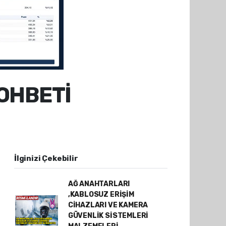
OHBETİ
İlginizi Çekebilir
AĞ ANAHTARLARI
,KABLOSUZ ERİŞİM
CİHAZLARI VE KAMERA
GÜVENLİK SİSTEMLERİ