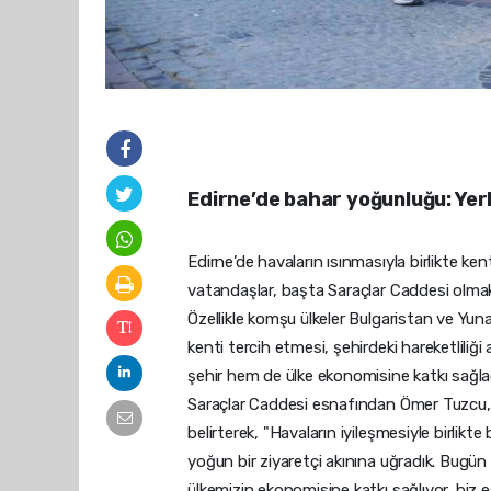
Edirne’de bahar yoğunluğu: Yerl
Edirne’de havaların ısınmasıyla birlikte k
vatandaşlar, başta Saraçlar Caddesi olmak 
Özellikle komşu ülkeler Bulgaristan ve Yun
kenti tercih etmesi, şehirdeki hareketlili
şehir hem de ülke ekonomisine katkı sağladı
Saraçlar Caddesi esnafından Ömer Tuzcu, E
belirterek, "Havaların iyileşmesiyle birlik
yoğun bir ziyaretçi akınına uğradık. Bugün
ülkemizin ekonomisine katkı sağlıyor, biz 