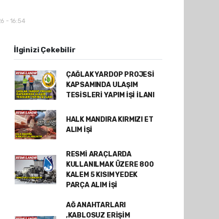
6 - 16:54
İlginizi Çekebilir
ÇAĞLAK YARDOP PROJESİ
KAPSAMINDA ULAŞIM
TESİSLERİ YAPIM İŞİ İLANI
HALK MANDIRA KIRMIZI ET
ALIM İŞİ
RESMİ ARAÇLARDA
KULLANILMAK ÜZERE 800
KALEM 5 KISIM YEDEK
PARÇA ALIM İŞİ
AĞ ANAHTARLARI
,KABLOSUZ ERİŞİM