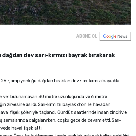
ABONE OL
 dağdan dev sarı-kırmızı bayrak bırakarak
 26. şampiyonluğu dağdan bırakılan dev sarı-kırmızı bayrakla
kte yer bulunamayan 30 metre uzunluğunda ve 6 metre
n zirvesine asıldı. Sarı-kırmızılı bayrak dron ile havadan
vai fişek şöleniyle taçlandı. Gündüz saatlerinde insan zinciriyle
üş semalarında dalgalanırken, coşku gece de devam etti. Sarı-
irvede havai fişek attı.