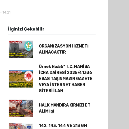
- 14:21
İlginizi Çekebilir
ORGANİZASYON HİZMETİ
ALINACAKTIR
Örnek No:55* T.C. MANİSA
İCRA DAİRESİ 2025/41336
ESAS TAŞINMAZIN GAZETE
VEYA İNTERNET HABER
SİTESİ İLAN
HALK MANDIRA KIRMIZI ET
ALIM İŞİ
142, 143, 144 VE 213 GM