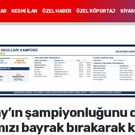
LAR
RESMİ İLAN
ÖZEL HABER
ÖZEL RÖPORTAJ
SİYAS
Mİ
ay’ın şampiyonluğunu 
mızı bayrak bırakarak k