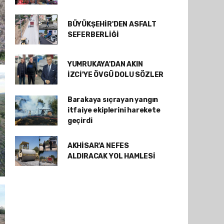
BÜYÜKŞEHİR'DEN ASFALT
SEFERBERLİĞİ
YUMRUKAYA'DAN AKIN
İZCİ'YE ÖVGÜ DOLU SÖZLER
Barakaya sıçrayan yangın
itfaiye ekiplerini harekete
geçirdi
AKHİSAR'A NEFES
ALDIRACAK YOL HAMLESİ