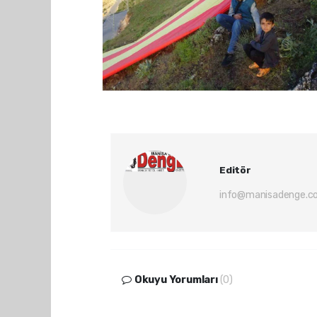
Editör
info@manisadenge.c
Okuyu Yorumları
(0)