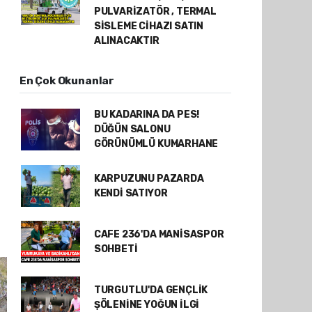
PULVARİZATÖR , TERMAL
SİSLEME CİHAZI SATIN
ALINACAKTIR
En Çok Okunanlar
BU KADARINA DA PES!
DÜĞÜN SALONU
GÖRÜNÜMLÜ KUMARHANE
KARPUZUNU PAZARDA
KENDİ SATIYOR
CAFE 236'DA MANİSASPOR
SOHBETİ
TURGUTLU'DA GENÇLİK
ŞÖLENİNE YOĞUN İLGİ