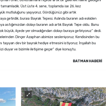
eyman Öner, bu kutlamanın ilçede artık bir gelenek haline geldiğini
yla tamamladık. Üst üste 4. sene, toplamda ise 26. kez
ük mutluluğunu yaşıyoruz. Gördüğünüz gibi artık
aya getirdik; burası Bayrak Tepesi. Aslında buranın adı eskiden
aya astığımızdan dolayı buranın adı artık Bayrak Tepe oldu. Bunu
k büyük, ilçede yer olmadığından dolayı buraya getiriyoruz" dedi.
üyelerinden Dinçer Azaphan abimize sesleniyoruz. Kendisinden bu
ı taşıyan dev bir bayrak hediye etmesini istiyoruz. İnşallah bu
zi duyar ve bizimle iletişime geçer" diye konuştu.
BATMAN HABERİ