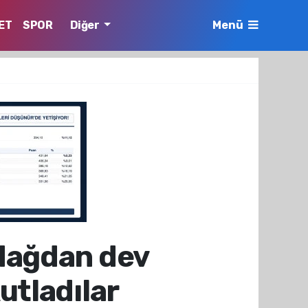
ET
SPOR
Diğer
Menü
dağdan dev
utladılar