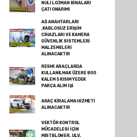
NULI LOJMAN BİNALARI
ÇATI ONARIMI
AĞ ANAHTARLARI
,KABLOSUZ ERİŞİM
CİHAZLARI VE KAMERA
GÜVENLİK SİSTEMLERİ
MALZEMELERİ
ALINACAKTIR
RESMİ ARAÇLARDA
KULLANILMAK ÜZERE 800
KALEM 5 KISIM YEDEK
PARÇA ALIM İŞİ
ARAÇ KİRALAMA HİZMETİ
ALINACAKTIR
VEKTÖR KONTROL
MÜCADELESİ İÇİN
MISTBLOWER, ULV,