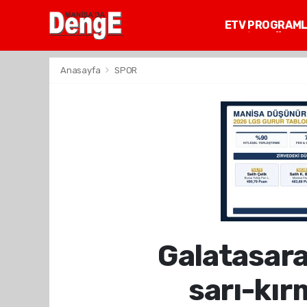
ETV PROGRAM
MANİSA GÜNDE
Anasayfa
SPOR
Galatasar
sarı-kır