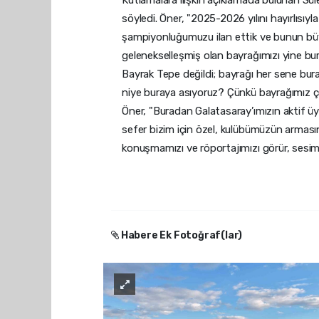
Kutlamalara ilişkin açıklamada bulunan Sül
söyledi. Öner, "2025-2026 yılını hayırlısı
şampiyonluğumuzu ilan ettik ve bunun büy
gelenekselleşmiş olan bayrağımızı yine bur
Bayrak Tepe değildi; bayrağı her sene bur
niye buraya asıyoruz? Çünkü bayrağımız ço
Öner, "Buradan Galatasaray’ımızın aktif 
sefer bizim için özel, kulübümüzün armasın
konuşmamızı ve röportajımızı görür, sesimi
Habere Ek Fotoğraf(lar)