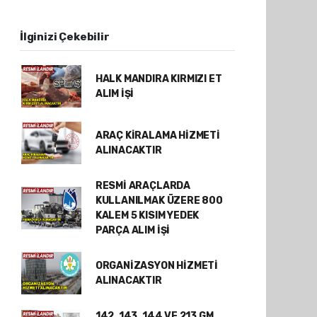
İlginizi Çekebilir
HALK MANDIRA KIRMIZI ET
ALIM İŞİ
ARAÇ KİRALAMA HİZMETİ
ALINACAKTIR
RESMİ ARAÇLARDA
KULLANILMAK ÜZERE 800
KALEM 5 KISIM YEDEK
PARÇA ALIM İŞİ
ORGANİZASYON HİZMETİ
ALINACAKTIR
142, 143, 144 VE 213 GM