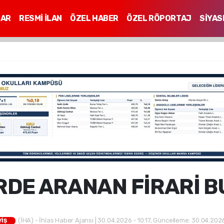
LAR
RESMİ İLAN
ÖZEL HABER
ÖZEL RÖPORTAJ
SİYAS
Mİ
RDE ARANAN FİRARİ 
(İHA) - İhlas Haber Ajansı | 30.04.2026 - 10:17, Güncelleme: 30.04.2026
YİŞ