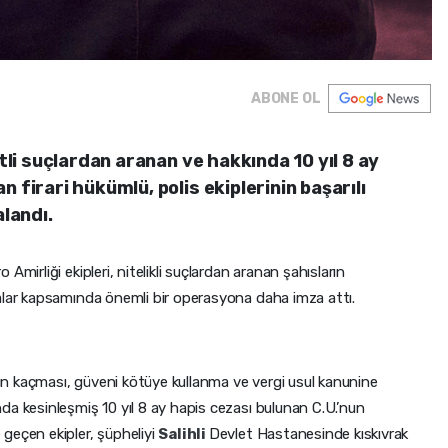
ABONE OL
itli suçlardan aranan ve hakkında 10 yıl 8 ay
 firari hükümlü, polis ekiplerinin başarılı
landı.
mirliği ekipleri, nitelikli suçlardan aranan şahısların
malar kapsamında önemli bir operasyona daha imza attı.
unun kaçması, güveni kötüye kullanma ve vergi usul kanunine
da kesinleşmiş 10 yıl 8 ay hapis cezası bulunan C.U.’nun
geçen ekipler, şüpheliyi
Salihli
Devlet Hastanesinde kıskıvrak