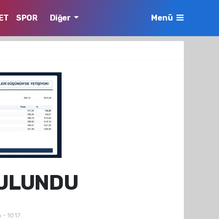
ET
SPOR
Diğer
Menü
BULUNDU
 - 10:17