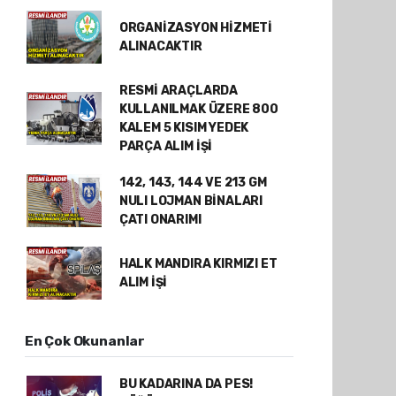
ORGANİZASYON HİZMETİ
ALINACAKTIR
RESMİ ARAÇLARDA
KULLANILMAK ÜZERE 800
KALEM 5 KISIM YEDEK
PARÇA ALIM İŞİ
142, 143, 144 VE 213 GM
NULI LOJMAN BİNALARI
ÇATI ONARIMI
HALK MANDIRA KIRMIZI ET
ALIM İŞİ
En Çok Okunanlar
BU KADARINA DA PES!