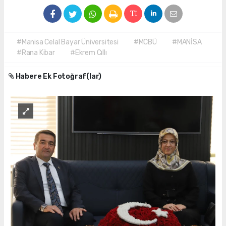
#Manisa Celal Bayar Üniversitesi
#MCBÜ
#MANİSA
#Rana Kibar
#Ekrem Cıllı
Habere Ek Fotoğraf(lar)