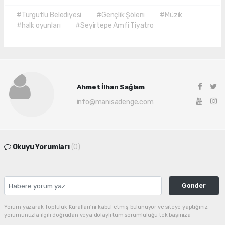
#Turgutlu Belediyesi
#Gençlik Şöleni
#Müzik
#halk oyunları
#Seyirtepe Amfi Tiyatro
Ahmet İlhan Sağlam
info@manisadenge.com
Okuyu Yorumları
(0)
Gonder
Yorum yazarak Topluluk Kuralları’nı kabul etmiş bulunuyor ve siteye yaptığınız
yorumunuzla ilgili doğrudan veya dolaylı tüm sorumluluğu tek başınıza
üstleniyorsunuz. Yazılan tüm yorumlardan site yönetimi hiçbir şekilde sorumlu