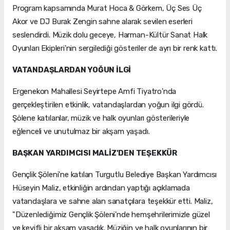
Program kapsamında Murat Hoca & Görkem, Üç Ses Üç
Akor ve DJ Burak Zengin sahne alarak sevilen eserleri
seslendirdi. Müzik dolu geceye, Harman-Kültür Sanat Halk
Oyunları Ekipleri'nin sergilediği gösteriler de ayrı bir renk kattı.
VATANDAŞLARDAN YOĞUN İLGİ
Ergenekon Mahallesi Seyirtepe Amfi Tiyatro'nda
gerçekleştirilen etkinlik, vatandaşlardan yoğun ilgi gördü.
Şölene katılanlar, müzik ve halk oyunları gösterileriyle
eğlenceli ve unutulmaz bir akşam yaşadı.
BAŞKAN YARDIMCISI MALİZ'DEN TEŞEKKÜR
Gençlik Şöleni'ne katılan Turgutlu Belediye Başkan Yardımcısı
Hüseyin Maliz, etkinliğin ardından yaptığı açıklamada
vatandaşlara ve sahne alan sanatçılara teşekkür etti. Maliz,
"Düzenlediğimiz Gençlik Şöleni'nde hemşehrilerimizle güzel
ve keyifli bir akşam yaşadık. Müziğin ve halk oyunlarının bir