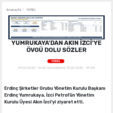
Anasayfa
YEREL
YUMRUKAYA'DAN AKIN İZCİ'YE
ÖVGÜ DOLU SÖZLER
YEREL
09.04.2025 - 16:45, Güncelleme: 10.04.2025 - 09:58
Erdinç Şirketler Grubu Yönetim Kurulu Başkanı
Erdinç Yumrukaya, İzci Petrol'ün Yönetim
Kurulu Üyesi Akın İzci'yi ziyaret etti.