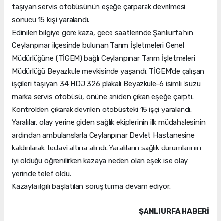
taşıyan servis otobüsünün eşeğe çarparak devrilmesi
sonucu 15 kişi yaralandı.
Edinilen bilgiye göre kaza, gece saatlerinde Şanlıurfa’nın
Ceylanpınar ilçesinde bulunan Tarım İşletmeleri Genel
Müdürlüğüne (TİGEM) bağlı Ceylanpınar Tarım İşletmeleri
Müdürlüğü Beyazkule mevkisinde yaşandı. TİGEM’de çalışan
işçileri taşıyan 34 HDJ 326 plakalı Beyazkule-6 isimli Isuzu
marka servis otobüsü, önüne aniden çıkan eşeğe çarptı.
Kontrolden çıkarak devrilen otobüsteki 15 işçi yaralandı.
Yaralılar, olay yerine giden sağlık ekiplerinin ilk müdahalesinin
ardından ambulanslarla Ceylanpınar Devlet Hastanesine
kaldırılarak tedavi altına alındı. Yaralıların sağlık durumlarının
iyi olduğu öğrenilirken kazaya neden olan eşek ise olay
yerinde telef oldu.
Kazayla ilgili başlatılan soruşturma devam ediyor.
ŞANLIURFA HABERİ