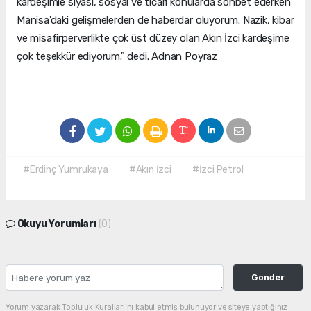
kardeşimle siyasi, sosyal ve ticari konularda sohbet ederken
Manisa'daki gelişmelerden de haberdar oluyorum. Nazik, kibar
ve misafirperverlikte çok üst düzey olan Akın İzci kardeşime
çok teşekkür ediyorum." dedi. Adnan Poyraz
#Erdinç Yumrukaya
#Akın İzci
#İzci Petrol
Okuyu Yorumları
(0)
Gonder
Yorum yazarak Topluluk Kuralları’nı kabul etmiş bulunuyor ve siteye yaptığınız