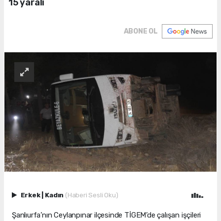
15 yaralı
ABONE OL
Erkek
|
Kadın
(Haberi Sesli Oku)
Şanlıurfa’nın Ceylanpınar ilçesinde TİGEM’de çalışan işçileri