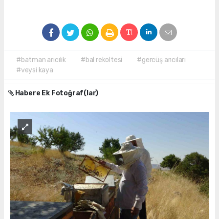
#batman arıcılık
#bal rekoltesi
#gercüş arıcıları
#veysi kaya
Habere Ek Fotoğraf(lar)