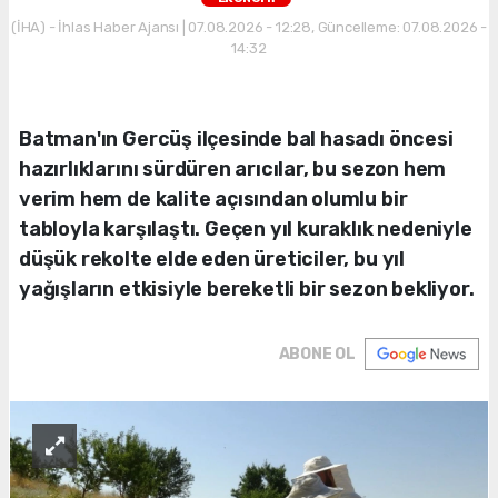
(İHA) - İhlas Haber Ajansı | 07.08.2026 - 12:28, Güncelleme: 07.08.2026 -
14:32
Batman'ın Gercüş ilçesinde bal hasadı öncesi
hazırlıklarını sürdüren arıcılar, bu sezon hem
verim hem de kalite açısından olumlu bir
tabloyla karşılaştı. Geçen yıl kuraklık nedeniyle
düşük rekolte elde eden üreticiler, bu yıl
yağışların etkisiyle bereketli bir sezon bekliyor.
ABONE OL