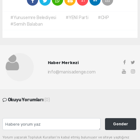
#Yunusemre Belediyesi
#YENİ Parti
#CHP
#Semih Balaban
Haber Merkezi
info@manisadenge.com
Okuyu Yorumları
(0)
Gonder
Yorum yazarak Topluluk Kuralları’nı kabul etmiş bulunuyor ve siteye yaptığınız