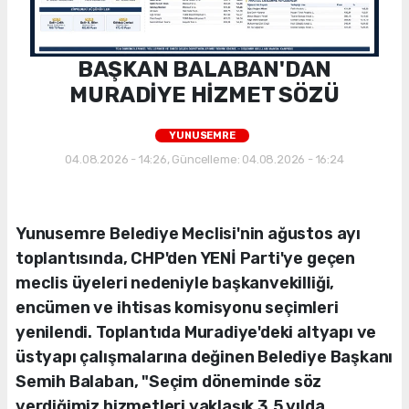
BAŞKAN BALABAN'DAN
MURADİYE HİZMET SÖZÜ
YUNUSEMRE
04.08.2026 - 14:26, Güncelleme: 04.08.2026 - 16:24
Yunusemre Belediye Meclisi'nin ağustos ayı
toplantısında, CHP'den YENİ Parti'ye geçen
meclis üyeleri nedeniyle başkanvekilliği,
encümen ve ihtisas komisyonu seçimleri
yenilendi. Toplantıda Muradiye'deki altyapı ve
üstyapı çalışmalarına değinen Belediye Başkanı
Semih Balaban, "Seçim döneminde söz
verdiğimiz hizmetleri yaklaşık 3,5 yılda