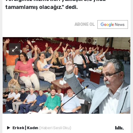
tamamlamış olacağız." dedi.
ABONE OL
Erkek
|
Kadın
(Haberi Sesli Oku)