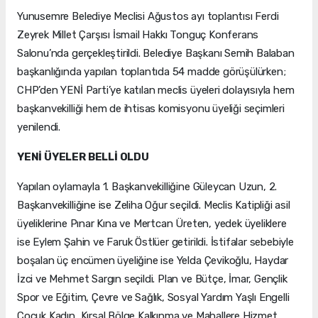
Yunusemre Belediye Meclisi Ağustos ayı toplantısı Ferdi
Zeyrek Millet Çarşısı İsmail Hakkı Tonguç Konferans
Salonu’nda gerçekleştirildi. Belediye Başkanı Semih Balaban
başkanlığında yapılan toplantıda 54 madde görüşülürken;
CHP’den YENİ Parti’ye katılan meclis üyeleri dolayısıyla hem
başkanvekilliği hem de ihtisas komisyonu üyeliği seçimleri
yenilendi.
YENİ ÜYELER BELLİ OLDU
Yapılan oylamayla 1. Başkanvekilliğine Güleycan Uzun, 2.
Başkanvekilliğine ise Zeliha Oğur seçildi. Meclis Katipliği asil
üyeliklerine Pınar Kına ve Mertcan Üreten, yedek üyeliklere
ise Eylem Şahin ve Faruk Östlüer getirildi. İstifalar sebebiyle
boşalan üç encümen üyeliğine ise Yelda Çevikoğlu, Haydar
İzci ve Mehmet Sargın seçildi. Plan ve Bütçe, İmar, Gençlik
Spor ve Eğitim, Çevre ve Sağlık, Sosyal Yardım Yaşlı Engelli
Çocuk Kadın, Kırsal Bölge Kalkınma ve Mahallere Hizmet,