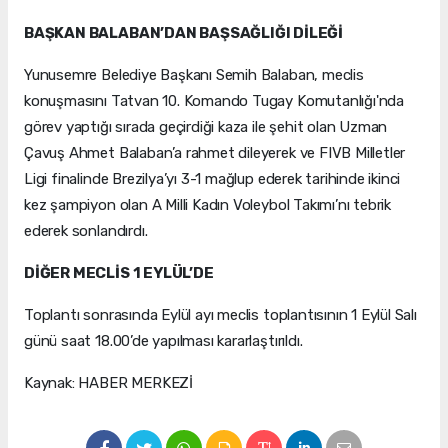
BAŞKAN BALABAN’DAN BAŞSAĞLIĞI DİLEĞİ
Yunusemre Belediye Başkanı Semih Balaban, meclis
konuşmasını Tatvan 10. Komando Tugay Komutanlığı'nda
görev yaptığı sırada geçirdiği kaza ile şehit olan Uzman
Çavuş Ahmet Balaban’a rahmet dileyerek ve FIVB Milletler
Ligi finalinde Brezilya’yı 3-1 mağlup ederek tarihinde ikinci
kez şampiyon olan A Milli Kadın Voleybol Takımı’nı tebrik
ederek sonlandırdı.
DİĞER MECLİS 1 EYLÜL’DE
Toplantı sonrasında Eylül ayı meclis toplantısının 1 Eylül Salı
günü saat 18.00’de yapılması kararlaştırıldı.
Kaynak: HABER MERKEZİ