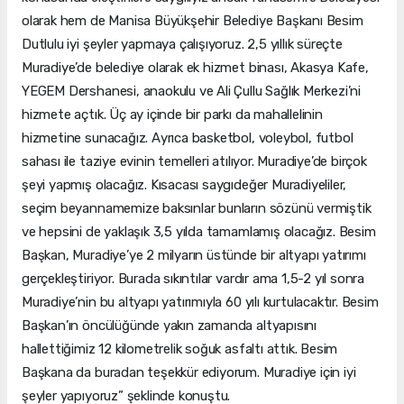
olarak hem de Manisa Büyükşehir Belediye Başkanı Besim
Dutlulu iyi şeyler yapmaya çalışıyoruz. 2,5 yıllık süreçte
Muradiye’de belediye olarak ek hizmet binası, Akasya Kafe,
YEGEM Dershanesi, anaokulu ve Ali Çullu Sağlık Merkezi’ni
hizmete açtık. Üç ay içinde bir parkı da mahallelinin
hizmetine sunacağız. Ayrıca basketbol, voleybol, futbol
sahası ile taziye evinin temelleri atılıyor. Muradiye’de birçok
şeyi yapmış olacağız. Kısacası saygıdeğer Muradiyeliler,
seçim beyannamemize baksınlar bunların sözünü vermiştik
ve hepsini de yaklaşık 3,5 yılda tamamlamış olacağız. Besim
Başkan, Muradiye’ye 2 milyarın üstünde bir altyapı yatırımı
gerçekleştiriyor. Burada sıkıntılar vardır ama 1,5-2 yıl sonra
Muradiye’nin bu altyapı yatırımıyla 60 yılı kurtulacaktır. Besim
Başkan’ın öncülüğünde yakın zamanda altyapısını
hallettiğimiz 12 kilometrelik soğuk asfaltı attık. Besim
Başkana da buradan teşekkür ediyorum. Muradiye için iyi
şeyler yapıyoruz” şeklinde konuştu.