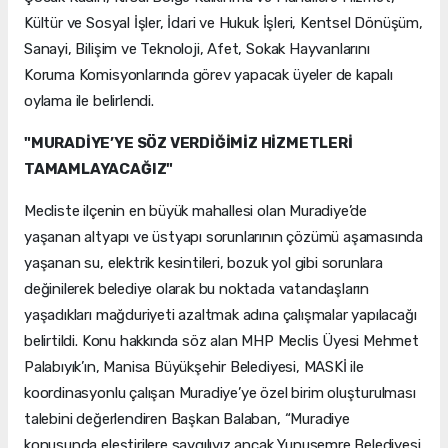
Kültür ve Sosyal İşler, İdari ve Hukuk İşleri, Kentsel Dönüşüm,
Sanayi, Bilişim ve Teknoloji, Afet, Sokak Hayvanlarını
Koruma Komisyonlarında görev yapacak üyeler de kapalı
oylama ile belirlendi.
"MURADİYE’YE SÖZ VERDİĞİMİZ HİZMETLERİ
TAMAMLAYACAĞIZ"
Mecliste ilçenin en büyük mahallesi olan Muradiye’de
yaşanan altyapı ve üstyapı sorunlarının çözümü aşamasında
yaşanan su, elektrik kesintileri, bozuk yol gibi sorunlara
değinilerek belediye olarak bu noktada vatandaşların
yaşadıkları mağduriyeti azaltmak adına çalışmalar yapılacağı
belirtildi. Konu hakkında söz alan MHP Meclis Üyesi Mehmet
Palabıyık’ın, Manisa Büyükşehir Belediyesi, MASKİ ile
koordinasyonlu çalışan Muradiye’ye özel birim oluşturulması
talebini değerlendiren Başkan Balaban, “Muradiye
konusunda eleştirilere saygılıyız ancak Yunusemre Belediyesi