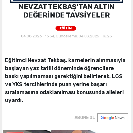
NEVZAT TEKBAŞ'TAN ALTIN
DEĞERİNDE TAVSİYELER
EĞİTİM
04.08.2026 - 13:54, Güncelleme: 04.08.2026 - 16:25
Eğitimci Nevzat Tekbaş, karnelerin alınmasıyla
başlayan yaz tatili döneminde öğrencilere
baskı yapılmaması gerektiğini belirterek, LGS
ve YKS tercihlerinde puan yerine başarı
sıralamasına odaklanılması konusunda aileleri
uyardı.
ABONE OL