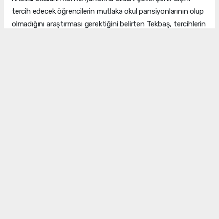
tercih edecek öğrencilerin mutlaka okul pansiyonlarının olup
olmadığını araştırması gerektiğini belirten Tekbaş, tercihlerin
uzman desteğiyle yapılmasının hata riskini en aza
indireceğini sözlerine ekledi.
LGS'DE YEREL TERCİH VURGUSU
LGS tercihleri için ise Tekbaş, Manisa özelinde bir
değerlendirme yaptı: "LGS'de yerel kalacağız. Yani Manisa'nın
çocukları Manisa'da kalacak. 17 bin öğrencimiz var, fen liseleri
kontenjanı bin kişi. Yani 17 öğrenciden biri fen lisesine
yerleşecek. Tercihleri yukarıdan aşağıya sıralamak ve okul
pansiyonunun olup olmamasına dikkat etmek önemli."
Muhabir: BELGİN KOÇAK