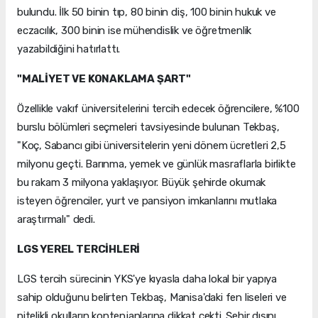
bulundu. İlk 50 binin tıp, 80 binin diş, 100 binin hukuk ve
eczacılık, 300 binin ise mühendislik ve öğretmenlik
yazabildiğini hatırlattı.
"MALİYET VE KONAKLAMA ŞART"
Özellikle vakıf üniversitelerini tercih edecek öğrencilere, %100
burslu bölümleri seçmeleri tavsiyesinde bulunan Tekbaş,
"Koç, Sabancı gibi üniversitelerin yeni dönem ücretleri 2,5
milyonu geçti. Barınma, yemek ve günlük masraflarla birlikte
bu rakam 3 milyona yaklaşıyor. Büyük şehirde okumak
isteyen öğrenciler, yurt ve pansiyon imkanlarını mutlaka
araştırmalı" dedi.
LGS YEREL TERCİHLERİ
LGS tercih sürecinin YKS'ye kıyasla daha lokal bir yapıya
sahip olduğunu belirten Tekbaş, Manisa'daki fen liseleri ve
nitelikli okulların kontenjanlarına dikkat çekti. Şehir dışını