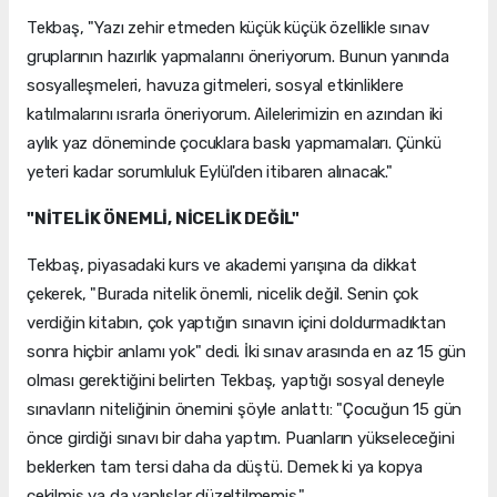
Tekbaş, "Yazı zehir etmeden küçük küçük özellikle sınav
gruplarının hazırlık yapmalarını öneriyorum. Bunun yanında
sosyalleşmeleri, havuza gitmeleri, sosyal etkinliklere
katılmalarını ısrarla öneriyorum. Ailelerimizin en azından iki
aylık yaz döneminde çocuklara baskı yapmamaları. Çünkü
yeteri kadar sorumluluk Eylül'den itibaren alınacak."
"NİTELİK ÖNEMLİ, NİCELİK DEĞİL"
Tekbaş, piyasadaki kurs ve akademi yarışına da dikkat
çekerek, "Burada nitelik önemli, nicelik değil. Senin çok
verdiğin kitabın, çok yaptığın sınavın içini doldurmadıktan
sonra hiçbir anlamı yok" dedi. İki sınav arasında en az 15 gün
olması gerektiğini belirten Tekbaş, yaptığı sosyal deneyle
sınavların niteliğinin önemini şöyle anlattı: "Çocuğun 15 gün
önce girdiği sınavı bir daha yaptım. Puanların yükseleceğini
beklerken tam tersi daha da düştü. Demek ki ya kopya
çekilmiş ya da yanlışlar düzeltilmemiş."