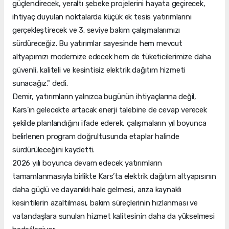
güçlendirecek, yeraltı şebeke projelerini hayata geçirecek,
ihtiyaç duyulan noktalarda küçük ek tesis yatırımlarını
gerçekleştirecek ve 3. seviye bakım çalışmalarımızı
sürdüreceğiz. Bu yatırımlar sayesinde hem mevcut
altyapımızı modernize edecek hem de tüketicilerimize daha
güvenli, kaliteli ve kesintisiz elektrik dağıtım hizmeti
sunacağız." dedi.
Demir, yatırımların yalnızca bugünün ihtiyaçlarına değil,
Kars’ın gelecekte artacak enerji talebine de cevap verecek
şekilde planlandığını ifade ederek, çalışmaların yıl boyunca
belirlenen program doğrultusunda etaplar halinde
sürdürüleceğini kaydetti.
2026 yılı boyunca devam edecek yatırımların
tamamlanmasıyla birlikte Kars’ta elektrik dağıtım altyapısının
daha güçlü ve dayanıklı hale gelmesi, arıza kaynaklı
kesintilerin azaltılması, bakım süreçlerinin hızlanması ve
vatandaşlara sunulan hizmet kalitesinin daha da yükselmesi