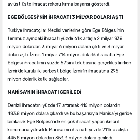
ay üst üste ihracat rekoru kırma başarısı gösterdi.
EGE BÖLGESİ’NİN İHRACATI 3 MİLYAR DOLARI AŞTI
Türkiye İhracatçılar Meclisi verilerine göre Ege Bölgesi’nin
temmuz ayındaki ihracatı yüzde 6’lık artışla 2 milyar 838
milyon dolardan 3 milyar 6 milyon dolara çıktı ve 3 milyar
doları aştı. İzmir, 1 milyar 714 milyon dolarlık ihracatla Ege
Bölgesi ihracatının yüzde 57’sini tek başına gerçekleştirirken
İzmir’de kurulu iki serbest bölge İzmir’in ihracatına 295
milyon dolarlık katkı sağladılar.
MANİSA'NIN İHRACATI GERİLEDİ
Denizli ihracatını yüzde 17 artırarak 416 milyon dolardın
483,8 milyon dolara çıkardı ve bu başarısıyla Manisa’yı geride
bırakarak Ege Bölgesi’nde en çok ihracat yapan ikinci il
konumuna yükseldi. Manisa’nın ihracatı yüzde 21’lik azalışla
445,8 milyon dolardan 353,3 milyon dolara geriledi.