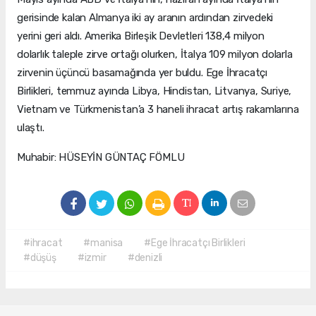
gerisinde kalan Almanya iki ay aranın ardından zirvedeki
yerini geri aldı. Amerika Birleşik Devletleri 138,4 milyon
dolarlık taleple zirve ortağı olurken, İtalya 109 milyon dolarla
zirvenin üçüncü basamağında yer buldu. Ege İhracatçı
Birlikleri, temmuz ayında Libya, Hindistan, Litvanya, Suriye,
Vietnam ve Türkmenistan’a 3 haneli ihracat artış rakamlarına
ulaştı.
Muhabir: HÜSEYİN GÜNTAÇ FÖMLU
#ihracat
#manisa
#Ege İhracatçı Birlikleri
#düşüş
#izmir
#denizli