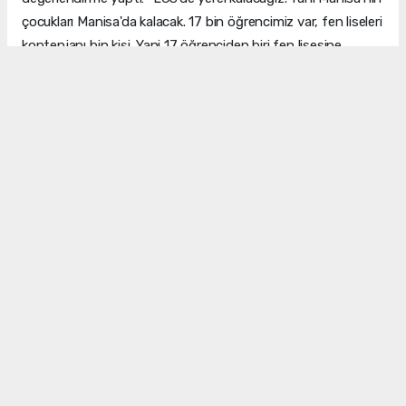
çocukları Manisa'da kalacak. 17 bin öğrencimiz var, fen liseleri
kontenjanı bin kişi. Yani 17 öğrenciden biri fen lisesine
yerleşecek. Tercihleri yukarıdan aşağıya sıralamak ve okul
pansiyonunun olup olmamasına dikkat etmek önemli."
Muhabir: BELGİN KOÇAK
#Eğitimci
#Nevzat Tekbaş
#karne
#yaz tatili
#lgs
#yks
Belgin Koçak
info@manisadenge.com