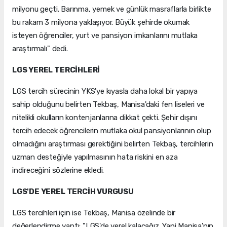
milyonu geçti. Barınma, yemek ve günlük masraflarla birlikte
bu rakam 3 milyona yaklaşıyor. Büyük şehirde okumak
isteyen öğrenciler, yurt ve pansiyon imkanlarını mutlaka
araştırmalı" dedi.
LGS YEREL TERCİHLERİ
LGS tercih sürecinin YKS'ye kıyasla daha lokal bir yapıya
sahip olduğunu belirten Tekbaş, Manisa'daki fen liseleri ve
nitelikli okulların kontenjanlarına dikkat çekti. Şehir dışını
tercih edecek öğrencilerin mutlaka okul pansiyonlarının olup
olmadığını araştırması gerektiğini belirten Tekbaş, tercihlerin
uzman desteğiyle yapılmasının hata riskini en aza
indireceğini sözlerine ekledi.
LGS'DE YEREL TERCİH VURGUSU
LGS tercihleri için ise Tekbaş, Manisa özelinde bir
değerlendirme yaptı: "LGS'de yerel kalacağız. Yani Manisa'nın