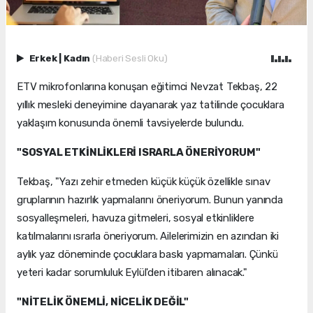
Erkek
|
Kadın
(Haberi Sesli Oku)
ETV mikrofonlarına konuşan eğitimci Nevzat Tekbaş, 22
yıllık mesleki deneyimine dayanarak yaz tatilinde çocuklara
yaklaşım konusunda önemli tavsiyelerde bulundu.
"SOSYAL ETKİNLİKLERİ ISRARLA ÖNERİYORUM"
Tekbaş, "Yazı zehir etmeden küçük küçük özellikle sınav
gruplarının hazırlık yapmalarını öneriyorum. Bunun yanında
sosyalleşmeleri, havuza gitmeleri, sosyal etkinliklere
katılmalarını ısrarla öneriyorum. Ailelerimizin en azından iki
aylık yaz döneminde çocuklara baskı yapmamaları. Çünkü
yeteri kadar sorumluluk Eylül'den itibaren alınacak."
"NİTELİK ÖNEMLİ, NİCELİK DEĞİL"