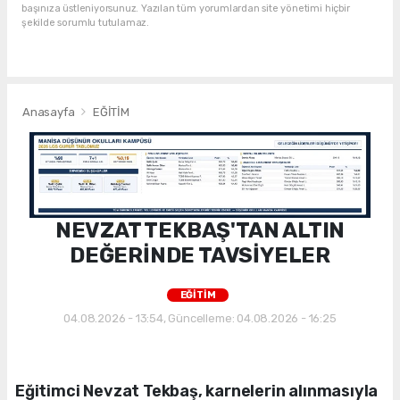
başınıza üstleniyorsunuz. Yazılan tüm yorumlardan site yönetimi hiçbir
şekilde sorumlu tutulamaz.
Anasayfa
EĞİTİM
NEVZAT TEKBAŞ'TAN ALTIN
DEĞERİNDE TAVSİYELER
EĞİTİM
04.08.2026 - 13:54, Güncelleme: 04.08.2026 - 16:25
Eğitimci Nevzat Tekbaş, karnelerin alınmasıyla