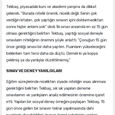
Tekbaş, piyasadaki kurs ve akademi yarışına da dikkat
çekerek, "Burada nitelik önemli, nicelik değil. Senin çok
verdiğin kitabın, çok yaptığın sınavın içini doldurmadıktan
sonra hiçbir anlamı yok" dedi. İki sınav arasında en az 15 gün
olması gerektiğini belirten Tekbaş, yaptığı sosyal deneyle
sınavların niteliğinin önemini şöyle anlattı: "Çocuğun 15 gün
önce girdiği sınavı bir daha yaptım. Puanların yükseleceğini
beklerken tam tersi daha da düştü. Demek ki ya kopya
çekilmiş ya da yanlışlar düzeltilmemiş."
SINAV VE DENEY YANILGILARI
Eğitim süreçlerinde nicelikten ziyade niteliğin esas alınması
gerektiğini belirten Tekbaş, sık sık yapılan deneme
sınavlarının ve yanlışların analiz edilmesinin önemine işaret
etti. Yapılan bir sosyal deney örneğini paylaşan Tekbaş, 15
gün önce girilen bir sınavın tekrar yapılmasında dahi
puanların düşebildiğini, bunun temel sebebinin yapılan