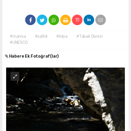
#manisa
#salihli
#lidya
#Tabak Deresi
#UNESCO
Habere Ek Fotoğraf(lar)