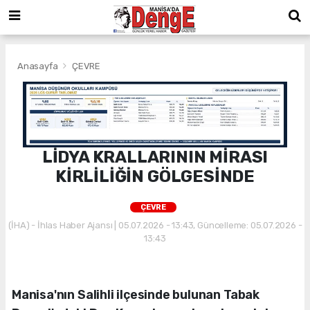
Anasayfa
ÇEVRE
LİDYA KRALLARININ MİRASI
KİRLİLİĞİN GÖLGESİNDE
ÇEVRE
(İHA) - İhlas Haber Ajansı | 05.07.2026 - 13:43, Güncelleme: 05.07.2026 -
13:43
Manisa'nın Salihli ilçesinde bulunan Tabak