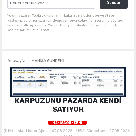
Gonder
Yorum yazarak Topluluk Kuralları’nı kabul etmiş bulunuyor ve siteye
yaptığınız yorumunuzla ilgili doğrudan veya dolaylı tüm sorumluluğu tek
başınıza üstleniyorsunuz. Yazılan tüm yorumlardan site yönetimi hiçbir
şekilde sorumlu tutulamaz.
Anasayfa
MANİSA GÜNDEMİ
KARPUZUNU PAZARDA KENDİ
SATIYOR
MANİSA GÜNDEMİ
(İHA) - İhlas Haber Ajansı | 07.08.2026 - 11:52, Güncelleme: 07.08.2026 -