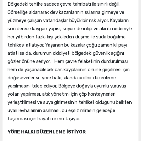
Bölgedeki tehlike sadece çevre tahribatı ile sınırlı değil.
Görselliğe aldanarak dev kazanlarının sularına girmeye ve
yüzmeye çalışan vatandaşlar büyük bir risk alıyor. Kayaların
son derece kaygan yapısı, suyun derinliği ve akıntı nedeniyle
her yıl birden fazla kişi şelaleden düşme ile suda boğulma
tehlikesi atlatıyor. Yaşanan bu kazalar çoğu zaman kıl payı
atlatılsa da, durumun ciddiyeti bölgedeki güvenlik açığını
gözler önüne seriyor. Hem çevre felaketinin durdurulması
hem de yaşanabilecek can kayıplarının önüne geçilmesi için
doğaseverler ve yöre halkı, alanda acil bir düzenleme
yapılmasını talep ediyor. Bölgeye doğayla uyumlu yürüyüş
yolları yapılması, atık yönetimi için çöp konteynerleri
yerleştirilmesi ve suya girilmesinin tehlikeli olduğunu belirten
uyarı levhalarının asılması, bu eşsiz mirasın geleceğe
taşınması için hayati önem taşıyor.
YÖRE HALKI DÜZENLEME İSTİYOR