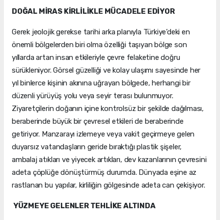
DOĞAL MİRAS KİRLİLİKLE MÜCADELE EDİYOR
Gerek jeolojik gerekse tarihi arka planıyla Türkiye’deki en
önemli bölgelerden biri olma özelliği taşıyan bölge son
yıllarda artan insan etkileriyle çevre felaketine doğru
sürükleniyor. Görsel güzelliği ve kolay ulaşımı sayesinde her
yıl binlerce kişinin akınına uğrayan bölgede, herhangi bir
düzenli yürüyüş yolu veya seyir terası bulunmuyor.
Ziyaretçilerin doğanın içine kontrolsüz bir şekilde dağılması,
beraberinde büyük bir çevresel etkileri de beraberinde
getiriyor. Manzarayı izlemeye veya vakit geçirmeye gelen
duyarsız vatandaşların geride bıraktığı plastik şişeler,
ambalaj atıkları ve yiyecek artıkları, dev kazanlarının çevresini
adeta çöplüğe dönüştürmüş durumda. Dünyada eşine az
rastlanan bu yapılar, kirliliğin gölgesinde adeta can çekişiyor.
YÜZMEYE GELENLER TEHLİKE ALTINDA