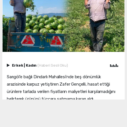
Erkek
|
Kadın
(Haberi Sesli Oku)
Sarıgöl'e bağlı Dindarlı Mahallesi'nde beş dönümlük
arazisinde karpuz yetiştiren Zafer Gençelli, hasat ettiği
ürünlere tarlada verilen fiyatların maliyetleri karşılamadığını
belirterek ürününü tüccara satmama kararı aldı.
Hasat ettiği karpuzları traktör kasasına yükleyen Gençelli,
pazaryerine götürerek satışını kendi yapmaya başladı.