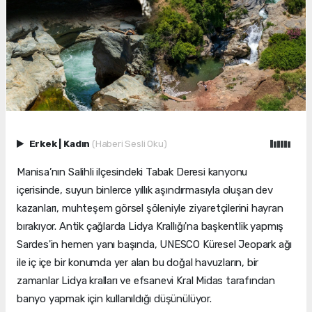
Erkek
|
Kadın
(Haberi Sesli Oku)
Manisa’nın Salihli ilçesindeki Tabak Deresi kanyonu
içerisinde, suyun binlerce yıllık aşındırmasıyla oluşan dev
kazanları, muhteşem görsel şöleniyle ziyaretçilerini hayran
bırakıyor. Antik çağlarda Lidya Krallığı'na başkentlik yapmış
Sardes'in hemen yanı başında, UNESCO Küresel Jeopark ağı
ile iç içe bir konumda yer alan bu doğal havuzların, bir
zamanlar Lidya kralları ve efsanevi Kral Midas tarafından
banyo yapmak için kullanıldığı düşünülüyor.