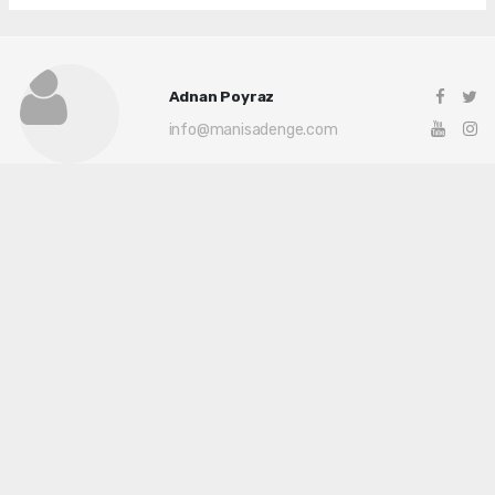
Adnan Poyraz
info@manisadenge.com
Okuyu Yorumları
(0)
Gonder
Yorum yazarak Topluluk Kuralları’nı kabul etmiş bulunuyor ve siteye yaptığınız
yorumunuzla ilgili doğrudan veya dolaylı tüm sorumluluğu tek başınıza
üstleniyorsunuz. Yazılan tüm yorumlardan site yönetimi hiçbir şekilde sorumlu
tutulamaz.