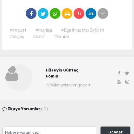
#ihracat
#manisa
#Ege İhracatçı Birlikleri
#düşüş
#izmir
#denizli
Hüseyin Güntaç
Fömlu
info@manisadenge.com
Okuyu Yorumları
(0)
Gonder