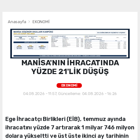
Anasayfa
EKONOMİ
MANİSA'NIN İHRACATINDA
YÜZDE 21'LİK DÜŞÜŞ
EKONOMİ
04.08.2026 - 11:57, Güncelleme: 04.08.2026 - 16:26
Ege İhracatçı Birlikleri (EİB), temmuz ayında
ihracatını yüzde 7 artırarak 1 milyar 746 milyon
dolara yükseltti ve üst üste ikinci ay tarihinin