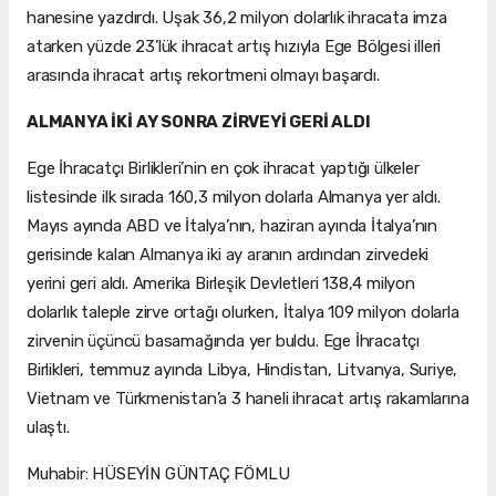
hanesine yazdırdı. Uşak 36,2 milyon dolarlık ihracata imza
atarken yüzde 23’lük ihracat artış hızıyla Ege Bölgesi illeri
arasında ihracat artış rekortmeni olmayı başardı.
ALMANYA İKİ AY SONRA ZİRVEYİ GERİ ALDI
Ege İhracatçı Birlikleri’nin en çok ihracat yaptığı ülkeler
listesinde ilk sırada 160,3 milyon dolarla Almanya yer aldı.
Mayıs ayında ABD ve İtalya’nın, haziran ayında İtalya’nın
gerisinde kalan Almanya iki ay aranın ardından zirvedeki
yerini geri aldı. Amerika Birleşik Devletleri 138,4 milyon
dolarlık taleple zirve ortağı olurken, İtalya 109 milyon dolarla
zirvenin üçüncü basamağında yer buldu. Ege İhracatçı
Birlikleri, temmuz ayında Libya, Hindistan, Litvanya, Suriye,
Vietnam ve Türkmenistan’a 3 haneli ihracat artış rakamlarına
ulaştı.
Muhabir: HÜSEYİN GÜNTAÇ FÖMLU