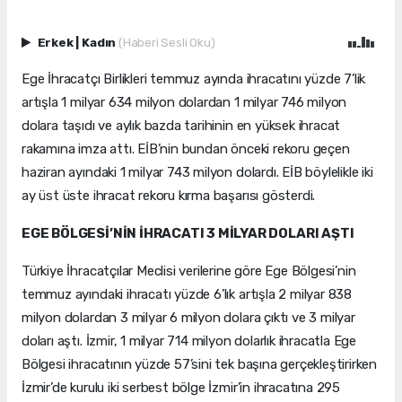
Erkek
|
Kadın
(Haberi Sesli Oku)
Ege İhracatçı Birlikleri temmuz ayında ihracatını yüzde 7’lik
artışla 1 milyar 634 milyon dolardan 1 milyar 746 milyon
dolara taşıdı ve aylık bazda tarihinin en yüksek ihracat
rakamına imza attı. EİB’nin bundan önceki rekoru geçen
haziran ayındaki 1 milyar 743 milyon dolardı. EİB böylelikle iki
ay üst üste ihracat rekoru kırma başarısı gösterdi.
EGE BÖLGESİ’NİN İHRACATI 3 MİLYAR DOLARI AŞTI
Türkiye İhracatçılar Meclisi verilerine göre Ege Bölgesi’nin
temmuz ayındaki ihracatı yüzde 6’lık artışla 2 milyar 838
milyon dolardan 3 milyar 6 milyon dolara çıktı ve 3 milyar
doları aştı. İzmir, 1 milyar 714 milyon dolarlık ihracatla Ege
Bölgesi ihracatının yüzde 57’sini tek başına gerçekleştirirken
İzmir’de kurulu iki serbest bölge İzmir’in ihracatına 295