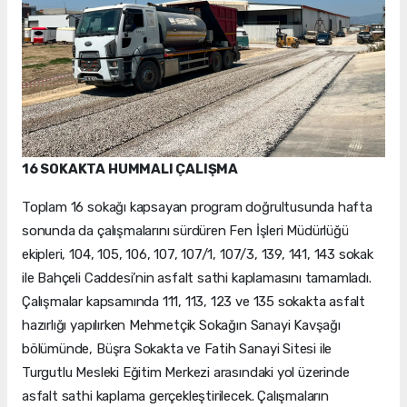
16 SOKAKTA HUMMALI ÇALIŞMA
Toplam 16 sokağı kapsayan program doğrultusunda hafta
sonunda da çalışmalarını sürdüren Fen İşleri Müdürlüğü
ekipleri, 104, 105, 106, 107, 107/1, 107/3, 139, 141, 143 sokak
ile Bahçeli Caddesi’nin asfalt sathi kaplamasını tamamladı.
Çalışmalar kapsamında 111, 113, 123 ve 135 sokakta asfalt
hazırlığı yapılırken Mehmetçik Sokağın Sanayi Kavşağı
bölümünde, Büşra Sokakta ve Fatih Sanayi Sitesi ile
Turgutlu Mesleki Eğitim Merkezi arasındaki yol üzerinde
asfalt sathi kaplama gerçekleştirilecek. Çalışmaların