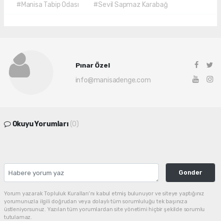
#Manisa Tabip Odası
#Sevil Sapmaz Karabağ
Pınar Özel
info@manisadenge.com
Okuyu Yorumları
(0)
Gonder
Yorum yazarak Topluluk Kuralları’nı kabul etmiş bulunuyor ve siteye yaptığınız
yorumunuzla ilgili doğrudan veya dolaylı tüm sorumluluğu tek başınıza
üstleniyorsunuz. Yazılan tüm yorumlardan site yönetimi hiçbir şekilde sorumlu
tutulamaz.