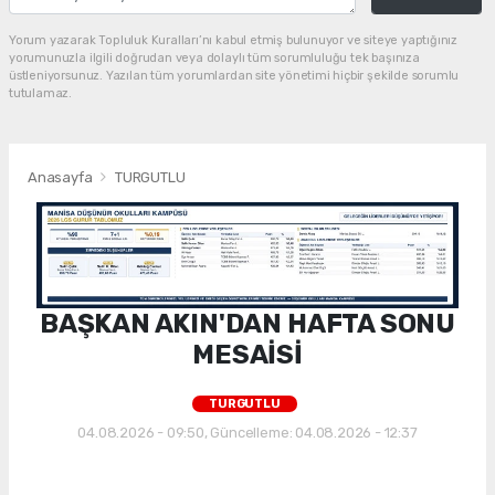
Yorum yazarak Topluluk Kuralları’nı kabul etmiş bulunuyor ve siteye yaptığınız
yorumunuzla ilgili doğrudan veya dolaylı tüm sorumluluğu tek başınıza
üstleniyorsunuz. Yazılan tüm yorumlardan site yönetimi hiçbir şekilde sorumlu
tutulamaz.
Anasayfa
TURGUTLU
BAŞKAN AKIN'DAN HAFTA SONU
MESAİSİ
TURGUTLU
04.08.2026 - 09:50, Güncelleme: 04.08.2026 - 12:37