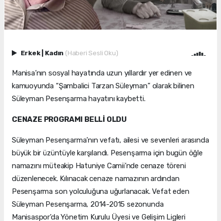
Erkek
|
Kadın
(Haberi Sesli Oku)
Manisa’nın sosyal hayatında uzun yıllardır yer edinen ve
kamuoyunda “Şambalici Tarzan Süleyman” olarak bilinen
Süleyman Pesenşarma hayatını kaybetti.
CENAZE PROGRAMI BELLİ OLDU
Süleyman Pesenşarma’nın vefatı, ailesi ve sevenleri arasında
büyük bir üzüntüyle karşılandı. Pesenşarma için bugün öğle
namazını müteakip Hatuniye Camii’nde cenaze töreni
düzenlenecek. Kılınacak cenaze namazının ardından
Pesenşarma son yolculuğuna uğurlanacak. Vefat eden
Süleyman Pesenşarma, 2014-2015 sezonunda
Manisaspor’da Yönetim Kurulu Üyesi ve Gelişim Ligleri