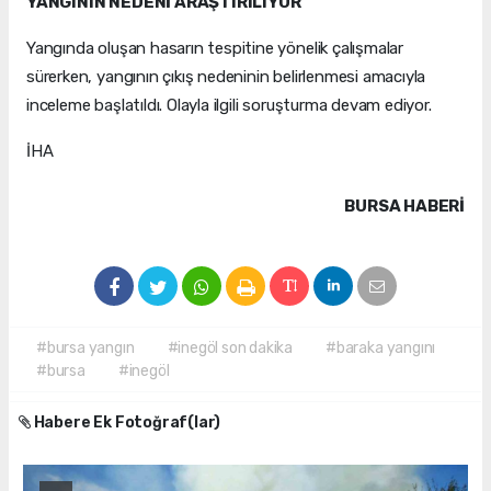
YANGININ NEDENİ ARAŞTIRILIYOR
Yangında oluşan hasarın tespitine yönelik çalışmalar
sürerken, yangının çıkış nedeninin belirlenmesi amacıyla
inceleme başlatıldı. Olayla ilgili soruşturma devam ediyor.
İHA
BURSA HABERİ
#bursa yangın
#inegöl son dakika
#baraka yangını
#bursa
#inegöl
Habere Ek Fotoğraf(lar)