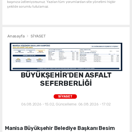
başınıza üstleniyorsunuz. Yazılan tüm yorumlardan site yönetimi hiçbir
şekilde sorumlu tutulamaz.
Anasayfa
SİYASET
BÜYÜKŞEHİR'DEN ASFALT
SEFERBERLİĞİ
SİYASET
06.08.2026 - 15:02, Güncelleme: 06.08.2026 - 17:02
Manisa Büyükşehir Belediye Başkanı Besim