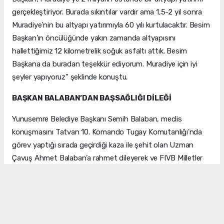
gerçekleştiriyor. Burada sıkıntılar vardır ama 1,5-2 yıl sonra
Muradiye’nin bu altyapı yatırımıyla 60 yılı kurtulacaktır. Besim
Başkan’ın öncülüğünde yakın zamanda altyapısını
hallettiğimiz 12 kilometrelik soğuk asfaltı attık. Besim
Başkana da buradan teşekkür ediyorum. Muradiye için iyi
şeyler yapıyoruz” şeklinde konuştu.
BAŞKAN BALABAN’DAN BAŞSAĞLIĞI DİLEĞİ
Yunusemre Belediye Başkanı Semih Balaban, meclis
konuşmasını Tatvan 10. Komando Tugay Komutanlığı'nda
görev yaptığı sırada geçirdiği kaza ile şehit olan Uzman
Çavuş Ahmet Balaban’a rahmet dileyerek ve FIVB Milletler
Ligi finalinde Brezilya’yı 3-1 mağlup ederek tarihinde ikinci
kez şampiyon olan A Milli Kadın Voleybol Takımı’nı tebrik
ederek sonlandırdı.
DİĞER MECLİS 1 EYLÜL’DE