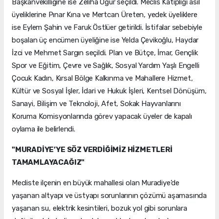
Başkanvekilliğine ise Zeliha Oğur seçildi. Meclis Katipliği asil
üyeliklerine Pınar Kına ve Mertcan Üreten, yedek üyeliklere
ise Eylem Şahin ve Faruk Östlüer getirildi. İstifalar sebebiyle
boşalan üç encümen üyeliğine ise Yelda Çevikoğlu, Haydar
İzci ve Mehmet Sargın seçildi. Plan ve Bütçe, İmar, Gençlik
Spor ve Eğitim, Çevre ve Sağlık, Sosyal Yardım Yaşlı Engelli
Çocuk Kadın, Kırsal Bölge Kalkınma ve Mahallere Hizmet,
Kültür ve Sosyal İşler, İdari ve Hukuk İşleri, Kentsel Dönüşüm,
Sanayi, Bilişim ve Teknoloji, Afet, Sokak Hayvanlarını
Koruma Komisyonlarında görev yapacak üyeler de kapalı
oylama ile belirlendi.
"MURADİYE’YE SÖZ VERDİĞİMİZ HİZMETLERİ
TAMAMLAYACAĞIZ"
Mecliste ilçenin en büyük mahallesi olan Muradiye’de
yaşanan altyapı ve üstyapı sorunlarının çözümü aşamasında
yaşanan su, elektrik kesintileri, bozuk yol gibi sorunlara