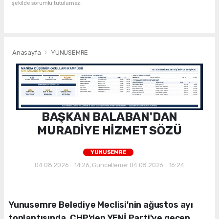
şekilde sorumlu tutulamaz.
Anasayfa
YUNUSEMRE
BAŞKAN BALABAN'DAN
MURADİYE HİZMET SÖZÜ
YUNUSEMRE
04.08.2026 - 14:26, Güncelleme: 04.08.2026 - 16:24
Yunusemre Belediye Meclisi'nin ağustos ayı
toplantısında, CHP'den YENİ Parti'ye geçen