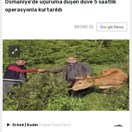
Osmaniye’de uçuruma düşen düve 5 saatlik
operasyonla kurtarıldı
ABONE OL
Erkek
|
Kadın
(Haberi Sesli Oku)