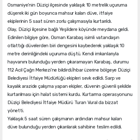
Osmaniye’nin Düziçi ilçesinde yaklaşık 10 metrelik uçuruma
düşerek iki gün boyunca mahsur kalan düve, itfaiye
ekiplerinin 5 saat süren zorlu çalışmasıyla kurtarıldı.
Olay, Düziçi ilçesine bağlı Yeşildere köyünde meydana geldi.
Edinilen bilgiye göre, Osman Karabaş isimli vatandaşın
otlattığı düvelerden biri dengesini kaybederek yaklaşık 10
metre derinliğindeki uçuruma düştü. Kendi imkanlarıyla
hayvanını bulunduğu yerden çıkaramayan Karabaş, durumu
112 Acil Çağrı Merkezi’ne bildirdi.İhbar üzerine bölgeye Düziçi
Belediyesi İtfaiye Müdürlüğü ekipleri sevk edildi. Sarp ve
kayalık arazide çalışma yapan ekipler, düvenin güvenli şekilde
kurtarılması için halat sistemi kurdu. Kurtarma operasyonunu
Düziçi Belediyesi İtfaiye Müdürü Turan Vural da bizzat
yönetti.
Yaklaşık 5 saat süren çalışmanın ardından mahsur kalan
düve bulunduğu yerden çıkarılarak sahibine teslim edildi.