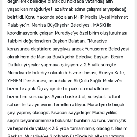
değinilerek belediye olarak bu noktada vatandaşların
yaşadıkları mağduriyeti azaltmak adına çalışmalar yapılacağı
belirtildi. Konu hakkında söz alan MHP Meclis Üyesi Mehmet
Palabıyık’ın, Manisa Büyükşehir Belediyesi, MASKİ ile
koordinasyonlu çalışan Muradiye’ye özel birim oluşturulması
talebini değerlendiren Başkan Balaban, “Muradiye
konusunda eleştirilere saygılıyız ancak Yunusemre Belediyesi
olarak hem de Manisa Büyükşehir Belediye Başkanı Besim
Dutlulu iyi şeyler yapmaya çalışıyoruz. 2,5 yıllık süreçte
Muradiye’de belediye olarak ek hizmet binası, Akasya Kafe,
YEGEM Dershanesi, anaokulu ve Ali Çullu Sağlık Merkezi’ni
hizmete açtık. Üç ay içinde bir parkı da mahallelinin
hizmetine sunacağız. Ayrıca basketbol, voleybol, futbol
sahası ile taziye evinin temelleri atılıyor. Muradiye’de birçok
şeyi yapmış olacağız. Kısacası saygıdeğer Muradiyeliler,
seçim beyannamemize baksınlar bunların sözünü vermiştik
ve hepsini de yaklaşık 3,5 yılda tamamlamış olacağız. Besim
Başkan, Muradiye’ye 2 milyarın üstünde bir altyapı yatırımı