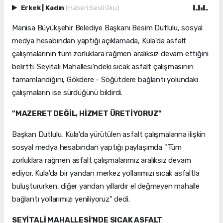
Erkek
|
Kadın
(Haberi Sesli Oku)
Manisa Büyükşehir Belediye Başkanı Besim Dutlulu, sosyal
medya hesabından yaptığı açıklamada, Kula'da asfalt
çalışmalarının tüm zorluklara rağmen aralıksız devam ettiğini
belirtti. Seyitali Mahallesi'ndeki sıcak asfalt çalışmasının
tamamlandığını, Gökdere - Söğütdere bağlantı yolundaki
çalışmaların ise sürdüğünü bildirdi.
"MAZERET DEĞİL, HİZMET ÜRETİYORUZ"
Başkan Dutlulu, Kula'da yürütülen asfalt çalışmalarına ilişkin
sosyal medya hesabından yaptığı paylaşımda "Tüm
zorluklara rağmen asfalt çalışmalarımız aralıksız devam
ediyor. Kula'da bir yandan merkez yollarımızı sıcak asfaltla
buluştururken, diğer yandan yıllardır el değmeyen mahalle
bağlantı yollarımızı yeniliyoruz" dedi.
SEYİTALİ MAHALLESİ'NDE SICAK ASFALT