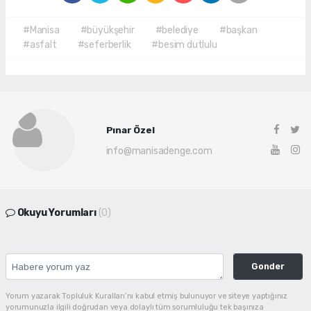
#Manisa
#büyükşehir
#belediye
#başkan
#asfalt
#seferberlik
#besim dutlulu
Pınar Özel
info@manisadenge.com
Okuyu Yorumları
(0)
Gonder
Yorum yazarak Topluluk Kuralları’nı kabul etmiş bulunuyor ve siteye yaptığınız
yorumunuzla ilgili doğrudan veya dolaylı tüm sorumluluğu tek başınıza