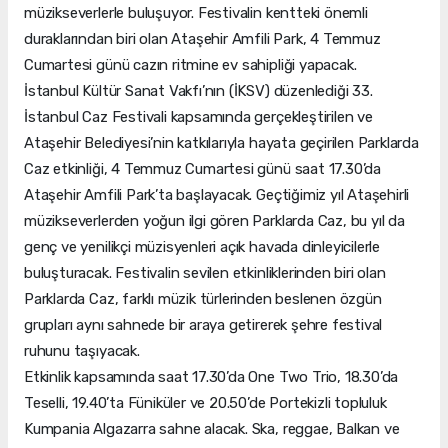
müzikseverlerle buluşuyor. Festivalin kentteki önemli
duraklarından biri olan Ataşehir Amfili Park, 4 Temmuz
Cumartesi günü cazın ritmine ev sahipliği yapacak.
İstanbul Kültür Sanat Vakfı’nın (İKSV) düzenlediği 33.
İstanbul Caz Festivali kapsamında gerçekleştirilen ve
Ataşehir Belediyesi’nin katkılarıyla hayata geçirilen Parklarda
Caz etkinliği, 4 Temmuz Cumartesi günü saat 17.30’da
Ataşehir Amfili Park’ta başlayacak. Geçtiğimiz yıl Ataşehirli
müzikseverlerden yoğun ilgi gören Parklarda Caz, bu yıl da
genç ve yenilikçi müzisyenleri açık havada dinleyicilerle
buluşturacak. Festivalin sevilen etkinliklerinden biri olan
Parklarda Caz, farklı müzik türlerinden beslenen özgün
grupları aynı sahnede bir araya getirerek şehre festival
ruhunu taşıyacak.
Etkinlik kapsamında saat 17.30’da One Two Trio, 18.30’da
Teselli, 19.40’ta Füniküler ve 20.50’de Portekizli topluluk
Kumpania Algazarra sahne alacak. Ska, reggae, Balkan ve