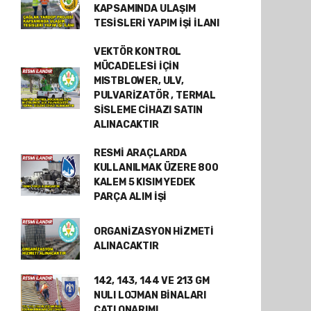
KAPSAMINDA ULAŞIM
TESİSLERİ YAPIM İŞİ İLANI
VEKTÖR KONTROL
MÜCADELESİ İÇİN
MISTBLOWER, ULV,
PULVARİZATÖR , TERMAL
SİSLEME CİHAZI SATIN
ALINACAKTIR
RESMİ ARAÇLARDA
KULLANILMAK ÜZERE 800
KALEM 5 KISIM YEDEK
PARÇA ALIM İŞİ
ORGANİZASYON HİZMETİ
ALINACAKTIR
142, 143, 144 VE 213 GM
NULI LOJMAN BİNALARI
ÇATI ONARIMI