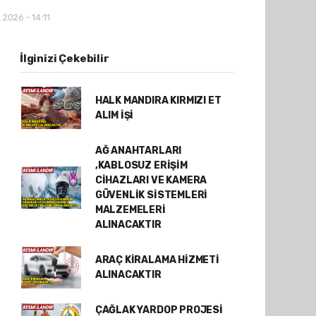
.2026 - 14:11
İlginizi Çekebilir
HALK MANDIRA KIRMIZI ET
ALIM İŞİ
AĞ ANAHTARLARI
,KABLOSUZ ERİŞİM
CİHAZLARI VE KAMERA
GÜVENLİK SİSTEMLERİ
MALZEMELERİ
ALINACAKTIR
ARAÇ KİRALAMA HİZMETİ
ALINACAKTIR
ÇAĞLAK YARDOP PROJESİ