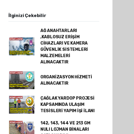
İlginizi Çekebilir
AĞ ANAHTARLARI
,KABLOSUZ ERİŞİM
CİHAZLARI VE KAMERA
GÜVENLİK SİSTEMLERİ
MALZEMELERİ
ALINACAKTIR
ORGANİZASYON HİZMETİ
ALINACAKTIR
ÇAĞLAK YARDOP PROJESİ
KAPSAMINDA ULAŞIM
TESİSLERİ YAPIM İŞİ İLANI
142, 143, 144 VE 213 GM
NULI LOJMAN BİNALARI