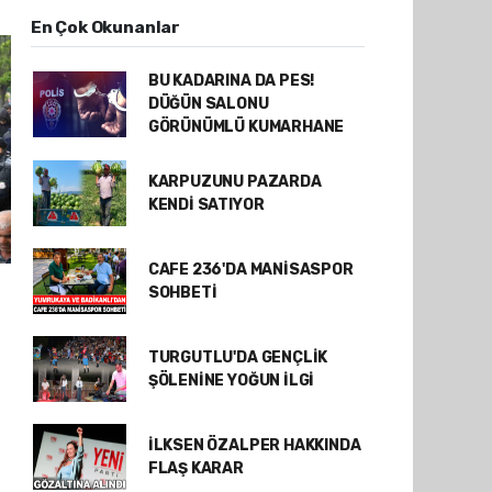
En Çok Okunanlar
BU KADARINA DA PES!
DÜĞÜN SALONU
GÖRÜNÜMLÜ KUMARHANE
KARPUZUNU PAZARDA
KENDİ SATIYOR
CAFE 236'DA MANİSASPOR
SOHBETİ
TURGUTLU'DA GENÇLİK
ŞÖLENİNE YOĞUN İLGİ
İLKSEN ÖZALPER HAKKINDA
FLAŞ KARAR