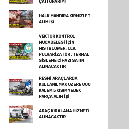
ÇATI ONARIMI
HALK MANDIRA KIRMIZI ET
ALIM İŞİ
VEKTÖR KONTROL
MÜCADELESİ İÇİN
MISTBLOWER, ULV,
PULVARİZATÖR , TERMAL
SİSLEME CİHAZI SATIN
ALINACAKTIR
RESMİ ARAÇLARDA
KULLANILMAK ÜZERE 800
KALEM 5 KISIM YEDEK
PARÇA ALIM İŞİ
ARAÇ KİRALAMA HİZMETİ
ALINACAKTIR