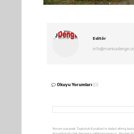
Editör
info@manisadenge.c
Okuyu Yorumları
(0)
Yorum yazarak Topluluk Kuralları’nı kabul etmiş bulu
sorumluluğu tek başınıza üstleniyorsunuz. Yazılan t