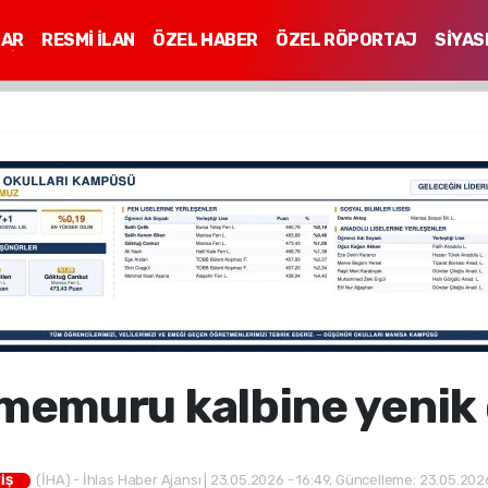
LAR
RESMİ İLAN
ÖZEL HABER
ÖZEL RÖPORTAJ
SİYAS
Mİ
 memuru kalbine yenik
(İHA) - İhlas Haber Ajansı | 23.05.2026 - 16:49, Güncelleme: 23.05.2026
İŞ