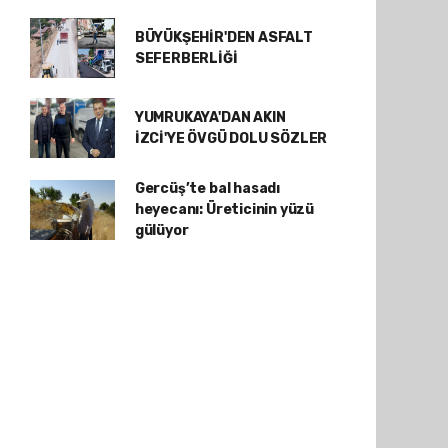
BÜYÜKŞEHİR'DEN ASFALT
SEFERBERLİĞİ
YUMRUKAYA'DAN AKIN
İZCİ'YE ÖVGÜ DOLU SÖZLER
Gercüş’te bal hasadı
heyecanı: Üreticinin yüzü
gülüyor