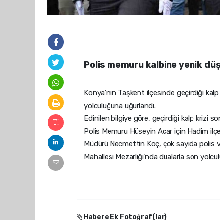
Polis memuru kalbine yenik dü
Konya’nın Taşkent ilçesinde geçirdiği kal
yolculuğuna uğurlandı.
Edinilen bilgiye göre, geçirdiği kalp krizi
Polis Memuru Hüseyin Acar için Hadim ilçe
Müdürü Necmettin Koç, çok sayıda polis ve
Mahallesi Mezarlığı’nda dualarla son yolcu
Habere Ek Fotoğraf(lar)