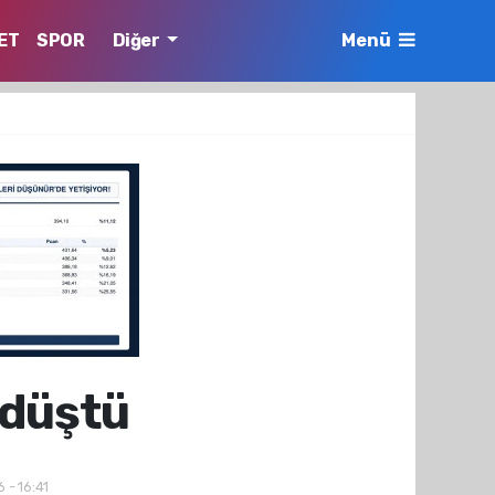
ET
SPOR
Diğer
Menü
 düştü
 - 16:41