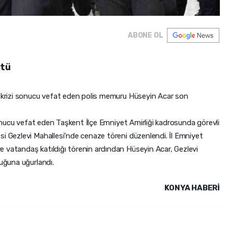
ABONE OL
ştü
p krizi sonucu vefat eden polis memuru Hüseyin Acar son
 sonucu vefat eden Taşkent İlçe Emniyet Amirliği kadrosunda görevli
si Gezlevi Mahallesi’nde cenaze töreni düzenlendi. İl Emniyet
 vatandaş katıldığı törenin ardından Hüseyin Acar, Gezlevi
luğuna uğurlandı.
KONYA HABERİ