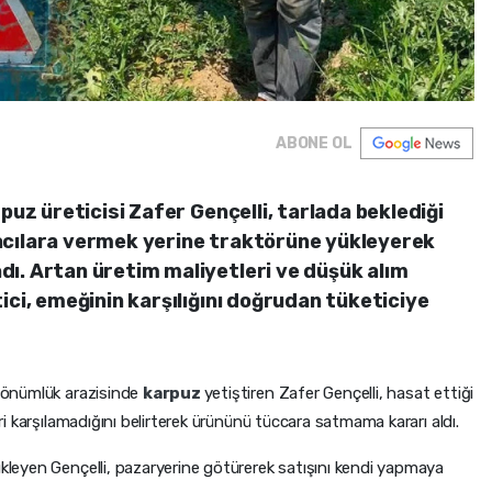
ABONE OL
puz üreticisi Zafer Gençelli, tarlada beklediği
acılara vermek yerine traktörüne yükleyerek
ı. Artan üretim maliyetleri ve düşük alım
ici, emeğinin karşılığını doğrudan tüketiciye
 dönümlük arazisinde
karpuz
yetiştiren Zafer Gençelli, hasat ettiği
eri karşılamadığını belirterek ürününü tüccara satmama kararı aldı.
ükleyen Gençelli, pazaryerine götürerek satışını kendi yapmaya