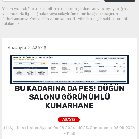
Yorum yazarak Topluluk Kuralları’nı kabul etmiş bulunuyor ve siteye yaptığınız
yorumunuzla ilgili doğrudan veya dolaylı tüm sorumluluğu tek başınıza
üstleniyorsunuz. Yazılan tüm yorumlardan site yönetimi hiçbir şekilde sorumlu
tutulamaz.
Anasayfa
ASAYİŞ
BU KADARINA DA PES! DÜĞÜN
SALONU GÖRÜNÜMLÜ
KUMARHANE
ASAYİŞ
(İHA) - İhlas Haber Ajansı | 06.08.2026 - 10:25, Güncelleme: 06.08.2026
- 11:50