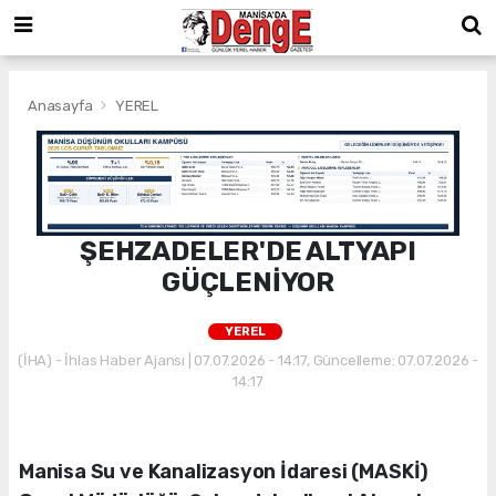
Anasayfa
YEREL
ŞEHZADELER'DE ALTYAPI
GÜÇLENİYOR
YEREL
(İHA) - İhlas Haber Ajansı | 07.07.2026 - 14:17, Güncelleme: 07.07.2026 -
14:17
Manisa Su ve Kanalizasyon İdaresi (MASKİ)