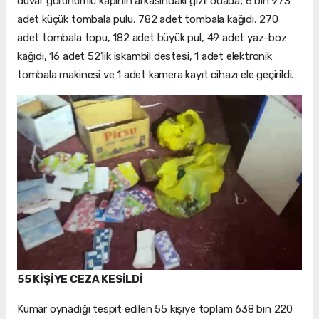
duvar görünümlü kapının arkasındaki gizli odada; 6 bin 973
adet küçük tombala pulu, 782 adet tombala kağıdı, 270
adet tombala topu, 182 adet büyük pul, 49 adet yaz-boz
kağıdı, 16 adet 52'lik iskambil destesi, 1 adet elektronik
tombala makinesi ve 1 adet kamera kayıt cihazı ele geçirildi.
55 KİŞİYE CEZA KESİLDİ
Kumar oynadığı tespit edilen 55 kişiye toplam 638 bin 220