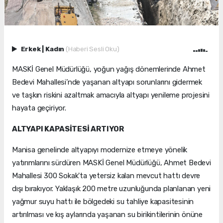
Erkek
|
Kadın
(Haberi Sesli Oku)
MASKİ Genel Müdürlüğü, yoğun yağış dönemlerinde Ahmet
Bedevi Mahallesi’nde yaşanan altyapı sorunlarını gidermek
ve taşkın riskini azaltmak amacıyla altyapı yenileme projesini
hayata geçiriyor.
ALTYAPI KAPASİTESİ ARTIYOR
Manisa genelinde altyapıyı modernize etmeye yönelik
yatırımlarını sürdüren MASKİ Genel Müdürlüğü, Ahmet Bedevi
Mahallesi 300 Sokak'ta yetersiz kalan mevcut hattı devre
dışı bırakıyor. Yaklaşık 200 metre uzunluğunda planlanan yeni
yağmur suyu hattı ile bölgedeki su tahliye kapasitesinin
artırılması ve kış aylarında yaşanan su birikintilerinin önüne