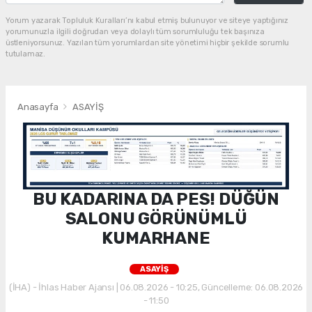
Yorum yazarak Topluluk Kuralları’nı kabul etmiş bulunuyor ve siteye yaptığınız
yorumunuzla ilgili doğrudan veya dolaylı tüm sorumluluğu tek başınıza
üstleniyorsunuz. Yazılan tüm yorumlardan site yönetimi hiçbir şekilde sorumlu
tutulamaz.
Anasayfa
ASAYİŞ
BU KADARINA DA PES! DÜĞÜN
SALONU GÖRÜNÜMLÜ
KUMARHANE
ASAYİŞ
(İHA) - İhlas Haber Ajansı | 06.08.2026 - 10:25, Güncelleme: 06.08.2026
- 11:50