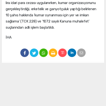
lira idari para cezası uygulanırken, kumar organizasyonunu
gerçekleştirdiği, erketelik ve ganyotçuluk yaptığı belirlenen
10 şahıs hakkında 'kumar oynanması için yer ve imkan
sağlama' (TCK 228) ve '1072 sayılı Kanuna muhalefet'
suçlarından adli işlem başlatıldı.
İHA
#Manisa
#düğün salonu
#kumarhane
Okuyu Yorumları
(0)
Gonder