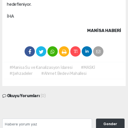
hedefleniyor.
İHA
MANISA HABERİ
#Manisa Su ve Kanalizasyon İdaresi
#MASKİ
#Şehzadeler
#Ahmet Bedevi Mahallesi
Okuyu Yorumları
(0)
Gonder