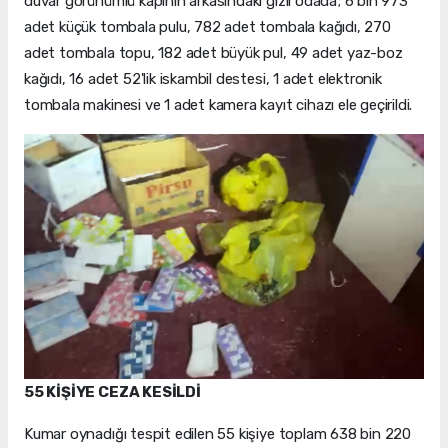
duvar görünümlü kapının arkasındaki gizli odada; 6 bin 973
adet küçük tombala pulu, 782 adet tombala kağıdı, 270
adet tombala topu, 182 adet büyük pul, 49 adet yaz-boz
kağıdı, 16 adet 52'lik iskambil destesi, 1 adet elektronik
tombala makinesi ve 1 adet kamera kayıt cihazı ele geçirildi.
55 KİŞİYE CEZA KESİLDİ
Kumar oynadığı tespit edilen 55 kişiye toplam 638 bin 220