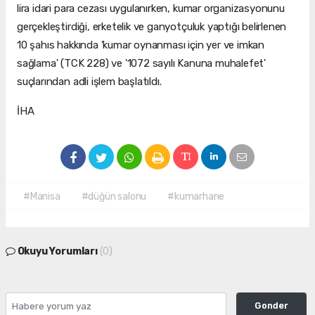
lira idari para cezası uygulanırken, kumar organizasyonunu
gerçekleştirdiği, erketelik ve ganyotçuluk yaptığı belirlenen
10 şahıs hakkında 'kumar oynanması için yer ve imkan
sağlama' (TCK 228) ve '1072 sayılı Kanuna muhalefet'
suçlarından adli işlem başlatıldı.
İHA
#Manisa
#düğün salonu
#kumarhane
Okuyu Yorumları
(0)
Gonder