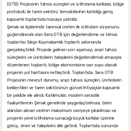
(OTB) Projesinin tahsis süreçleri ve istihdama katkıları, bölge
protokolü ile tarım sektörü temsilcilerinin katıldığı geniş
kapsamlı toplantıda masaya yatırıldı.
Şırnak ve ilçelerinde tarımsal üretim ile istihdam vizyonunu
güçlendirecek olan Sera OTB için değerlendirme ve tahsis
toplantısı Silopi Kaymakamlık toplantı salonunda
gerçekleştirildi. Projede gelinen son aşamayı, arazi tahsis
süreçlerini ve üreticilerin taleplerini değerlendirmek amacıyla
düzenlenen toplantı, bölge ekonomisine can suyu olacak
projenin yol haritasını netleştirdi. Toplantıda, Sera OTB
Projesinin mevcut durumu, arazi tahsis süreçleri, üreticilerin
beklentileri ve tarım sektörünün güncel ihtiyaçları kapsamlı
bir şekilde ele alındı. Katılımcılar, modern seracılık
faaliyetlerinin Şırnak genelinde yaygınlaştırılması, birim
alandan alınan verimin maksimum seviyeye çıkarılması ve
projenin yerel istihdama sunacağı büyük katkılar üzerine
görüş, öneri ve taleplerini dile getirdi. Toplantıda sonunda