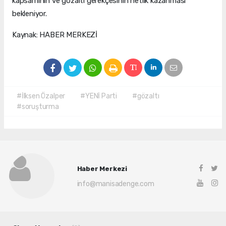
kapsamının ve gözaltı gerekçesinin netlik kazanması
bekleniyor.
Kaynak: HABER MERKEZİ
#İlksen Özalper
#YENİ Parti
#gözaltı
#soruşturma
Haber Merkezi
info@manisadenge.com