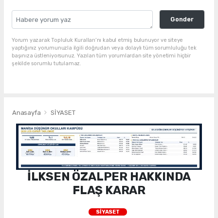
Gonder
Yorum yazarak Topluluk Kuralları’nı kabul etmiş bulunuyor ve siteye
yaptığınız yorumunuzla ilgili doğrudan veya dolaylı tüm sorumluluğu tek
başınıza üstleniyorsunuz. Yazılan tüm yorumlardan site yönetimi hiçbir
şekilde sorumlu tutulamaz.
Anasayfa
SİYASET
İLKSEN ÖZALPER HAKKINDA
FLAŞ KARAR
SİYASET