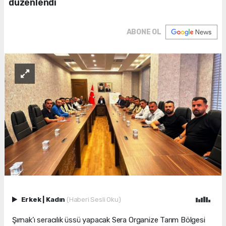
düzenlendi
ABONE OL
Erkek
|
Kadın
(Haberi Sesli Oku)
Şırnak’ı seracılık üssü yapacak Sera Organize Tarım Bölgesi