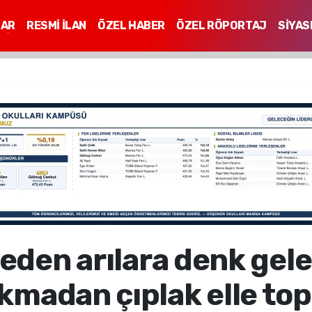
LAR
RESMİ İLAN
ÖZEL HABER
ÖZEL RÖPORTAJ
SİYAS
Mİ
 eden arılara denk gele
kmadan çıplak elle top