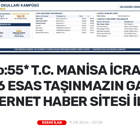
:55* T.C. MANİSA İCR
6 ESAS TAŞINMAZIN G
ERNET HABER SİTESİ 
11.08.2026 - 00:00
RESMİ İLAN