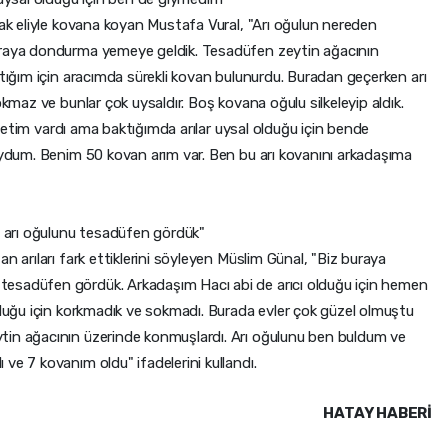
lak eliyle kovana koyan Mustafa Vural, "Arı oğulun nereden
uraya dondurma yemeye geldik. Tesadüfen zeytin ağacının
ptığım için aracımda sürekli kovan bulunurdu. Buradan geçerken arı
okmaz ve bunlar çok uysaldır. Boş kovana oğulu silkeleyip aldık.
yafetim vardı ama baktığımda arılar uysal olduğu için bende
koydum. Benim 50 kovan arım var. Ben bu arı kovanını arkadaşıma
arı oğulunu tesadüfen gördük"
n arıları fark ettiklerini söyleyen Müslim Günal, "Biz buraya
esadüfen gördük. Arkadaşım Hacı abi de arıcı olduğu için hemen
lduğu için korkmadık ve sokmadı. Burada evler çok güzel olmuştu
tin ağacının üzerinde konmuşlardı. Arı oğulunu ben buldum ve
ve 7 kovanım oldu" ifadelerini kullandı.
HATAY HABERİ