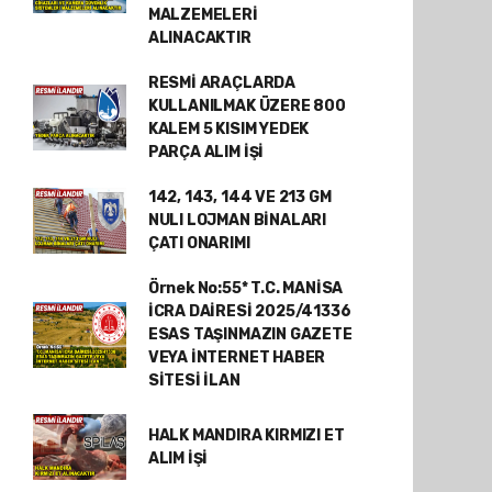
MALZEMELERİ
ALINACAKTIR
RESMİ ARAÇLARDA
KULLANILMAK ÜZERE 800
KALEM 5 KISIM YEDEK
PARÇA ALIM İŞİ
142, 143, 144 VE 213 GM
NULI LOJMAN BİNALARI
ÇATI ONARIMI
Örnek No:55* T.C. MANİSA
İCRA DAİRESİ 2025/41336
ESAS TAŞINMAZIN GAZETE
VEYA İNTERNET HABER
SİTESİ İLAN
HALK MANDIRA KIRMIZI ET
ALIM İŞİ