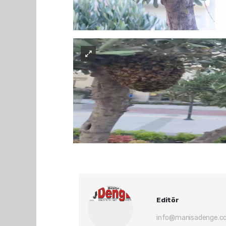
Editör
info@manisadenge.c