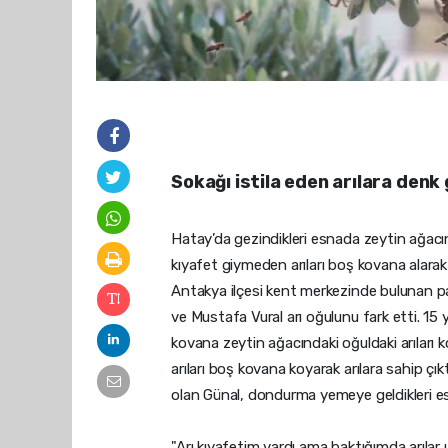
Sokağı istila eden arılara denk 
Hatay’da gezindikleri esnada zeytin ağacına
kıyafet giymeden arıları boş kovana alarak 
Antakya ilçesi kent merkezinde bulunan pa
ve Mustafa Vural arı oğulunu fark etti. 15 y
kovana zeytin ağacındaki oğuldaki arıları
arıları boş kovana koyarak arılara sahip çık
olan Günal, dondurma yemeye geldikleri e
"Arı kıyafetim vardı ama baktığımda arılar