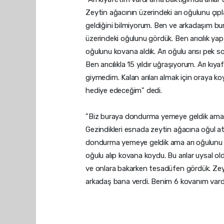
Zeytin ağacının üzerindeki arı oğulunu çıp
geldiğini bilmiyorum. Ben ve arkadaşım b
üzerindeki oğulunu gördük. Ben arıcılık ya
oğulunu kovana aldık. Arı oğulu arısı pek s
Ben arıcılıkla 15 yıldır uğraşıyorum. Arı kı
giymedim. Kalan arıları almak için oraya 
hediye edeceğim" dedi.
"Biz buraya dondurma yemeye geldik ama 
Gezindikleri esnada zeytin ağacına oğul ata
dondurma yemeye geldik ama arı oğulunu t
oğulu alıp kovana koydu. Bu arılar uysal o
ve onlara bakarken tesadüfen gördük. Zey
arkadaş bana verdi. Benim 6 kovanım vardı 