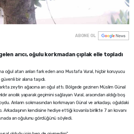
ABONE OL
gelen arıcı, oğulu korkmadan çıplak elle topladı
 oğul atan arıları fark eden arıcı Mustafa Vural, hiçbir koruyucu
güvenli bir alana taşıdı.
rkta zeytin ağacına arı oğul attı. Bölgede gezinen Müslim Günal
ıldır arıcılık yaparak geçimini sağlayan Vural, aracından aldığı boş
 koydu. Arıların sokmasından korkmayan Günal ve arkadaşı, oğuldaki
tı. Arkadaşının kendisine hediye ettiği kovanla birlikte 7 arı kovanı
snada arı oğulunu gördüğünü söyledi.
 uysal olduğu için ben de giymedim"