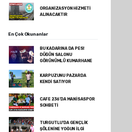
ORGANİZASYON HİZMETİ
ALINACAKTIR
En Çok Okunanlar
BU KADARINA DA PES!
DÜĞÜN SALONU
GÖRÜNÜMLÜ KUMARHANE
KARPUZUNU PAZARDA
KENDİ SATIYOR
CAFE 236'DA MANİSASPOR
SOHBETİ
TURGUTLU'DA GENÇLİK
ŞÖLENİNE YOĞUN İLGİ