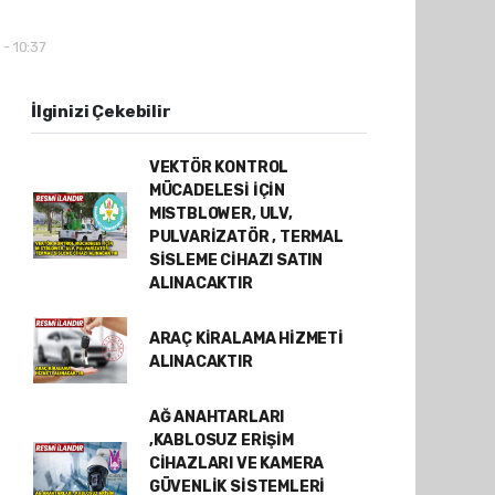
 - 10:37
İlginizi Çekebilir
VEKTÖR KONTROL
MÜCADELESİ İÇİN
MISTBLOWER, ULV,
PULVARİZATÖR , TERMAL
SİSLEME CİHAZI SATIN
ALINACAKTIR
ARAÇ KİRALAMA HİZMETİ
ALINACAKTIR
AĞ ANAHTARLARI
,KABLOSUZ ERİŞİM
CİHAZLARI VE KAMERA
GÜVENLİK SİSTEMLERİ