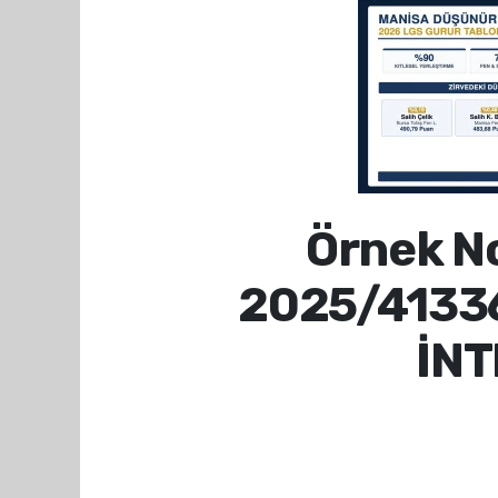
Örnek No
2025/4133
İNT