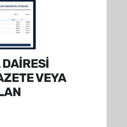
A DAİRESİ
AZETE VEYA
İLAN