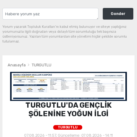
Gonder
Yorum yazarak Topluluk Kuralları’nı kabul etmiş bulunuyor ve siteye yaptığınız
yorumunuzla ilgili doğrudan veya dolaylı tüm sorumluluğu tek başınıza
üstleniyorsunuz. Yazılan tüm yorumlardan site yönetimi hiçbir şekilde sorumlu
tutulamaz.
Anasayfa
TURGUTLU
TURGUTLU'DA GENÇLİK
ŞÖLENİNE YOĞUN İLGİ
TURGUTLU
07.08.2026 - 11:57, Güncelleme: 07.08.2026 - 14:11