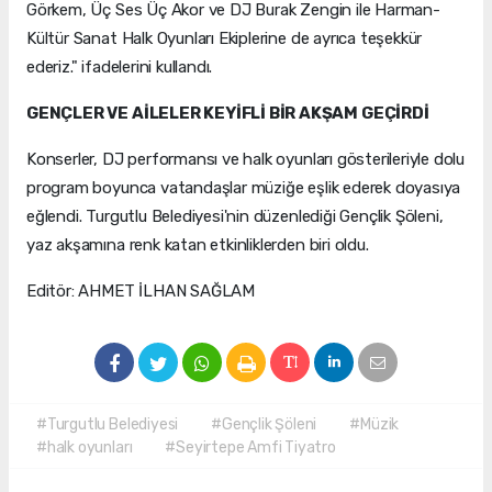
Görkem, Üç Ses Üç Akor ve DJ Burak Zengin ile Harman-
Kültür Sanat Halk Oyunları Ekiplerine de ayrıca teşekkür
ederiz." ifadelerini kullandı.
GENÇLER VE AİLELER KEYİFLİ BİR AKŞAM GEÇİRDİ
Konserler, DJ performansı ve halk oyunları gösterileriyle dolu
program boyunca vatandaşlar müziğe eşlik ederek doyasıya
eğlendi. Turgutlu Belediyesi'nin düzenlediği Gençlik Şöleni,
yaz akşamına renk katan etkinliklerden biri oldu.
Editör: AHMET İLHAN SAĞLAM
#Turgutlu Belediyesi
#Gençlik Şöleni
#Müzik
#halk oyunları
#Seyirtepe Amfi Tiyatro