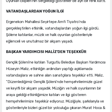
Oyunları Ekipleri'nin sergilediği gösteriler de ayrı bir renk kattı.
VATANDAŞLARDAN YOĞUN İLGİ
Ergenekon Mahallesi Seyirtepe Amfi Tiyatro'nda
gerçekleştirilen etkinlik, vatandaşlardan yoğun ilgi gördü.
Şölene katılanlar, müzik ve halk oyunları gösterileriyle
eğlenceli ve unutulmaz bir akşam yaşadı.
BAŞKAN YARDIMCISI MALİZ'DEN TEŞEKKÜR
Gençlik Şöleni'ne katılan Turgutlu Belediye Başkan Yardımcısı
Hüseyin Maliz, etkinliğin ardından yaptığı açıklamada
vatandaşlara ve sahne alan sanatçılara teşekkür etti. Maliz,
"Düzenlediğimiz Gençlik Şöleni'nde hemşehrilerimizle güzel
ve keyifli bir akşam yaşadık. Müziğin ve halk oyunlarının bir
araya geldiği etkinliğimize katılan ve ilgi gösteren
hemşehrilerimize teşekkür ediyoruz. Müziğiyle, şarkılarıyla ve
gösterileriyle bizleri güzel bir yolculuğa çıkaran Murat Hoca &