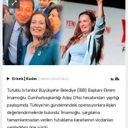
Erkek
|
Kadın
(Haberi Sesli Oku)
Tutuklu İstanbul Büyükşehir Belediye (İBB) Başkanı Ekrem
İmamoğlu, Cumhurbaşkanlığı Aday Ofisi hesabından yaptığı
paylaşımda Türkiye’nin gündemindeki operasyonlara ilişkin
değerlendirmelerde bulundu. İmamoğlu, yargılama
tamamlanmadan verilen tutuklama kararlarının vicdanları
yaraladığını öne sürdü.