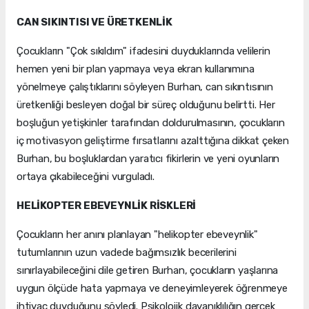
CAN SIKINTISI VE ÜRETKENLİK
Çocukların "Çok sıkıldım" ifadesini duyduklarında velilerin
hemen yeni bir plan yapmaya veya ekran kullanımına
yönelmeye çalıştıklarını söyleyen Burhan, can sıkıntısının
üretkenliği besleyen doğal bir süreç olduğunu belirtti. Her
boşluğun yetişkinler tarafından doldurulmasının, çocukların
iç motivasyon geliştirme fırsatlarını azalttığına dikkat çeken
Burhan, bu boşluklardan yaratıcı fikirlerin ve yeni oyunların
ortaya çıkabileceğini vurguladı.
HELİKOPTER EBEVEYNLİK RİSKLERİ
Çocukların her anını planlayan "helikopter ebeveynlik"
tutumlarının uzun vadede bağımsızlık becerilerini
sınırlayabileceğini dile getiren Burhan, çocukların yaşlarına
uygun ölçüde hata yapmaya ve deneyimleyerek öğrenmeye
ihtiyaç duyduğunu söyledi. Psikolojik dayanıklılığın gerçek