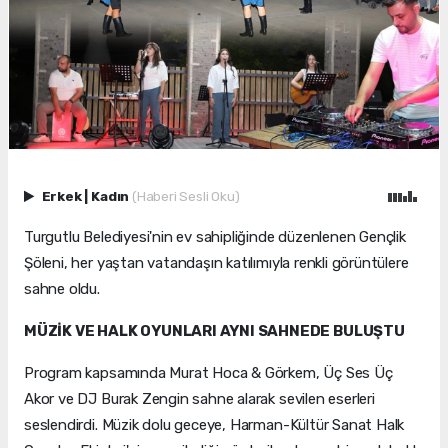
Erkek
|
Kadın
(Haberi Sesli Oku)
Turgutlu Belediyesi'nin ev sahipliğinde düzenlenen Gençlik
Şöleni, her yaştan vatandaşın katılımıyla renkli görüntülere
sahne oldu.
MÜZİK VE HALK OYUNLARI AYNI SAHNEDE BULUŞTU
Program kapsamında Murat Hoca & Görkem, Üç Ses Üç
Akor ve DJ Burak Zengin sahne alarak sevilen eserleri
seslendirdi. Müzik dolu geceye, Harman-Kültür Sanat Halk