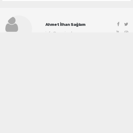
Ahmet İlhan Sağlam
info@manisadenge.com
Okuyu Yorumları
(0)
Gonder
Yorum yazarak Topluluk Kuralları’nı kabul etmiş bulunuyor ve siteye yaptığınız
yorumunuzla ilgili doğrudan veya dolaylı tüm sorumluluğu tek başınıza
üstleniyorsunuz. Yazılan tüm yorumlardan site yönetimi hiçbir şekilde sorumlu
tutulamaz.