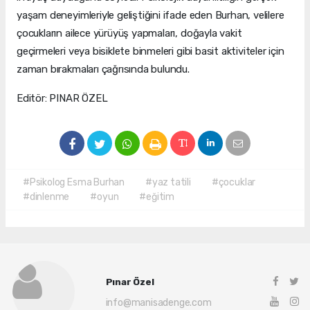
yaşam deneyimleriyle geliştiğini ifade eden Burhan, velilere
çocukların ailece yürüyüş yapmaları, doğayla vakit
geçirmeleri veya bisiklete binmeleri gibi basit aktiviteler için
zaman bırakmaları çağrısında bulundu.
Editör: PINAR ÖZEL
#Psikolog Esma Burhan
#yaz tatili
#çocuklar
#dinlenme
#oyun
#eğitim
Pınar Özel
info@manisadenge.com