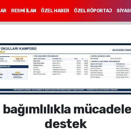
LAR
RESMİ İLAN
ÖZEL HABER
ÖZEL RÖPORTAJ
SİYAS
Mİ
bağımlılıkla mücadele
destek