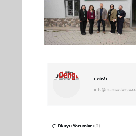
Editör
info@manisadenge.c
Okuyu Yorumları
(0)