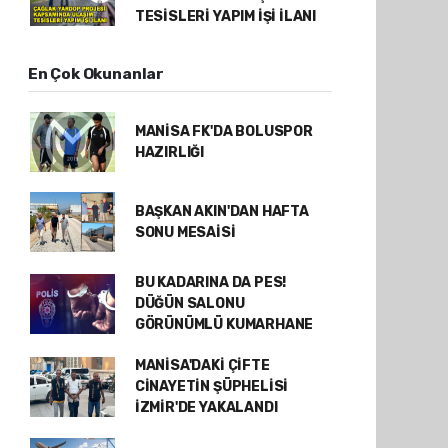
TESİSLERİ YAPIM İŞİ İLANI
En Çok Okunanlar
MANİSA FK'DA BOLUSPOR
HAZIRLIĞI
BAŞKAN AKIN'DAN HAFTA
SONU MESAİSİ
BU KADARINA DA PES!
DÜĞÜN SALONU
GÖRÜNÜMLÜ KUMARHANE
MANİSA'DAKİ ÇİFTE
CİNAYETİN ŞÜPHELİSİ
İZMİR'DE YAKALANDI