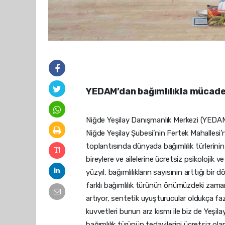
YEDAM’dan bağımlılıkla mücade
Niğde Yeşilay Danışmanlık Merkezi (YEDAM)
Niğde Yeşilay Şubesi’nin Fertek Mahalles
toplantısında dünyada bağımlılık türlerinin
bireylere ve ailelerine ücretsiz psikolojik v
yüzyıl, bağımlılıkların sayısının arttığı bir
farklı bağımlılık türünün önümüzdeki zama
artıyor, sentetik uyuşturucular oldukça fazl
kuvvetleri bunun arz kısmı ile biz de Yeşila
bağımlılık türünün tedavilerini ücretsiz olar