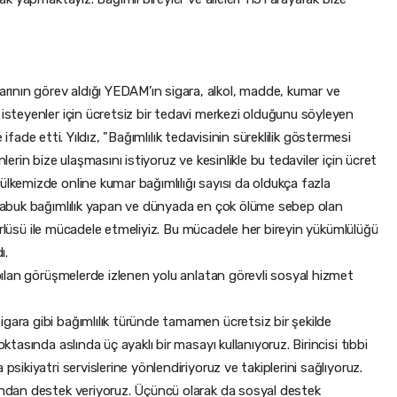
ının görev aldığı YEDAM’ın sigara, alkol, madde, kumar ve
 isteyenler için ücretsiz bir tedavi merkezi olduğunu söyleyen
 de ifade etti. Yıldız, "Bağımlılık tedavisinin süreklilik göstermesi
nlerin bize ulaşmasını istiyoruz ve kesinlikle bu tedaviler için ücret
ülkemizde online kumar bağımlılığı sayısı da oldukça fazla
n çabuk bağımlılık yapan ve dünyada en çok ölüme sebep olan
r türlüsü ile mücadele etmeliyiz. Bu mücadele her bireyin yükümlülüğü
ı.
apılan görüşmelerde izlenen yolu anlatan görevli sosyal hizmet
gara gibi bağımlılık türünde tamamen ücretsiz bir şekilde
oktasında aslında üç ayaklı bir masayı kullanıyoruz. Birincisi tıbbi
psikiyatri servislerine yönlendiriyoruz ve takiplerini sağlıyoruz.
fından destek veriyoruz. Üçüncü olarak da sosyal destek