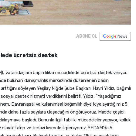
ABONE OL
lede ücretsiz destek
, vatandaşlara bağımlılıkla mücadelede ücretsiz destek veriyor.
i’nde bulunan danışmanlık merkezinde düzenlenen basın
 arttığını söyleyen Yeşilay Niğde Şube Başkanı Hayri Yıldız, bağımlı
e sosyal destek hizmeti verdiklerini belirtti. Yıldız, "Yaşadığımız
 dönem. Davranışsal ve kullanımsal bağımlılık diye ikiye ayırdığımız 5
nda daha fazla sayılara ulaşacağını öngörüyoruz. Madde çeşidi
alaşmaya başladı. Bununla ilgili tabii ki mücadeleler yapıyor, kolluk
y olarak talep ve tedavi kısmı ile ilgileniyoruz. YEDAM’da 5
ak yapmaktayız. Bağımlı bireyler ve aileleri 115’i arayarak bize