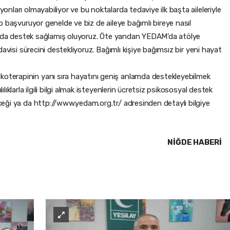
yonları olmayabiliyor ve bu noktalarda tedaviye ilk başta aileleriyle
lip başvuruyor genelde ve biz de aileye bağımlı bireye nasıl
onularda destek sağlamış oluyoruz. Öte yandan YEDAM’da atölye
tedavisi sürecini destekliyoruz. Bağımlı kişiye bağımsız bir yeni hayat
koterapinin yanı sıra hayatını geniş anlamda destekleyebilmek
ılıklarla ilgili bilgi almak isteyenlerin ücretsiz psikososyal destek
leceği ya da http://www.yedam.org.tr/ adresinden detaylı bilgiye
NIĞDE HABERİ