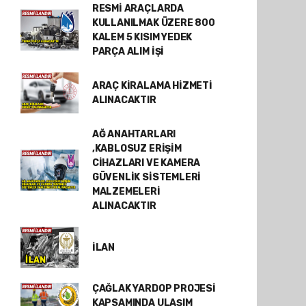
RESMİ ARAÇLARDA
KULLANILMAK ÜZERE 800
KALEM 5 KISIM YEDEK
PARÇA ALIM İŞİ
ARAÇ KİRALAMA HİZMETİ
ALINACAKTIR
AĞ ANAHTARLARI
,KABLOSUZ ERİŞİM
CİHAZLARI VE KAMERA
GÜVENLİK SİSTEMLERİ
MALZEMELERİ
ALINACAKTIR
İLAN
ÇAĞLAK YARDOP PROJESİ
KAPSAMINDA ULAŞIM