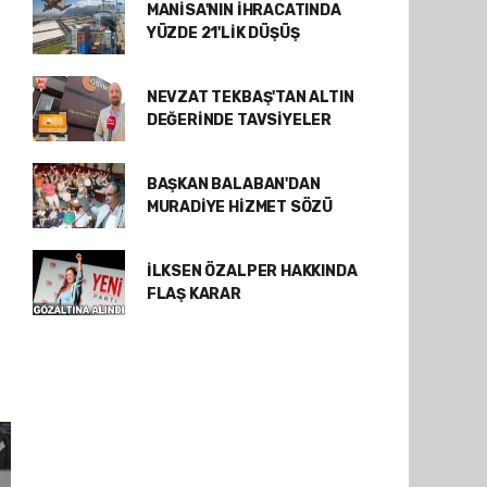
MANİSA'NIN İHRACATINDA
YÜZDE 21'LİK DÜŞÜŞ
NEVZAT TEKBAŞ'TAN ALTIN
DEĞERİNDE TAVSİYELER
BAŞKAN BALABAN'DAN
MURADİYE HİZMET SÖZÜ
İLKSEN ÖZALPER HAKKINDA
FLAŞ KARAR