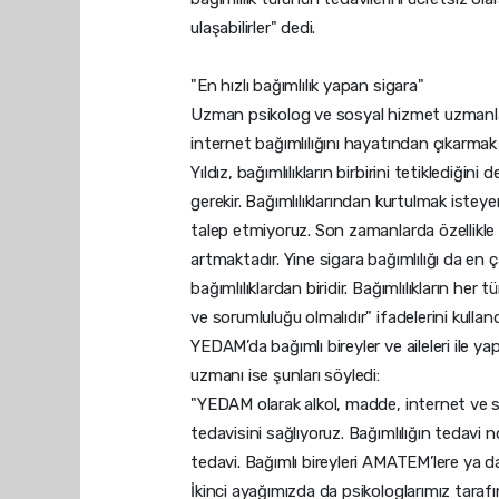
ulaşabilirler" dedi.
"En hızlı bağımlılık yapan sigara"
Uzman psikolog ve sosyal hizmet uzmanlar
internet bağımlılığını hayatından çıkarmak
Yıldız, bağımlılıkların birbirini tetiklediğini
gerekir. Bağımlılıklarından kurtulmak isteye
talep etmiyoruz. Son zamanlarda özellikle 
artmaktadır. Yine sigara bağımlılığı da e
bağımlılıklardan biridir. Bağımlılıkların he
ve sorumluluğu olmalıdır" ifadelerini kulland
YEDAM’da bağımlı bireyler ve aileleri ile y
uzmanı ise şunları söyledi:
"YEDAM olarak alkol, madde, internet ve si
tedavisini sağlıyoruz. Bağımlılığın tedavi n
tedavi. Bağımlı bireyleri AMATEM’lere ya da 
İkinci ayağımızda da psikologlarımız tara