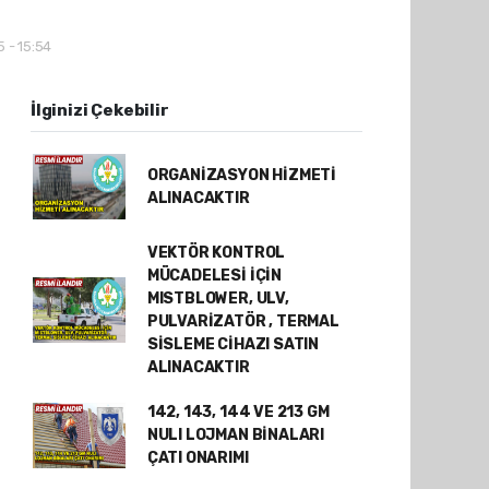
5 - 15:54
İlginizi Çekebilir
ORGANİZASYON HİZMETİ
ALINACAKTIR
VEKTÖR KONTROL
MÜCADELESİ İÇİN
MISTBLOWER, ULV,
PULVARİZATÖR , TERMAL
SİSLEME CİHAZI SATIN
ALINACAKTIR
142, 143, 144 VE 213 GM
NULI LOJMAN BİNALARI
ÇATI ONARIMI