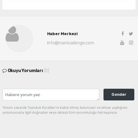
Haber Merkezi
info@manisadenge.com
Okuyu Yorumları
(0)
Gonder
Yorum yazarak Topluluk Kuralları’nı kabul etmiş bulunuyor ve siteye yaptığınız
yorumunuzla ilgili doğrudan veya dolaylı tüm sorumluluğu tek başınıza
üstleniyorsunuz. Yazılan tüm yorumlardan site yönetimi hiçbir şekilde sorumlu
tutulamaz.