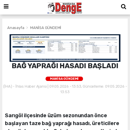
Anasayfa
MANİSA GÜNDEMİ
BAĞ YAPRAĞI HASADI BAŞLADI
MANİSA GÜNDEMİ
(İHA) - İhlas Haber Ajansı | 09.05.2026 - 13:53, Güncelleme: 09.05.2026 -
13:53
Sarıgöl ilçesinde üzüm sezonundan önce
başlayan taze bağ yaprağı hasadı, üreticilere