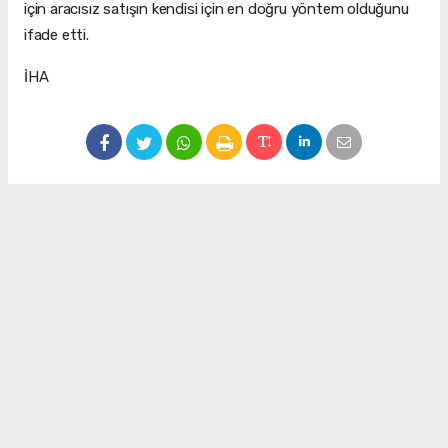
için aracısız satışın kendisi için en doğru yöntem olduğunu
ifade etti.
İHA
#karpuz
#karpuz üreticisi
#çiftçi
Okuyu Yorumları
(0)
Gonder
Yorum yazarak Topluluk Kuralları’nı kabul etmiş bulunuyor ve siteye yaptığınız
yorumunuzla ilgili doğrudan veya dolaylı tüm sorumluluğu tek başınıza
üstleniyorsunuz. Yazılan tüm yorumlardan site yönetimi hiçbir şekilde sorumlu
tutulamaz.