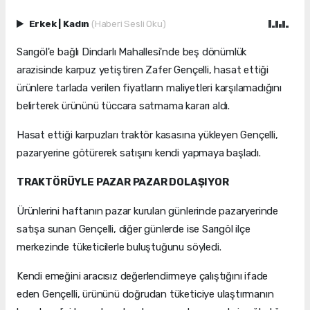
Erkek
|
Kadın
(Haberi Sesli Oku)
Sarıgöl'e bağlı Dindarlı Mahallesi'nde beş dönümlük
arazisinde karpuz yetiştiren Zafer Gençelli, hasat ettiği
ürünlere tarlada verilen fiyatların maliyetleri karşılamadığını
belirterek ürününü tüccara satmama kararı aldı.
Hasat ettiği karpuzları traktör kasasına yükleyen Gençelli,
pazaryerine götürerek satışını kendi yapmaya başladı.
TRAKTÖRÜYLE PAZAR PAZAR DOLAŞIYOR
Ürünlerini haftanın pazar kurulan günlerinde pazaryerinde
satışa sunan Gençelli, diğer günlerde ise Sarıgöl ilçe
merkezinde tüketicilerle buluştuğunu söyledi.
Kendi emeğini aracısız değerlendirmeye çalıştığını ifade
eden Gençelli, ürününü doğrudan tüketiciye ulaştırmanın