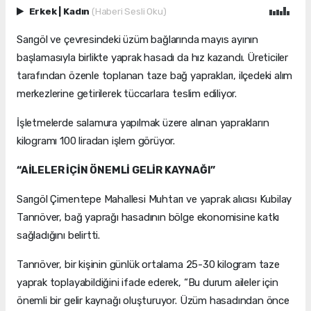
Erkek
|
Kadın
(Haberi Sesli Oku)
Sarıgöl ve çevresindeki üzüm bağlarında mayıs ayının
başlamasıyla birlikte yaprak hasadı da hız kazandı. Üreticiler
tarafından özenle toplanan taze bağ yaprakları, ilçedeki alım
merkezlerine getirilerek tüccarlara teslim ediliyor.
İşletmelerde salamura yapılmak üzere alınan yaprakların
kilogramı 100 liradan işlem görüyor.
“AİLELER İÇİN ÖNEMLİ GELİR KAYNAĞI”
Sarıgöl Çimentepe Mahallesi Muhtarı ve yaprak alıcısı Kubilay
Tanrıöver, bağ yaprağı hasadının bölge ekonomisine katkı
sağladığını belirtti.
Tanrıöver, bir kişinin günlük ortalama 25-30 kilogram taze
yaprak toplayabildiğini ifade ederek, “Bu durum aileler için
önemli bir gelir kaynağı oluşturuyor. Üzüm hasadından önce