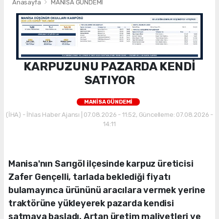
Anasayfa
MANİSA GÜNDEMİ
KARPUZUNU PAZARDA KENDİ
SATIYOR
MANİSA GÜNDEMİ
(İHA) - İhlas Haber Ajansı | 07.08.2026 - 11:52, Güncelleme: 07.08.2026 -
14:11
Manisa'nın Sarıgöl ilçesinde karpuz üreticisi
Zafer Gençelli, tarlada beklediği fiyatı
bulamayınca ürününü aracılara vermek yerine
traktörüne yükleyerek pazarda kendisi
satmaya başladı. Artan üretim maliyetleri ve