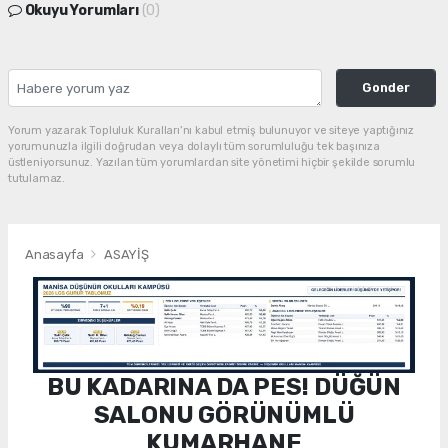
Okuyu Yorumları
(0)
Gonder
Yorum yazarak Topluluk Kuralları’nı kabul etmiş bulunuyor ve siteye yaptığınız
yorumunuzla ilgili doğrudan veya dolaylı tüm sorumluluğu tek başınıza
üstleniyorsunuz. Yazılan tüm yorumlardan site yönetimi hiçbir şekilde sorumlu
tutulamaz.
Anasayfa
ASAYİŞ
BU KADARINA DA PES! DÜĞÜN
SALONU GÖRÜNÜMLÜ
KUMARHANE