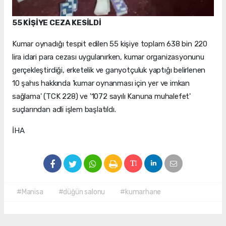
55 KİŞİYE CEZA KESİLDİ
Kumar oynadığı tespit edilen 55 kişiye toplam 638 bin 220
lira idari para cezası uygulanırken, kumar organizasyonunu
gerçekleştirdiği, erketelik ve ganyotçuluk yaptığı belirlenen
10 şahıs hakkında 'kumar oynanması için yer ve imkan
sağlama' (TCK 228) ve '1072 sayılı Kanuna muhalefet'
suçlarından adli işlem başlatıldı.
İHA
#Manisa
#düğün salonu
#kumarhane