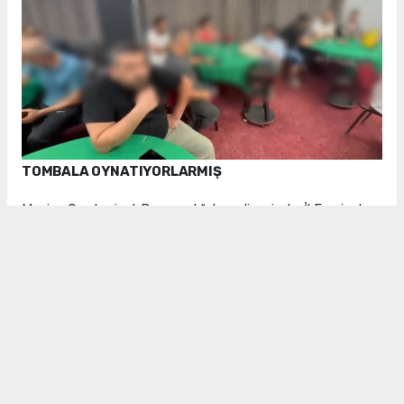
TOMBALA OYNATIYORLARMIŞ
Manisa Cumhuriyet Başsavcılığı koordinesinde, İl Emniyet
Müdürlüğü Asayiş Şube Müdürlüğü ekiplerince yürütülen
çalışmalar kapsamında, Yunusemre ilçesinde bulunan düğün
salonu ruhsatlı bir işletmenin kumarhane olarak kullanıldığı ve
tombala oynatıldığı tespit edildi. Ekipler tarafından 1
Ağustos 2026 tarihinde iş yerinde gerçekleştirilen
kontrolde, 55 şahsın kumar oynadığı belirlendi. Yapılan
detaylı aramalarda ise kumar oynanan bölümden gizli bir
bölmeyle ayrılmış özel bir oda ortaya çıkarıldı.