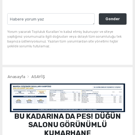
Gonder
Yorum yazarak Topluluk Kuralları’nı kabul etmiş bulunuyor ve siteye
yaptığınız yorumunuzla ilgili doğrudan veya dolaylı tüm sorumluluğu tek
başınıza üstleniyorsunuz. Yazılan tüm yorumlardan site yönetimi hiçbir
şekilde sorumlu tutulamaz.
Anasayfa
ASAYİŞ
BU KADARINA DA PES! DÜĞÜN
SALONU GÖRÜNÜMLÜ
KUMARHANE