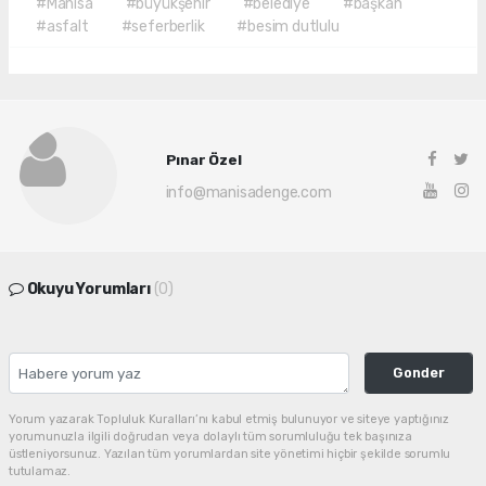
#Manisa
#büyükşehir
#belediye
#başkan
#asfalt
#seferberlik
#besim dutlulu
Pınar Özel
info@manisadenge.com
Okuyu Yorumları
(0)
Gonder
Yorum yazarak Topluluk Kuralları’nı kabul etmiş bulunuyor ve siteye yaptığınız
yorumunuzla ilgili doğrudan veya dolaylı tüm sorumluluğu tek başınıza
üstleniyorsunuz. Yazılan tüm yorumlardan site yönetimi hiçbir şekilde sorumlu
tutulamaz.