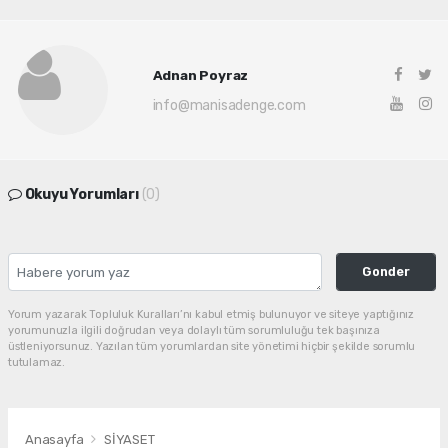
Adnan Poyraz
info@manisadenge.com
Okuyu Yorumları
(0)
Gonder
Yorum yazarak Topluluk Kuralları’nı kabul etmiş bulunuyor ve siteye yaptığınız
yorumunuzla ilgili doğrudan veya dolaylı tüm sorumluluğu tek başınıza
üstleniyorsunuz. Yazılan tüm yorumlardan site yönetimi hiçbir şekilde sorumlu
tutulamaz.
Anasayfa
SİYASET