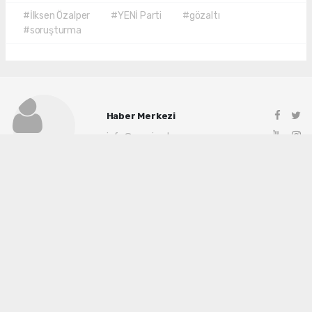
#İlksen Özalper
#YENİ Parti
#gözaltı
#soruşturma
Haber Merkezi
info@manisadenge.com
Okuyu Yorumları
(0)
Gonder
Yorum yazarak Topluluk Kuralları’nı kabul etmiş bulunuyor ve siteye yaptığınız
yorumunuzla ilgili doğrudan veya dolaylı tüm sorumluluğu tek başınıza
üstleniyorsunuz. Yazılan tüm yorumlardan site yönetimi hiçbir şekilde sorumlu