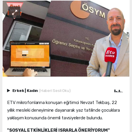
Erkek
|
Kadın
(Haberi Sesli Oku)
ETV mikrofonlarına konuşan eğitimci Nevzat Tekbaş, 22
yıllık mesleki deneyimine dayanarak yaz tatilinde çocuklara
yaklaşım konusunda önemli tavsiyelerde bulundu.
"SOSYAL ETKİNLİKLERİ ISRARLA ÖNERİYORUM"