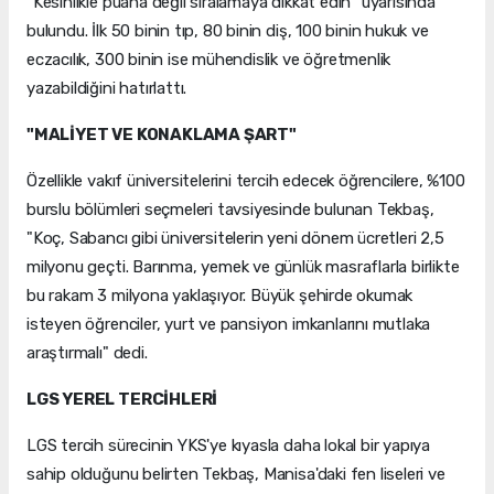
"Kesinlikle puana değil sıralamaya dikkat edin" uyarısında
bulundu. İlk 50 binin tıp, 80 binin diş, 100 binin hukuk ve
eczacılık, 300 binin ise mühendislik ve öğretmenlik
yazabildiğini hatırlattı.
"MALİYET VE KONAKLAMA ŞART"
Özellikle vakıf üniversitelerini tercih edecek öğrencilere, %100
burslu bölümleri seçmeleri tavsiyesinde bulunan Tekbaş,
"Koç, Sabancı gibi üniversitelerin yeni dönem ücretleri 2,5
milyonu geçti. Barınma, yemek ve günlük masraflarla birlikte
bu rakam 3 milyona yaklaşıyor. Büyük şehirde okumak
isteyen öğrenciler, yurt ve pansiyon imkanlarını mutlaka
araştırmalı" dedi.
LGS YEREL TERCİHLERİ
LGS tercih sürecinin YKS'ye kıyasla daha lokal bir yapıya
sahip olduğunu belirten Tekbaş, Manisa'daki fen liseleri ve