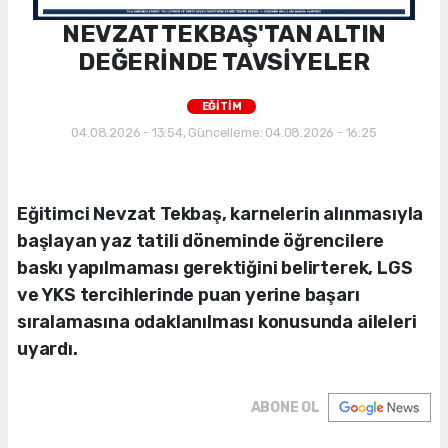
NEVZAT TEKBAŞ'TAN ALTIN
DEĞERİNDE TAVSİYELER
EĞİTİM
04.08.2026 - 13:54, Güncelleme: 04.08.2026 - 16:25
Eğitimci Nevzat Tekbaş, karnelerin alınmasıyla
başlayan yaz tatili döneminde öğrencilere
baskı yapılmaması gerektiğini belirterek, LGS
ve YKS tercihlerinde puan yerine başarı
sıralamasına odaklanılması konusunda aileleri
uyardı.
ABONE OL