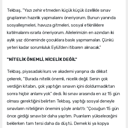
Tekbaş, "Yazı zehir etmeden küçük küçük özellikle sınav
gruplarının hazırlık yapmalarını öneriyorum. Bunun yanında
sosyalleşmeleri, havuza gitmeleri, sosyal etkinliklere
katılmalarını ısrarla öneriyorum. Ailelerimizin en azından iki
aylık yaz döneminde çocuklara baskı yapmamaları. Çünkü
yeteri kadar sorumluluk Eylül'den itibaren alınacak."
"NİTELİK ÖNEMLİ, NİCELİK DEĞİL"
Tekbaş, piyasadaki kurs ve akademi yarışına da dikkat
çekerek, "Burada nitelik önemli, nicelik değil. Senin çok
verdiğin kitabın, çok yaptığın sınavın içini doldurmadıktan
sonra hiçbir anlamı yok" dedi. İki sınav arasında en az 15 gün
olması gerektiğini belirten Tekbaş, yaptığı sosyal deneyle
sınavların niteliğinin önemini şöyle anlattı: "Çocuğun 15 gün
önce girdiği sınavı bir daha yaptım. Puanların yükseleceğini
beklerken tam tersi daha da düştü. Demek ki ya kopya