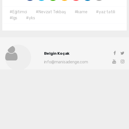
#Eğitimci
#Nevzat Tekbaş
#karne
#yaz tatili
#lgs
#yks
Belgin Koçak
info@manisadenge.com
Okuyu Yorumları
(0)
Gonder
Yorum yazarak Topluluk Kuralları’nı kabul etmiş bulunuyor ve siteye yaptığınız
yorumunuzla ilgili doğrudan veya dolaylı tüm sorumluluğu tek başınıza