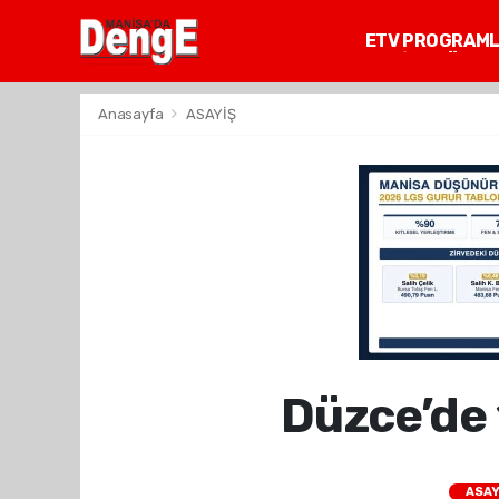
ETV PROGRAM
MANİSA GÜNDE
Anasayfa
ASAYİŞ
Düzce’de 
ASAY