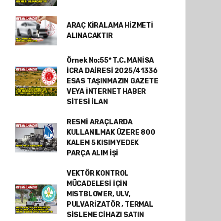
ARAÇ KİRALAMA HİZMETİ
ALINACAKTIR
Örnek No:55* T.C. MANİSA
İCRA DAİRESİ 2025/41336
ESAS TAŞINMAZIN GAZETE
VEYA İNTERNET HABER
SİTESİ İLAN
RESMİ ARAÇLARDA
KULLANILMAK ÜZERE 800
KALEM 5 KISIM YEDEK
PARÇA ALIM İŞİ
VEKTÖR KONTROL
MÜCADELESİ İÇİN
MISTBLOWER, ULV,
PULVARİZATÖR , TERMAL
SİSLEME CİHAZI SATIN