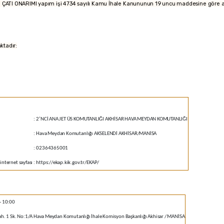
ATI ONARIMI yapım işi 4734 sayılı Kamu İhale Kanununun 19 uncu maddesine göre açık i
aktadır:
:
2’NCİ ANA JET ÜS KOMUTANLIĞI AKHİSAR HAVA MEYDAN KOMUTANLIĞI
:
Hava Meydan Komutanlığı AKSELENDİ AKHİSAR/MANİSA
:
02364365001
internet sayfası
:
https://ekap.kik.gov.tr/EKAP/
- 10:00
h. 1 Sk. No:1/A Hava Meydan Komutanlığı İhale Komisyon Başkanlığı Akhisar / MANİSA