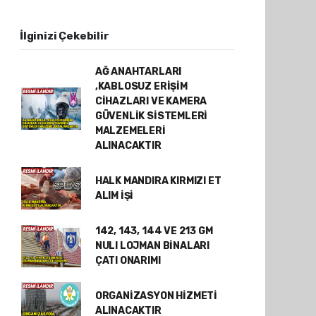
İlginizi Çekebilir
AĞ ANAHTARLARI
,KABLOSUZ ERİŞİM
CİHAZLARI VE KAMERA
GÜVENLİK SİSTEMLERİ
MALZEMELERİ
ALINACAKTIR
HALK MANDIRA KIRMIZI ET
ALIM İŞİ
142, 143, 144 VE 213 GM
NULI LOJMAN BİNALARI
ÇATI ONARIMI
ORGANİZASYON HİZMETİ
ALINACAKTIR