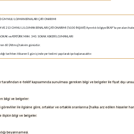
13 GM NULI LOJMAN BİNALARI ÇATI ONARIMI
 VE 213 GM NU.LI LOJMAN BİNALARI ÇATI ONARIMI (%100 İNŞAAT) Ayrıntılı bilgiye EKAP’ta yer alan ihale 
SOKAK ve ATATÜRK MAH. 340. SOKAK ASKERİ LOJMANLARI
aren 60 (Altmış) takvim günüdür.
ğı tarihten itibaren 5 gün içinde yer teslimi yapılarak işe başlanacaktır.
kliler tarafından e-teklif kapsamında sunulması gereken bilgi ve belgeler ile fiyat dışı unsu
n bilgi ve belgeler:
i görevliler ile ilgisine göre, ortaklar ve ortaklık oranlarına (halka arz edilen hisseler ha
ilişkin bilgi ve belgeler.
taklığı beyannamesi.