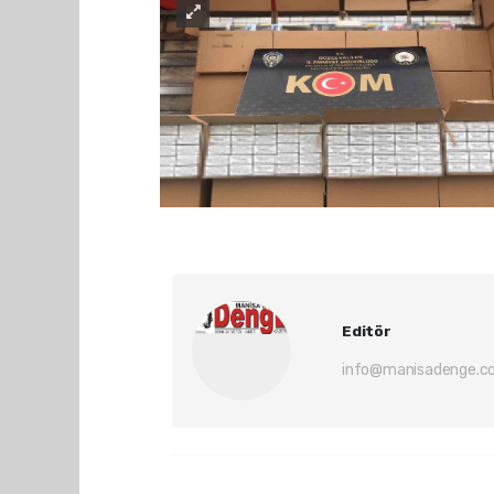
Editör
info@manisadenge.c