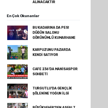
ALINACAKTIR
En Çok Okunanlar
BU KADARINA DA PES!
DÜĞÜN SALONU
GÖRÜNÜMLÜ KUMARHANE
KARPUZUNU PAZARDA
KENDİ SATIYOR
CAFE 236'DA MANİSASPOR
SOHBETİ
TURGUTLU'DA GENÇLİK
ŞÖLENİNE YOĞUN İLGİ
BÜYÜKŞEHİR'DEN ASFALT