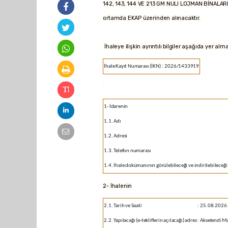
142, 143, 144 VE 213 GM NULI LOJMAN BİNALARI Ç
ortamda EKAP üzerinden alınacaktır.
İhaleye ilişkin ayrıntılı bilgiler aşağıda yer alm
İhale Kayıt Numarası (İKN)
:
2026/1433919
1- İdarenin
1.1. Adı
1.2. Adresi
1.3. Telefon numarası
1.4. İhale dokümanının görülebileceği ve indirilebileceği 
2- İhalenin
2.1. Tarih ve Saati
:
25.08.2026 
2.2. Yapılacağı (e-tekliflerin açılacağı) adres
:
Akselendi Ma