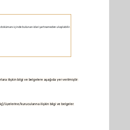
dokümanı içinde bulunan idari şartnameden ulaşılabilir.
rlara ilişkin bilgi ve belgelere aşağıda yer verilmiştir:
riç)/üyelerine/kurucularına ilişkin bilgi ve belgeler.