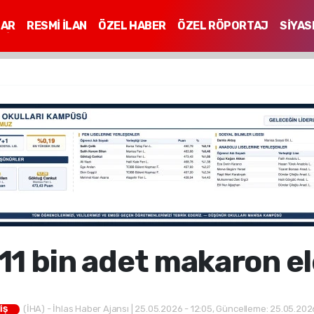
LAR
RESMİ İLAN
ÖZEL HABER
ÖZEL RÖPORTAJ
SİYAS
Mİ
11 bin adet makaron ele
(İHA) - İhlas Haber Ajansı | 25.05.2026 - 12:05, Güncelleme: 25.05.2026
İŞ