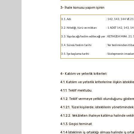
3- İhale konusu yapım işinin
3.1. Adı
:
142, 143, 144 VE 2
3.2. Niteliği, türü ve miktarı
:
1 ADET 142, 143, 144
3.3. Yapılacağı/teslim edileceği yer
:
KETHÜDA MAH. 21. 
3.4. Süresi/teslim tarihi
:
Yer tesliminden itib
3.5. İşe başlama tarihi
:
Sözleşmenin imzalandı
4- Katılım ve yeterlik kriterleri:
4.1. Katılım ve yeterlik kriterlerine ilişkin iste
4.1.1. Teklif mektubu.
4.1.2. Teklif vermeye yetkili olunduğunu göstere
4.1.2.1. Tüzel kişilerde; isteklilerin yönetimindek
4.1.2.2. Vekâleten ihaleye katılma halinde vekile 
4.1.3. Geçici teminat.
4.1.4 İsteklinin iş ortaklığı olması halinde iş or