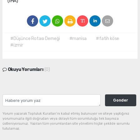
(İHA)
#Düşünce Rotası Derneği
#manisa
#fatih köse
#izmir
Okuyu Yorumları
(0)
Gonder
Yorum yazarak Topluluk Kuralları’nı kabul etmiş bulunuyor ve siteye yaptığınız
yorumunuzla ilgili doğrudan veya dolaylı tüm sorumluluğu tek başınıza
üstleniyorsunuz. Yazılan tüm yorumlardan site yönetimi hiçbir şekilde sorumlu
tutulamaz.