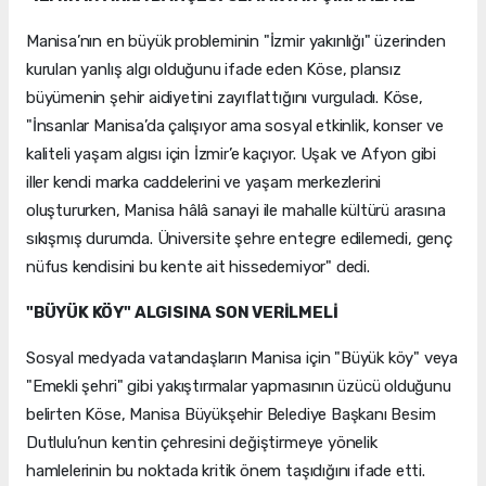
Manisa’nın en büyük probleminin "İzmir yakınlığı" üzerinden
kurulan yanlış algı olduğunu ifade eden Köse, plansız
büyümenin şehir aidiyetini zayıflattığını vurguladı. Köse,
"İnsanlar Manisa’da çalışıyor ama sosyal etkinlik, konser ve
kaliteli yaşam algısı için İzmir’e kaçıyor. Uşak ve Afyon gibi
iller kendi marka caddelerini ve yaşam merkezlerini
oluştururken, Manisa hâlâ sanayi ile mahalle kültürü arasına
sıkışmış durumda. Üniversite şehre entegre edilemedi, genç
nüfus kendisini bu kente ait hissedemiyor" dedi.
"BÜYÜK KÖY" ALGISINA SON VERİLMELİ
Sosyal medyada vatandaşların Manisa için "Büyük köy" veya
"Emekli şehri" gibi yakıştırmalar yapmasının üzücü olduğunu
belirten Köse, Manisa Büyükşehir Belediye Başkanı Besim
Dutlulu’nun kentin çehresini değiştirmeye yönelik
hamlelerinin bu noktada kritik önem taşıdığını ifade etti.