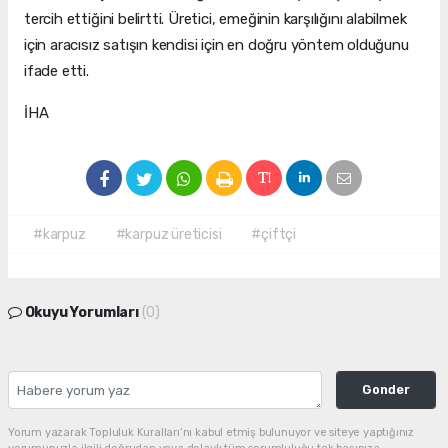
tercih ettiğini belirtti. Üretici, emeğinin karşılığını alabilmek
için aracısız satışın kendisi için en doğru yöntem olduğunu
ifade etti.
İHA
#karpuz
#karpuz üreticisi
#çiftçi
Okuyu Yorumları
(0)
Gonder
Yorum yazarak Topluluk Kuralları’nı kabul etmiş bulunuyor ve siteye yaptığınız