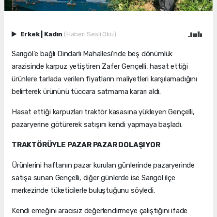
Erkek
|
Kadın
(Haberi Sesli Oku)
Sarıgöl'e bağlı Dindarlı Mahallesi'nde beş dönümlük
arazisinde karpuz yetiştiren Zafer Gençelli, hasat ettiği
ürünlere tarlada verilen fiyatların maliyetleri karşılamadığını
belirterek ürününü tüccara satmama kararı aldı.
Hasat ettiği karpuzları traktör kasasına yükleyen Gençelli,
pazaryerine götürerek satışını kendi yapmaya başladı.
TRAKTÖRÜYLE PAZAR PAZAR DOLAŞIYOR
Ürünlerini haftanın pazar kurulan günlerinde pazaryerinde
satışa sunan Gençelli, diğer günlerde ise Sarıgöl ilçe
merkezinde tüketicilerle buluştuğunu söyledi.
Kendi emeğini aracısız değerlendirmeye çalıştığını ifade