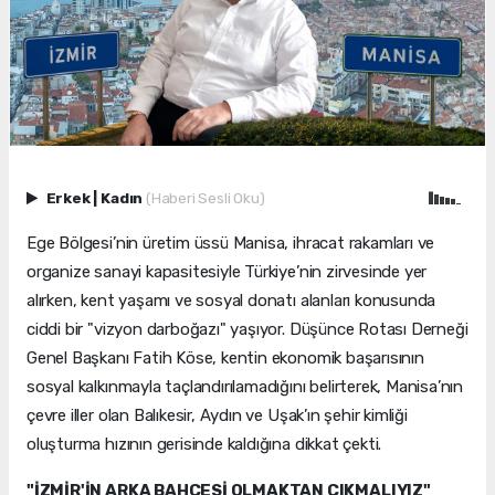
Erkek
|
Kadın
(Haberi Sesli Oku)
Ege Bölgesi’nin üretim üssü Manisa, ihracat rakamları ve
organize sanayi kapasitesiyle Türkiye’nin zirvesinde yer
alırken, kent yaşamı ve sosyal donatı alanları konusunda
ciddi bir "vizyon darboğazı" yaşıyor. Düşünce Rotası Derneği
Genel Başkanı Fatih Köse, kentin ekonomik başarısının
sosyal kalkınmayla taçlandırılamadığını belirterek, Manisa’nın
çevre iller olan Balıkesir, Aydın ve Uşak’ın şehir kimliği
oluşturma hızının gerisinde kaldığına dikkat çekti.
"İZMİR'İN ARKA BAHÇESİ OLMAKTAN ÇIKMALIYIZ"