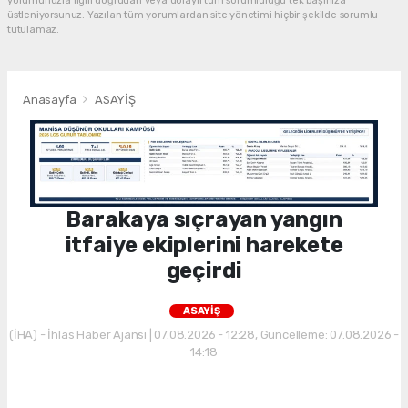
yorumunuzla ilgili doğrudan veya dolaylı tüm sorumluluğu tek başınıza
üstleniyorsunuz. Yazılan tüm yorumlardan site yönetimi hiçbir şekilde sorumlu
tutulamaz.
Anasayfa
ASAYİŞ
Barakaya sıçrayan yangın
itfaiye ekiplerini harekete
geçirdi
ASAYİŞ
(İHA) - İhlas Haber Ajansı | 07.08.2026 - 12:28, Güncelleme: 07.08.2026 -
14:18