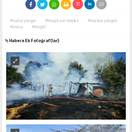
#bursa yangın
#inegöl son dakika
#baraka yangını
#bursa
#inegöl
Habere Ek Fotoğraf(lar)