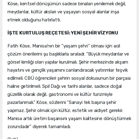
Köse, kentsel dönüşümün sadece binaları yenilemek değil,
meydanlar, kültür aksları ve yaşayan sosyal alanlar inşa
etmek olduğunu hatırlattı.
İŞTE KURTULUŞ REÇETESİ: YENİ ŞEHİR VİZYONU
Fatih Köse, Manisa’nın bir "yaşam şehri" olması için acil
çözüm önerilerini şu başlıklarla sıraladı: “Büyük meydanlar ve
görsel kimliği olan yapılar kurulmalı. Şehir merkezinde akşam
hayatını ve gençlik yaşamını canlandıracak yatırımlar teşvik
edilmeli. CBÜ öğrencileri şehrin sosyal dokusunun bir parçası
haline getirilmeli. Spil Dağı ve tarihi alanlar, sadece doğal
güzellik olarak değil, gastronomi ve kültür turizmiyle
pazarlanmalı.” Köse, sözlerini "Sanayi tek başına şehir
yapmaz. Şehir olmak için kültür, estetik ve aidiyet gerekir.
Manisa artık üretim başarısını yaşam kalitesine dönüştürmek
zorundadır" diyerek tamamladı.