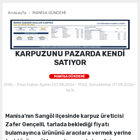
Anasayfa
MANİSA GÜNDEMİ
KARPUZUNU PAZARDA KENDİ
SATIYOR
MANİSA GÜNDEMİ
(İHA) - İhlas Haber Ajansı | 07.08.2026 - 11:52, Güncelleme: 07.08.2026 -
14:11
Manisa'nın Sarıgöl ilçesinde karpuz üreticisi
Zafer Gençelli, tarlada beklediği fiyatı
bulamayınca ürününü aracılara vermek yerine