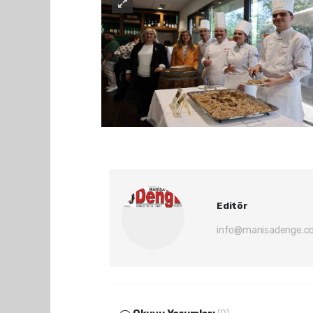
Editör
info@manisadenge.c