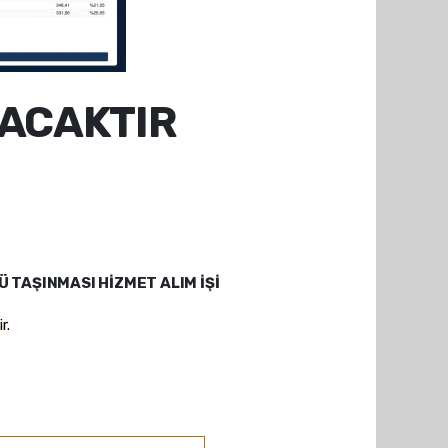
NACAKTIR
Ü TAŞINMASI HİZMET ALIM İŞİ
r.