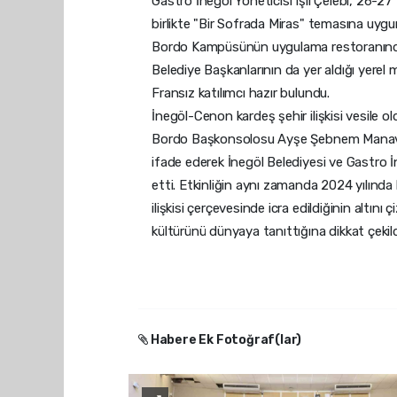
Gastro İnegöl Yöneticisi Işıl Çelebi, 26-27
birlikte "Bir Sofrada Miras" temasına uygu
Bordo Kampüsünün uygulama restoranında da
Belediye Başkanlarının da yer aldığı yerel
Fransız katılımcı hazır bulundu.
İnegöl-Cenon kardeş şehir ilişkisi vesile ol
Bordo Başkonsolosu Ayşe Şebnem Manav,
ifade ederek İnegöl Belediyesi ve Gastro İn
etti. Etkinliğin aynı zamanda 2024 yılında
ilişkisi çerçevesinde icra edildiğinin altını 
kültürünü dünyaya tanıttığına dikkat çekild
Habere Ek Fotoğraf(lar)