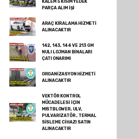
KALEM 5 KISIM YEDEK
PARÇA ALIM İŞİ
ARAÇ KİRALAMA HİZMETİ
ALINACAKTIR
142, 143, 144 VE 213 GM
NULI LOJMAN BİNALARI
ÇATI ONARIMI
ORGANİZASYON HİZMETİ
ALINACAKTIR
VEKTÖR KONTROL
MÜCADELESİ İÇİN
MISTBLOWER, ULV,
PULVARİZATÖR , TERMAL
SİSLEME CİHAZI SATIN
ALINACAKTIR