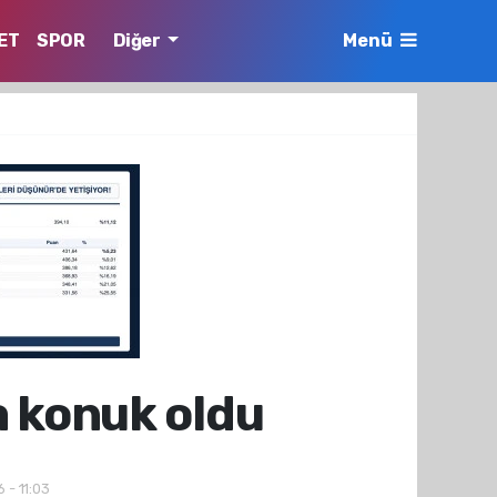
ET
SPOR
Diğer
Menü
a konuk oldu
 - 11:03