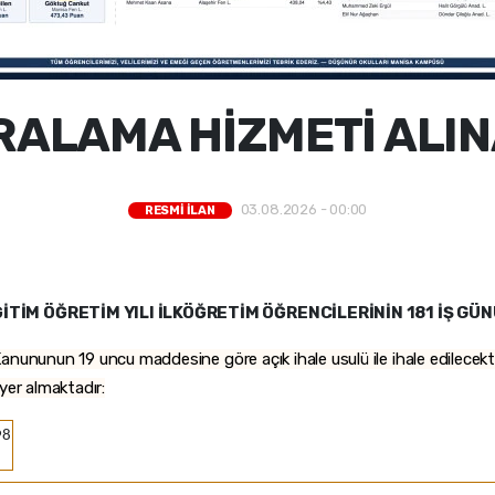
RALAMA HİZMETİ ALI
03.08.2026 - 00:00
RESMİ İLAN
İTİM ÖĞRETİM YILI İLKÖĞRETİM ÖĞRENCİLERİNİN 181 İŞ GÜN
anununun 19 uncu maddesine göre açık ihale usulü ile ihale edilecekti
a yer almaktadır:
98