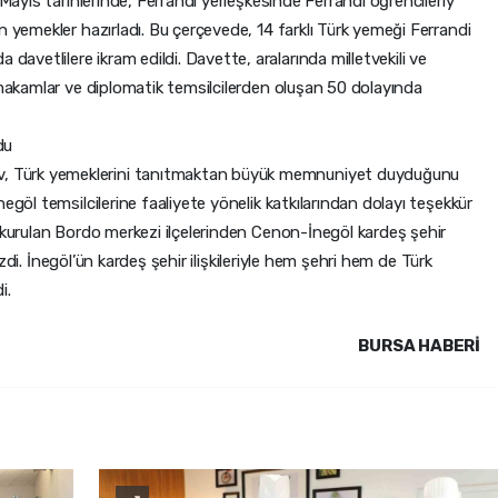
 Mayıs tarihlerinde, Ferrandi yerleşkesinde Ferrandi öğrencileriy
n yemekler hazırladı. Bu çerçevede, 14 farklı Türk yemeği Ferrandi
vetlilere ikram edildi. Davette, aralarında milletvekili ve
 makamlar ve diplomatik temsilcilerden oluşan 50 dolayında
du
 Türk yemeklerini tanıtmaktan büyük memnuniyet duyduğunu
egöl temsilcilerine faaliyete yönelik katkılarından dolayı teşekkür
 kurulan Bordo merkezi ilçelerinden Cenon-İnegöl kardeş şehir
çizdi. İnegöl’ün kardeş şehir ilişkileriyle hem şehri hem de Türk
i.
BURSA HABERİ