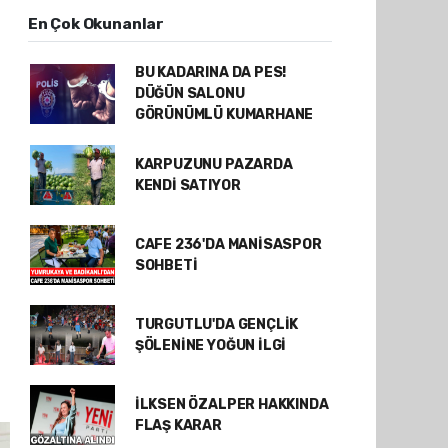
En Çok Okunanlar
BU KADARINA DA PES!
DÜĞÜN SALONU
GÖRÜNÜMLÜ KUMARHANE
KARPUZUNU PAZARDA
KENDİ SATIYOR
CAFE 236'DA MANİSASPOR
SOHBETİ
TURGUTLU'DA GENÇLİK
ŞÖLENİNE YOĞUN İLGİ
İLKSEN ÖZALPER HAKKINDA
FLAŞ KARAR