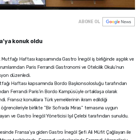
ABONE OL
a’ya konuk oldu
utfağı Haftası kapsamında Gastro İnegöl iş birliğinde aşçılık ve
urumlarından Paris Ferrandi Gastronomi ve Otelcilik Okulu’nun
syon düzenledi.
Mutfağı Haftası kapsamında Bordo Başkonsolosluğu tarafından
ından Ferrandi Paris’in Bordo Kampüsüyle ortaklaşa olarak
ndi. Fransız konuklara Türk yemeklerinin ikram edildiği
öğrencileriyle birlikte "Bir Sofrada Miras" temasına uygun
layan ve Gastro İnegöl Yöneticisi Işıl Çelebi tarafından sunuldu.
inde Fransa’ya giden Gastro İnegöl Şefi Ali Müfit Çağlayan ile