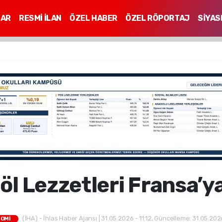
LAR
RESMİ İLAN
ÖZEL HABER
ÖZEL RÖPORTAJ
SİYAS
Mİ
öl Lezzetleri Fransa’y
(İHA) - İhlas Haber Ajansı | 31.05.2026 - 11:12, Güncelleme: 31.05.2026
OMİ