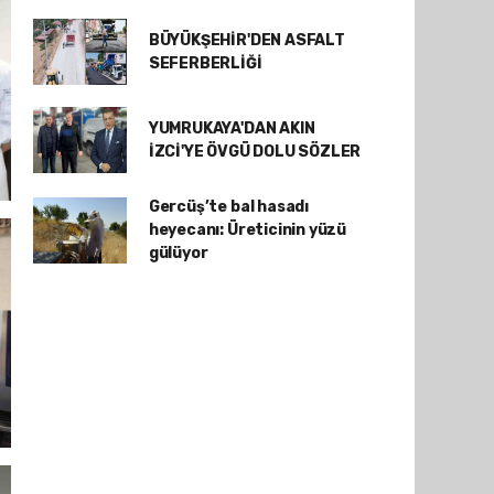
BÜYÜKŞEHİR'DEN ASFALT
SEFERBERLİĞİ
YUMRUKAYA'DAN AKIN
İZCİ'YE ÖVGÜ DOLU SÖZLER
Gercüş’te bal hasadı
heyecanı: Üreticinin yüzü
gülüyor