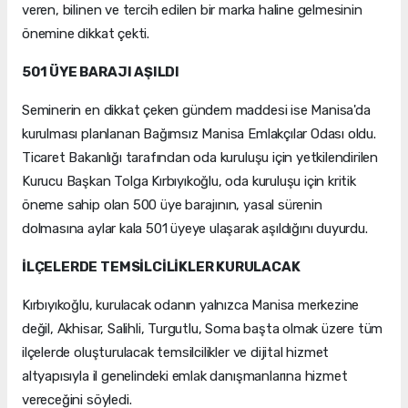
veren, bilinen ve tercih edilen bir marka haline gelmesinin
önemine dikkat çekti.
501 ÜYE BARAJI AŞILDI
Seminerin en dikkat çeken gündem maddesi ise Manisa'da
kurulması planlanan Bağımsız Manisa Emlakçılar Odası oldu.
Ticaret Bakanlığı tarafından oda kuruluşu için yetkilendirilen
Kurucu Başkan Tolga Kırbıyıkoğlu, oda kuruluşu için kritik
öneme sahip olan 500 üye barajının, yasal sürenin
dolmasına aylar kala 501 üyeye ulaşarak aşıldığını duyurdu.
İLÇELERDE TEMSİLCİLİKLER KURULACAK
Kırbıyıkoğlu, kurulacak odanın yalnızca Manisa merkezine
değil, Akhisar, Salihli, Turgutlu, Soma başta olmak üzere tüm
ilçelerde oluşturulacak temsilcilikler ve dijital hizmet
altyapısıyla il genelindeki emlak danışmanlarına hizmet
vereceğini söyledi.