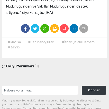
Büyükşehir Belediyesi'nden, ilçe belediyelerinden, Kültür
Müdürlüğü'nden ve Vakıflar Müdürlüğü'nden destek
istiyoruz" diye konuştu. (İHA)
#Manisa
#Saruhanoğulları
#İshak Çelebi Hamamı
#tahrip
Okuyu Yorumları
(0)
Gonder
Yorum yazarak Topluluk Kuralları’nı kabul etmiş bulunuyor ve siteye yaptığınız
yorumunuzla ilgili doğrudan veya dolaylı tüm sorumluluğu tek başınıza
üstleniyorsunuz. Yazılan tüm yorumlardan site yönetimi hiçbir şekilde sorumlu