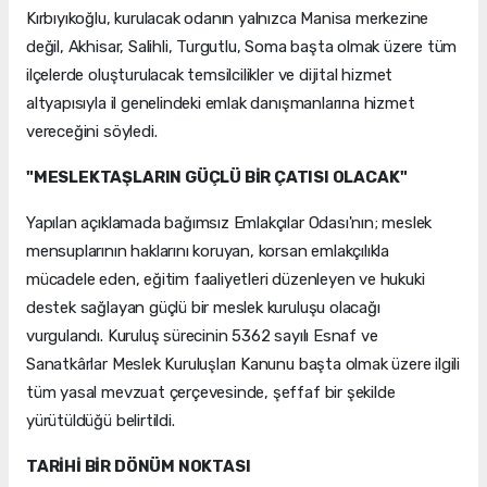
Kırbıyıkoğlu, kurulacak odanın yalnızca Manisa merkezine
değil, Akhisar, Salihli, Turgutlu, Soma başta olmak üzere tüm
ilçelerde oluşturulacak temsilcilikler ve dijital hizmet
altyapısıyla il genelindeki emlak danışmanlarına hizmet
vereceğini söyledi.
"MESLEKTAŞLARIN GÜÇLÜ BİR ÇATISI OLACAK"
Yapılan açıklamada bağımsız Emlakçılar Odası'nın; meslek
mensuplarının haklarını koruyan, korsan emlakçılıkla
mücadele eden, eğitim faaliyetleri düzenleyen ve hukuki
destek sağlayan güçlü bir meslek kuruluşu olacağı
vurgulandı. Kuruluş sürecinin 5362 sayılı Esnaf ve
Sanatkârlar Meslek Kuruluşları Kanunu başta olmak üzere ilgili
tüm yasal mevzuat çerçevesinde, şeffaf bir şekilde
yürütüldüğü belirtildi.
TARİHİ BİR DÖNÜM NOKTASI