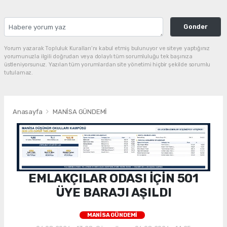
Gonder
Yorum yazarak Topluluk Kuralları’nı kabul etmiş bulunuyor ve siteye yaptığınız
yorumunuzla ilgili doğrudan veya dolaylı tüm sorumluluğu tek başınıza
üstleniyorsunuz. Yazılan tüm yorumlardan site yönetimi hiçbir şekilde sorumlu
tutulamaz.
Anasayfa
MANİSA GÜNDEMİ
EMLAKÇILAR ODASI İÇİN 501
ÜYE BARAJI AŞILDI
MANİSA GÜNDEMİ