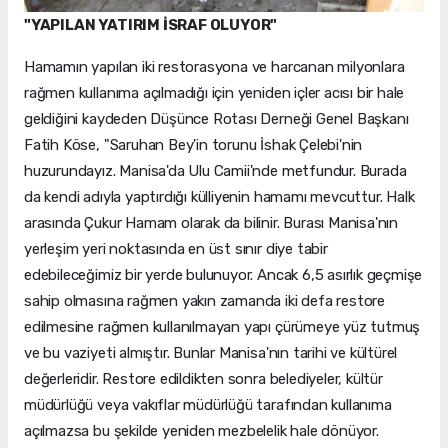
"YAPILAN YATIRIM İSRAF OLUYOR"
Hamamın yapılan iki restorasyona ve harcanan milyonlara
rağmen kullanıma açılmadığı için yeniden içler acısı bir hale
geldiğini kaydeden Düşünce Rotası Derneği Genel Başkanı
Fatih Köse, "Saruhan Bey'in torunu İshak Çelebi'nin
huzurundayız. Manisa'da Ulu Camii'nde metfundur. Burada
da kendi adıyla yaptırdığı külliyenin hamamı mevcuttur. Halk
arasında Çukur Hamam olarak da bilinir. Burası Manisa'nın
yerleşim yeri noktasında en üst sınır diye tabir
edebileceğimiz bir yerde bulunuyor. Ancak 6,5 asırlık geçmişe
sahip olmasına rağmen yakın zamanda iki defa restore
edilmesine rağmen kullanılmayan yapı çürümeye yüz tutmuş
ve bu vaziyeti almıştır. Bunlar Manisa'nın tarihi ve kültürel
değerleridir. Restore edildikten sonra belediyeler, kültür
müdürlüğü veya vakıflar müdürlüğü tarafından kullanıma
açılmazsa bu şekilde yeniden mezbelelik hale dönüyor.