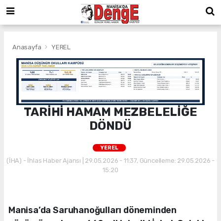
Anasayfa
YEREL
TARİHİ HAMAM MEZBELELİĞE
DÖNDÜ
YEREL
(İHA) - İhlas Haber Ajansı | 29.05.2026 - 11:37, Güncelleme: 29.05.2026 -
15:20
Manisa’da Saruhanoğulları döneminden