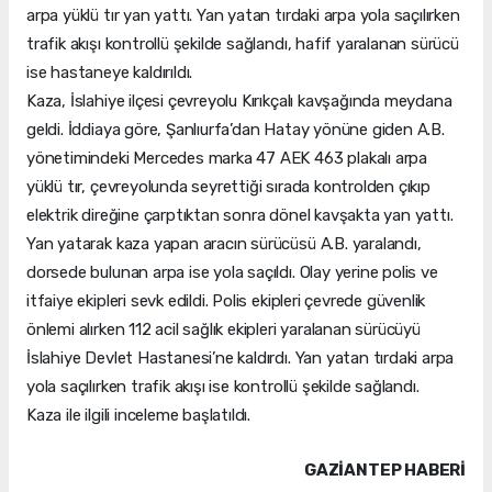
arpa yüklü tır yan yattı. Yan yatan tırdaki arpa yola saçılırken
trafik akışı kontrollü şekilde sağlandı, hafif yaralanan sürücü
ise hastaneye kaldırıldı.
Kaza, İslahiye ilçesi çevreyolu Kırıkçalı kavşağında meydana
geldi. İddiaya göre, Şanlıurfa’dan Hatay yönüne giden A.B.
yönetimindeki Mercedes marka 47 AEK 463 plakalı arpa
yüklü tır, çevreyolunda seyrettiği sırada kontrolden çıkıp
elektrik direğine çarptıktan sonra dönel kavşakta yan yattı.
Yan yatarak kaza yapan aracın sürücüsü A.B. yaralandı,
dorsede bulunan arpa ise yola saçıldı. Olay yerine polis ve
itfaiye ekipleri sevk edildi. Polis ekipleri çevrede güvenlik
önlemi alırken 112 acil sağlık ekipleri yaralanan sürücüyü
İslahiye Devlet Hastanesi’ne kaldırdı. Yan yatan tırdaki arpa
yola saçılırken trafik akışı ise kontrollü şekilde sağlandı.
Kaza ile ilgili inceleme başlatıldı.
GAZIANTEP HABERİ