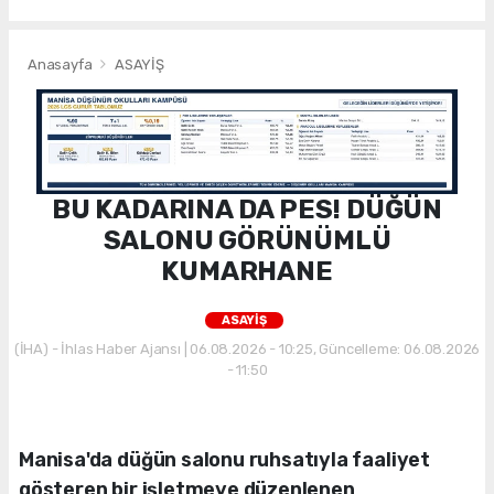
Anasayfa
ASAYİŞ
BU KADARINA DA PES! DÜĞÜN
SALONU GÖRÜNÜMLÜ
KUMARHANE
ASAYİŞ
(İHA) - İhlas Haber Ajansı | 06.08.2026 - 10:25, Güncelleme: 06.08.2026
- 11:50
Manisa'da düğün salonu ruhsatıyla faaliyet
gösteren bir işletmeye düzenlenen