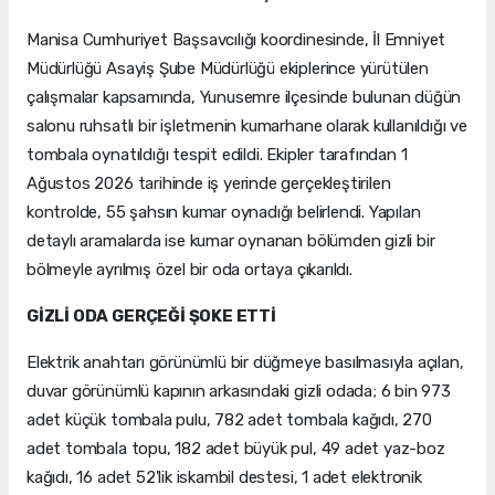
Manisa Cumhuriyet Başsavcılığı koordinesinde, İl Emniyet
Müdürlüğü Asayiş Şube Müdürlüğü ekiplerince yürütülen
çalışmalar kapsamında, Yunusemre ilçesinde bulunan düğün
salonu ruhsatlı bir işletmenin kumarhane olarak kullanıldığı ve
tombala oynatıldığı tespit edildi. Ekipler tarafından 1
Ağustos 2026 tarihinde iş yerinde gerçekleştirilen
kontrolde, 55 şahsın kumar oynadığı belirlendi. Yapılan
detaylı aramalarda ise kumar oynanan bölümden gizli bir
bölmeyle ayrılmış özel bir oda ortaya çıkarıldı.
GİZLİ ODA GERÇEĞİ ŞOKE ETTİ
Elektrik anahtarı görünümlü bir düğmeye basılmasıyla açılan,
duvar görünümlü kapının arkasındaki gizli odada; 6 bin 973
adet küçük tombala pulu, 782 adet tombala kağıdı, 270
adet tombala topu, 182 adet büyük pul, 49 adet yaz-boz
kağıdı, 16 adet 52'lik iskambil destesi, 1 adet elektronik