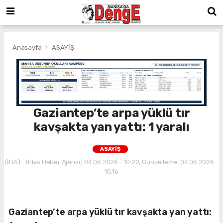
Anasayfa
ASAYİŞ
Gaziantep’te arpa yüklü tır
kavşakta yan yattı: 1 yaralı
ASAYİŞ
(İHA) - İhlas Haber Ajansı | 04.06.2026 - 10:22, Güncelleme: 04.06.2026 -
10:16
Gaziantep’te arpa yüklü tır kavşakta yan yattı: