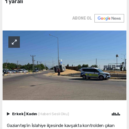
1 yaralı
ABONE OL
Erkek
|
Kadın
(Haberi Sesli Oku)
Gaziantep’in İslahiye ilçesinde kavşakta kontrolden çıkan