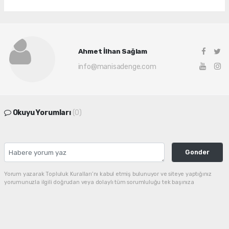
Ahmet İlhan Sağlam
info@manisadenge.com
Okuyu Yorumları
(0)
Gonder
Yorum yazarak Topluluk Kuralları’nı kabul etmiş bulunuyor ve siteye yaptığınız
yorumunuzla ilgili doğrudan veya dolaylı tüm sorumluluğu tek başınıza
üstleniyorsunuz. Yazılan tüm yorumlardan site yönetimi hiçbir şekilde sorumlu
tutulamaz.