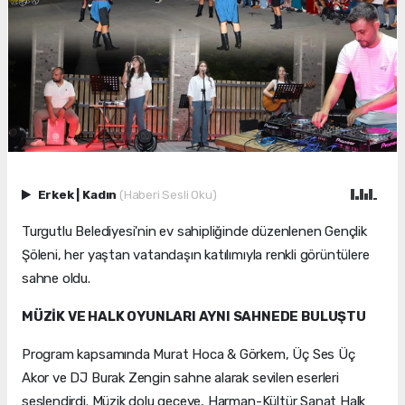
Erkek
|
Kadın
(Haberi Sesli Oku)
Turgutlu Belediyesi'nin ev sahipliğinde düzenlenen Gençlik
Şöleni, her yaştan vatandaşın katılımıyla renkli görüntülere
sahne oldu.
MÜZİK VE HALK OYUNLARI AYNI SAHNEDE BULUŞTU
Program kapsamında Murat Hoca & Görkem, Üç Ses Üç
Akor ve DJ Burak Zengin sahne alarak sevilen eserleri
seslendirdi. Müzik dolu geceye, Harman-Kültür Sanat Halk