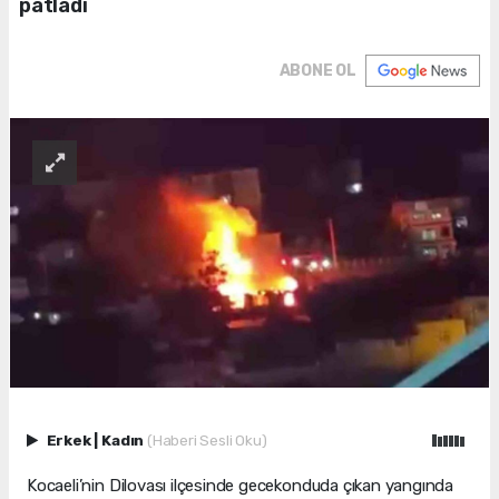
patladı
ABONE OL
Erkek
|
Kadın
(Haberi Sesli Oku)
Kocaeli’nin Dilovası ilçesinde gecekonduda çıkan yangında