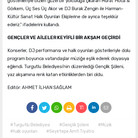
gösterileriyle bizleri güzel bir yolculuğa çıkaran Murat Hoca &
Görkem, Üç Ses Üç Akor ve DJ Burak Zengin ile Harman-
Kültür Sanat Halk Oyunları Ekiplerine de ayrıca teşekkür
ederiz." ifadelerini kullandı.
GENÇLER VE AİLELER KEYİFLİ BİR AKŞAM GEÇİRDİ
Konserler, DJ performansı ve halk oyunları gösterileriyle dolu
program boyunca vatandaşlar müziğe eşlik ederek doyasıya
eğlendi. Turgutlu Belediyesi'nin düzenlediği Gençlik Şöleni,
yaz akşamına renk katan etkinliklerden biri oldu.
Editör: AHMET İLHAN SAĞLAM
#Turgutlu Belediyesi
#Gençlik Şöleni
#Müzik
#halk oyunları
#Seyirtepe Amfi Tiyatro