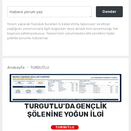
Gonder
Yorum yazarak Topluluk Kuralları’nı kabul etmiş bulunuyor ve siteye
yaptığınız yorumunuzla ilgili doğrudan veya dolaylı tüm sorumluluğu tek
başınıza üstleniyorsunuz. Yazılan tüm yorumlardan site yönetimi hiçbir
şekilde sorumlu tutulamaz.
Anasayfa
TURGUTLU
TURGUTLU'DA GENÇLİK
ŞÖLENİNE YOĞUN İLGİ
TURGUTLU