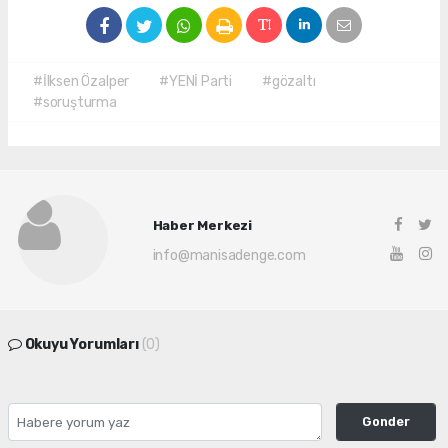
#İlksen Özalper
#YENİ Parti
#gözaltı
#soruşturma
Haber Merkezi
info@manisadenge.com
Okuyu Yorumları
(0)
Gonder