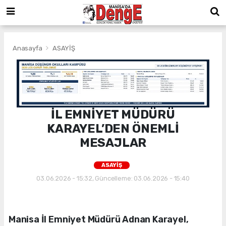
Anasayfa
ASAYİŞ
İL EMNİYET MÜDÜRÜ
KARAYEL’DEN ÖNEMLİ
MESAJLAR
ASAYİŞ
03.06.2026 - 15:32, Güncelleme: 03.06.2026 - 15:40
Manisa İl Emniyet Müdürü Adnan Karayel,