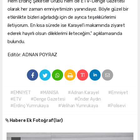
Hem Erdinç Şirketler Grubu hem de ETV-Denge Gazetesi
olarak her zaman emniyetimizin yanındayız. Böyle güzel bir
etkinlikte bizleri ağırladığı için de ayrıca teşekkürlerimi
iletiyorum. En kısa sürede ise Karayel'i makamında ziyaret
ederek hayırlı olsun dileklerimi ileteceğim." açıklamasında
bulundu.
Editör: ADNAN POYRAZ
#EMNİYET
#MANİSA
#Adnan Karayel
#Emniyet
#ETV
#Denge Gazetesi
#Önder Aydın
#Erdinç Yumrukaya
#Velihan Yumrukaya
#Polisevi
Habere Ek Fotoğraf(lar)