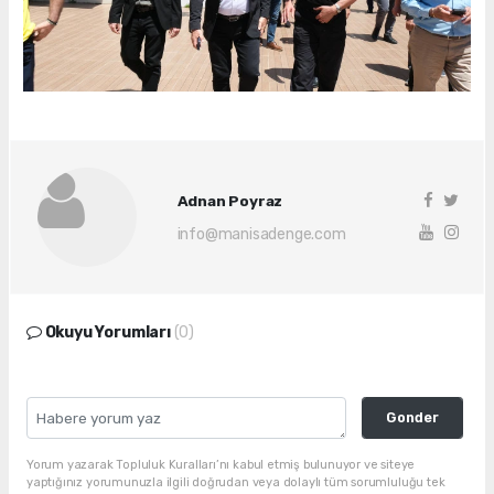
Adnan Poyraz
info@manisadenge.com
Okuyu Yorumları
(0)
Gonder
Yorum yazarak Topluluk Kuralları’nı kabul etmiş bulunuyor ve siteye
yaptığınız yorumunuzla ilgili doğrudan veya dolaylı tüm sorumluluğu tek