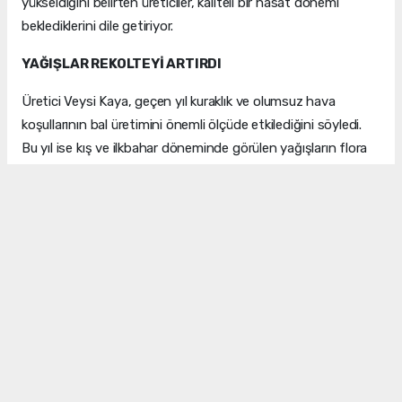
yükseldiğini belirten üreticiler, kaliteli bir hasat dönemi
beklediklerini dile getiriyor.
YAĞIŞLAR REKOLTEYİ ARTIRDI
Üretici Veysi Kaya, geçen yıl kuraklık ve olumsuz hava
koşullarının bal üretimini önemli ölçüde etkilediğini söyledi.
Bu yıl ise kış ve ilkbahar döneminde görülen yağışların flora
üzerinde olumlu etki oluşturduğunu belirten Kaya, hem bal
miktarında hem de ürün kalitesinde belirgin artış
gözlemlediklerini ifade etti.
ZENGİN FLORA KALİTEYİ DESTEKLİYOR
Gercüş'ün dağlık alanlarında bulunan kekik, geven, sumak,
alıç ve çeşitli yabani çiçeklerle beslenen arıların doğal
koşullarda üretim yaptığını belirten Kaya, bölgenin bitki
çeşitliliğinin balın kalitesine doğrudan katkı sağladığını
söyledi. Bu nedenle kovanların özellikle yüksek rakımlı alanlara