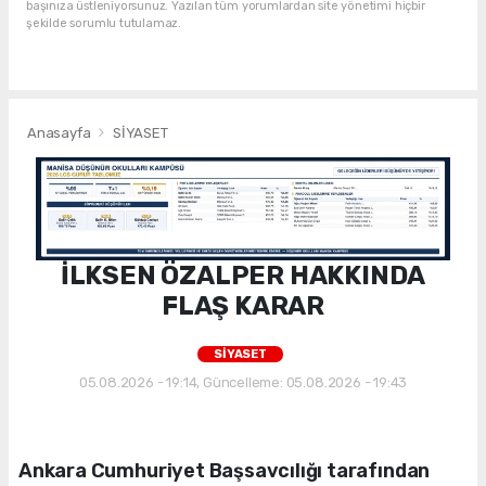
başınıza üstleniyorsunuz. Yazılan tüm yorumlardan site yönetimi hiçbir
şekilde sorumlu tutulamaz.
Anasayfa
SİYASET
İLKSEN ÖZALPER HAKKINDA
FLAŞ KARAR
SİYASET
05.08.2026 - 19:14, Güncelleme: 05.08.2026 - 19:43
Ankara Cumhuriyet Başsavcılığı tarafından