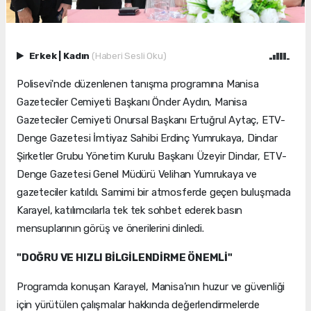
Erkek
|
Kadın
(Haberi Sesli Oku)
Polisevi'nde düzenlenen tanışma programına Manisa
Gazeteciler Cemiyeti Başkanı Önder Aydın, Manisa
Gazeteciler Cemiyeti Onursal Başkanı Ertuğrul Aytaç, ETV-
Denge Gazetesi İmtiyaz Sahibi Erdinç Yumrukaya, Dindar
Şirketler Grubu Yönetim Kurulu Başkanı Üzeyir Dindar, ETV-
Denge Gazetesi Genel Müdürü Velihan Yumrukaya ve
gazeteciler katıldı. Samimi bir atmosferde geçen buluşmada
Karayel, katılımcılarla tek tek sohbet ederek basın
mensuplarının görüş ve önerilerini dinledi.
"DOĞRU VE HIZLI BİLGİLENDİRME ÖNEMLİ"
Programda konuşan Karayel, Manisa’nın huzur ve güvenliği
için yürütülen çalışmalar hakkında değerlendirmelerde