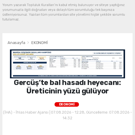
Yorum yazarak Topluluk Kuralları’nı kabul etmiş bulunuyor ve siteye yaptığınız
yorumunuzla ilgili doğrudan veya dolaylı tüm sorumluluğu tek başınıza
üstleniyorsunuz. Yazılan tüm yorumlardan site yönetimi hiçbir şekilde sorumlu
tutulamaz.
Anasayfa
EKONOMİ
Gercüş’te bal hasadı heyecanı:
Üreticinin yüzü gülüyor
EKONOMİ
(İHA) - İhlas Haber Ajansı | 07.08.2026 - 12:28, Güncelleme: 07.08.2026 -
14:32