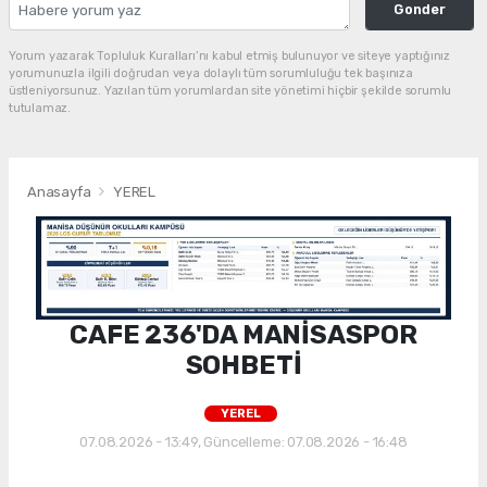
Gonder
Yorum yazarak Topluluk Kuralları’nı kabul etmiş bulunuyor ve siteye yaptığınız
yorumunuzla ilgili doğrudan veya dolaylı tüm sorumluluğu tek başınıza
üstleniyorsunuz. Yazılan tüm yorumlardan site yönetimi hiçbir şekilde sorumlu
tutulamaz.
Anasayfa
YEREL
CAFE 236'DA MANİSASPOR
SOHBETİ
YEREL
07.08.2026 - 13:49, Güncelleme: 07.08.2026 - 16:48