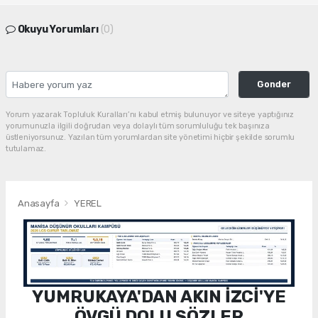
Okuyu Yorumları
(0)
Gonder
Yorum yazarak Topluluk Kuralları’nı kabul etmiş bulunuyor ve siteye yaptığınız
yorumunuzla ilgili doğrudan veya dolaylı tüm sorumluluğu tek başınıza
üstleniyorsunuz. Yazılan tüm yorumlardan site yönetimi hiçbir şekilde sorumlu
tutulamaz.
Anasayfa
YEREL
YUMRUKAYA'DAN AKIN İZCİ'YE
ÖVGÜ DOLU SÖZLER