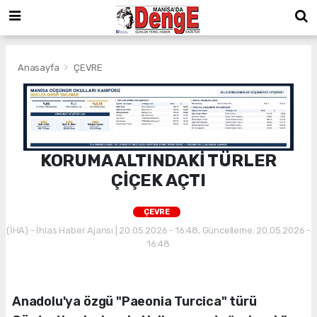
Anasayfa
ÇEVRE
KORUMA ALTINDAKİ TÜRLER
ÇİÇEK AÇTI
ÇEVRE
(İHA) - İhlas Haber Ajansı | 20.05.2026 - 16:48, Güncelleme: 20.05.2026 -
16:48
Anadolu'ya özgü "Paeonia Turcica" türü