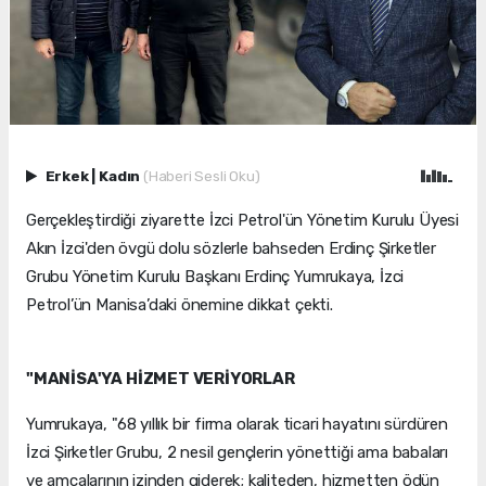
Erkek
|
Kadın
(Haberi Sesli Oku)
Gerçekleştirdiği ziyarette İzci Petrol'ün Yönetim Kurulu Üyesi
Akın İzci'den övgü dolu sözlerle bahseden Erdinç Şirketler
Grubu Yönetim Kurulu Başkanı Erdinç Yumrukaya, İzci
Petrol’ün Manisa’daki önemine dikkat çekti.
"MANİSA'YA HİZMET VERİYORLAR
Yumrukaya, "68 yıllık bir firma olarak ticari hayatını sürdüren
İzci Şirketler Grubu, 2 nesil gençlerin yönettiği ama babaları
ve amcalarının izinden giderek; kaliteden, hizmetten ödün