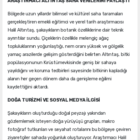
ARAŞTIRMACI ALTINTAŞ SAHA VERİLERİNİ PAYLAŞTI
Bölgede uzun yıllardır bilimsel ve kültürel saha taramaları
gerçekleştiren emekli eğitimci ve yerel tarih araştırmacısı
Halil Altıntaş, şakayıkların botanik özelliklerine dair teknik
ayrıntılar sundu. Çiçeklerin özellikle melengiç ağaç
topluluklarının yoğunlaştığı, nem oranı yüksek ve gölgelik
yamaç arazilerde gelişim gösterdiğini belirten Altıntaş, bitki
popülasyonunun Kırüstümevkisinde geniş bir sahaya
yayıldığını ve koruma tedbirleri sayesinde bitkinin kapladığı
alanın her geçen dönem daha da genişleme eğilimi
kaydettiğini aktardı.
DOĞA TURİZMİ VE SOSYAL MEDYA İLGİSİ
Şakayıkların oluşturduğu doğal peyzajı yakından
gözlemlemek isteyen doğa yürüyüşü grupları, makro
fotoğraf tutkunları ve seyahat rotalarını bu bölgeye çeviren
ziyaretçiler sahada yoğunluk oluşturuyor. Araştırmacı Halil