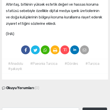
Altıntaş, bitkinin yüksek estetik değeri ve hassas koruma
statüsü sebebiyle özellikle dijital medya içerik üreticilerinin
ve doğa kulüplerinin bölgeyi koruma kurallarına riayet ederek
ziyaret ettiğini sözlerine ekledi.
(İHA)
#Anadolu
#Paeonia Turcica
#Gördes
#Turcica
#şakayık
Okuyu Yorumları
(0)