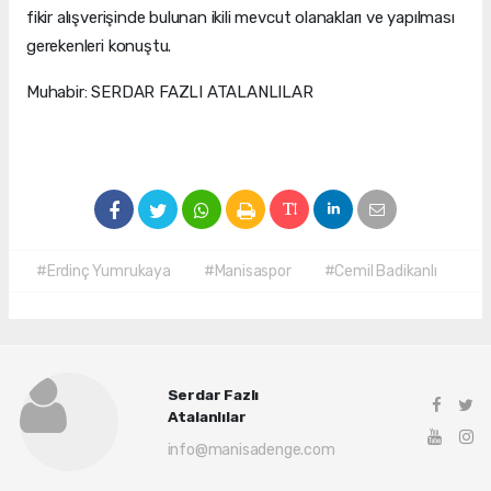
fikir alışverişinde bulunan ikili mevcut olanakları ve yapılması
gerekenleri konuştu.
Muhabir: SERDAR FAZLI ATALANLILAR
#Erdinç Yumrukaya
#Manisaspor
#Cemil Badikanlı
Serdar Fazlı
Atalanlılar
info@manisadenge.com