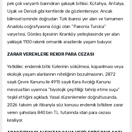
pek çok varyantı barındıran şakayık bitkisi; Kütahya, Antalya,
Uşak ve Denizli gibi kentlerde de gözlemleniyor. Ancak
bilimsel isminde doğrudan Türk ibaresi yer alan ve tamamen
Anadolu coğrafyasına özgü olan "Paeonia Turcica"
varyetesi, Gördes ilçesinin Kıranköy yerleşkesinde yer alan
yaklaşık 1100 rakımlı ormanlık arazilerde yaşam buluyor.
ZARAR VERENLERE REKOR PARA CEZASI
Yetkililer, endemik bitki türlerinin sökülmesi, koparılması veya
ekolojik yaşam alanlarının niteliğinin bozulmasının, 2872
sayılı Çevre Kanunu ile 4915 sayılı Kara Avcılığı Kanunu
mevzuatları uyarınca "biyolojik çeşitliliği tahrip etme suçu"
teşkil ettiğini açıkladı. Yasal düzenlemeler doğrultusunda,
2026 takvim yılı itibarıyla söz konusu endemik bitkilere zarar
veren şahıslara 840 bin TL tutarında idari para cezası
kesiliyor.