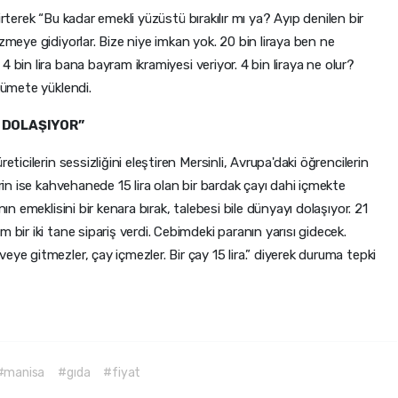
lirterek “Bu kadar emekli yüzüstü bırakılır mı ya? Ayıp denilen bir
zmeye gidiyorlar. Bize niye imkan yok. 20 bin liraya ben ne
 4 bin lira bana bayram ikramiyesi veriyor. 4 bin liraya ne olur?
kümete yüklendi.
I DOLAŞIYOR”
eticilerin sessizliğini eleştiren Mersinli, Avrupa'daki öğrencilerin
erin ise kahvehanede 15 lira olan bir bardak çayı dahi içmekte
nın emeklisini bir kenara bırak, talebesi bile dünyayı dolaşıyor. 21
 bir iki tane sipariş verdi. Cebimdeki paranın yarısı gidecek.
ye gitmezler, çay içmezler. Bir çay 15 lira.” diyerek duruma tepki
#manisa
#gıda
#fiyat