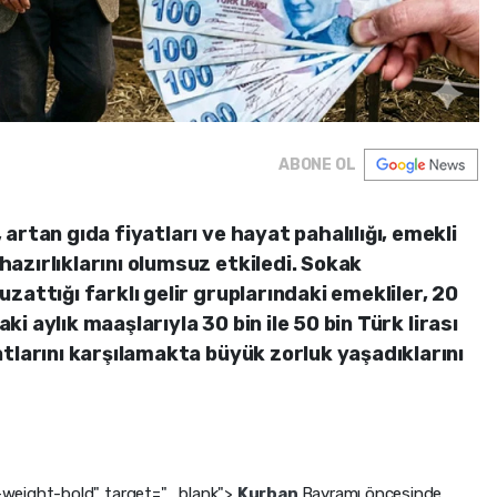
ABONE OL
artan gıda fiyatları ve hayat pahalılığı, emekli
azırlıklarını olumsuz etkiledi. Sokak
zattığı farklı gelir gruplarındaki emekliler, 20
aki aylık maaşlarıyla 30 bin ile 50 bin Türk lirası
tlarını karşılamakta büyük zorluk yaşadıklarını
t-weight-bold" target="_blank">
Kurban
Bayramı öncesinde