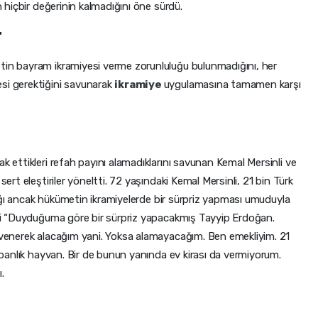
n hiçbir değerinin kalmadığını öne sürdü.
"
tin bayram ikramiyesi verme zorunluluğu bulunmadığını, her
si gerektiğini savunarak
ikramiye
uygulamasına tamamen karşı
k ettikleri refah payını alamadıklarını savunan Kemal Mersinli ve
sert eleştiriler yöneltti. 72 yaşındaki Kemal Mersinli, 21 bin Türk
anlığı ancak hükümetin ikramiyelerde bir sürpriz yapması umuduyla
inli “Duyduğuma göre bir sürpriz yapacakmış Tayyip Erdoğan.
güvenerek alacağım yani. Yoksa alamayacağım. Ben emekliyim. 21
urbanlık hayvan. Bir de bunun yanında ev kirası da vermiyorum.
.