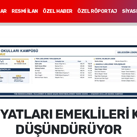
LAR
RESMİ İLAN
ÖZEL HABER
ÖZEL RÖPORTAJ
SİYAS
Mİ
YATLARI EMEKLİLERİ
DÜŞÜNDÜRÜYOR