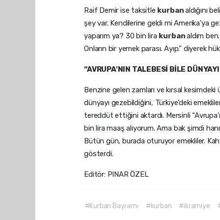
Raif Demir ise taksitle
kurban
aldığını be
şey var. Kendilerine geldi mi Amerika'ya ge
yaparım ya? 30 bin lira
kurban
aldım ben.
Onların bir yemek parası. Ayıp.” diyerek hü
“AVRUPA'NIN TALEBESİ BİLE DÜNYAY
Benzine gelen zamları ve kırsal kesimdeki ür
dünyayı gezebildiğini, Türkiye'deki emeklil
tereddüt ettiğini aktardı. Mersinli “Avrupa'
bin lira maaş alıyorum. Ama bak şimdi hanım
Bütün gün, burada oturuyor emekliler. Kahve
gösterdi.
Editör: PINAR ÖZEL
#Kurban Bayramı
#kurban
#ikramiye