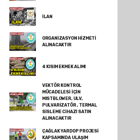
İLAN
ORGANİZASYON HİZMETİ
ALINACAKTIR
4 KISIM EKMEK ALIMI
VEKTÖR KONTROL
MÜCADELESİ İÇİN
MISTBLOWER, ULV,
PULVARİZATÖR , TERMAL
SİSLEME CİHAZI SATIN
ALINACAKTIR
ÇAĞLAK YARDOP PROJESİ
KAPSAMINDA ULAŞIM