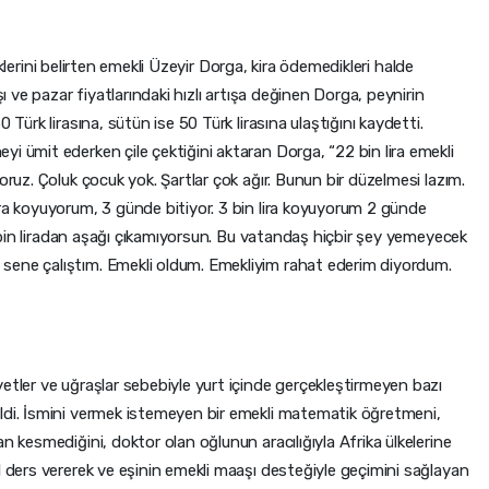
ndiklerini belirten emekli Üzeyir Dorga, kira ödemedikleri halde
şı ve pazar fiyatlarındaki hızlı artışa değinen Dorga, peynirin
 Türk lirasına, sütün ise 50 Türk lirasına ulaştığını kaydetti.
i ümit ederken çile çektiğini aktaran Dorga, “22 bin lira emekli
oruz. Çoluk çocuk yok. Şartlar çok ağır. Bunun bir düzelmesi lazım.
ara koyuyorum, 3 günde bitiyor. 3 bin lira koyuyorum 2 günde
 3 bin liradan aşağı çıkamıyorsun. Bu vatandaş hiçbir şey yemeyecek
sene çalıştım. Emekli oldum. Emekliyim rahat ederim diyordum.
yetler ve uğraşlar sebebiyle yurt içinde gerçekleştirmeyen bazı
ldi. İsmini vermek istemeyen bir emekli matematik öğretmeni,
n kesmediğini, doktor olan oğlunun aracılığıyla Afrika ülkelerine
el ders vererek ve eşinin emekli maaşı desteğiyle geçimini sağlayan