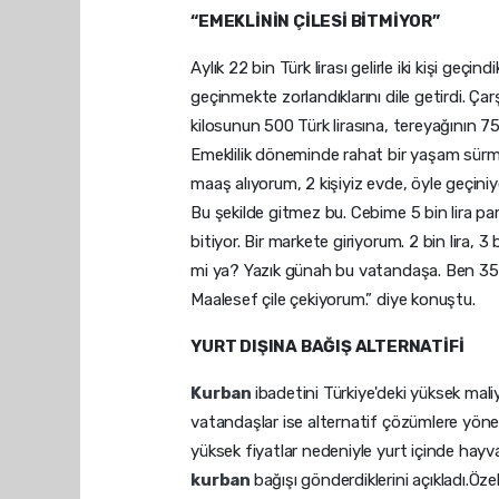
“EMEKLİNİN ÇİLESİ BİTMİYOR”
Aylık 22 bin Türk lirası gelirle iki kişi geçi
geçinmekte zorlandıklarını dile getirdi. Çar
kilosunun 500 Türk lirasına, tereyağının 750
Emeklilik döneminde rahat bir yaşam sürmey
maaş alıyorum, 2 kişiyiz evde, öyle geçiniy
Bu şekilde gitmez bu. Cebime 5 bin lira p
bitiyor. Bir markete giriyorum. 2 bin lira,
mi ya? Yazık günah bu vatandaşa. Ben 35 
Maalesef çile çekiyorum.” diye konuştu.
YURT DIŞINA BAĞIŞ ALTERNATİFİ
Kurban
ibadetini Türkiye'deki yüksek mali
vatandaşlar ise alternatif çözümlere yöne
yüksek fiyatlar nedeniyle yurt içinde hayva
kurban
bağışı gönderdiklerini açıkladı.Öz