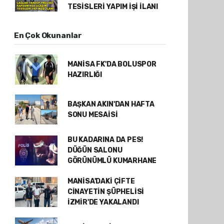
TESİSLERİ YAPIM İŞİ İLANI
En Çok Okunanlar
MANİSA FK'DA BOLUSPOR
HAZIRLIĞI
BAŞKAN AKIN'DAN HAFTA
SONU MESAİSİ
BU KADARINA DA PES!
DÜĞÜN SALONU
GÖRÜNÜMLÜ KUMARHANE
MANİSA'DAKİ ÇİFTE
CİNAYETİN ŞÜPHELİSİ
İZMİR'DE YAKALANDI