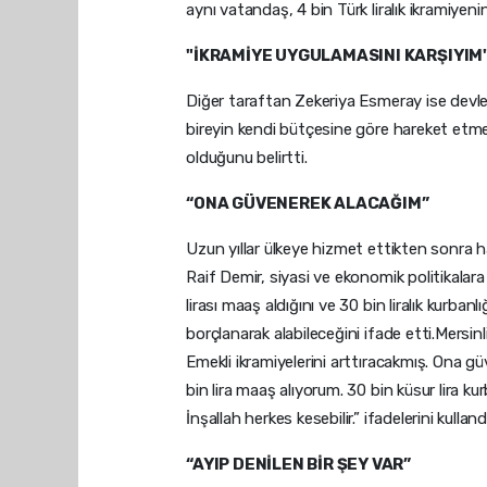
aynı vatandaş, 4 bin Türk liralık ikramiyeni
"İKRAMİYE UYGULAMASINI KARŞIYIM
Diğer taraftan Zekeriya Esmeray ise devle
bireyin kendi bütçesine göre hareket etme
olduğunu belirtti.
“ONA GÜVENEREK ALACAĞIM”
Uzun yıllar ülkeye hizmet ettikten sonra ha
Raif Demir, siyasi ve ekonomik politikalara 
lirası maaş aldığını ve 30 bin liralık kurb
borçlanarak alabileceğini ifade etti.Mers
Emekli ikramiyelerini arttıracakmış. Ona 
bin lira maaş alıyorum. 30 bin küsur lira k
İnşallah herkes kesebilir.” ifadelerini kullandı
“AYIP DENİLEN BİR ŞEY VAR”