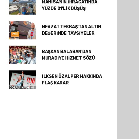
MANİSA'NIN İHRACATINDA
YÜZDE 21'LİK DÜŞÜŞ
NEVZAT TEKBAŞ'TAN ALTIN
DEĞERİNDE TAVSİYELER
BAŞKAN BALABAN'DAN
MURADİYE HİZMET SÖZÜ
İLKSEN ÖZALPER HAKKINDA
FLAŞ KARAR