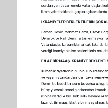
soruları yanıtlayan emekli vatandaşlar, kurb
ikramiyeleri hakkında çarpıcı açıklamalarda
İKRAMİYELER BEKLENTİLERİN ÇOK A
Ferhan Demir, Mehmet Demir, Üzeyir Dor
Demirok ve Raif Demir, artan enflasyon 
Vatandaşlar, kurbanlıkları ancak taksitle, bi
verdiği ikramiyenin ise beklentilerin çok alt
EN AZ BİR MAAŞ İKRAMİYE BEKLENTİ
Kurbanlık fiyatlarının 30 bin Türk lirasın
ve yaşam standartlarından taviz vermeye zo
Demir, bu bedeli bir sene boyunca çalışıp b
bütçeyi ancak temel gıdalarından kısarak, 
için belirlediği 4 bin Türk liralık bayram 
lazımdı. Bir maaş. Ekstra bir maaş olması 