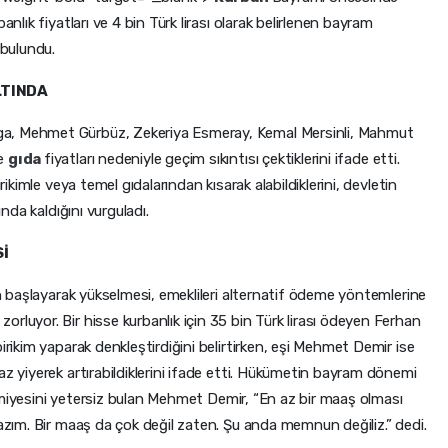
anlık fiyatları ve 4 bin Türk lirası olarak belirlenen bayram
 bulundu.
LTINDA
ga, Mehmet Gürbüz, Zekeriya Esmeray, Kemal Mersinli, Mahmut
ve
gıda
fiyatları nedeniyle geçim sıkıntısı çektiklerini ifade etti.
rikimle veya temel gıdalarından kısarak alabildiklerini, devletin
ında kaldığını vurguladı.
Sİ
dan başlayarak yükselmesi, emeklileri alternatif ödeme yöntemlerine
rluyor. Bir hisse kurbanlık için 35 bin Türk lirası ödeyen Ferhan
irikim yaparak denkleştirdiğini belirtirken, eşi Mehmet Demir ise
az yiyerek artırabildiklerini ifade etti. Hükümetin bayram dönemi
ikramiyesini yetersiz bulan Mehmet Demir, “En az bir maaş olması
lazım. Bir maaş da çok değil zaten. Şu anda memnun değiliz.” dedi.