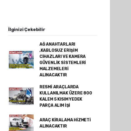
İlginizi Çekebilir
AĞ ANAHTARLARI
,KABLOSUZ ERİŞİM
CİHAZLARI VE KAMERA
GÜVENLİK SİSTEMLERİ
MALZEMELERİ
ALINACAKTIR
RESMİ ARAÇLARDA
KULLANILMAK ÜZERE 800
KALEM 5 KISIM YEDEK
PARÇA ALIM İŞİ
ARAÇ KİRALAMA HİZMETİ
ALINACAKTIR