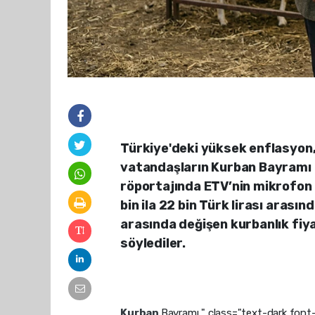
Türkiye'deki yüksek enflasyon, 
vatandaşların Kurban Bayramı h
röportajında ETV’nin mikrofon u
bin ila 22 bin Türk lirası arasınd
arasında değişen kurbanlık fiya
söylediler.
Kurban
Bayramı " class="text-dark fon