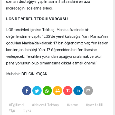
uzman desteğiyle yapılmasının hata riskini en aza
indireceğini sözlerine ekledi.
LGS'DE YEREL TERCİH VURGUSU
LGS tercihleri için ise Tekbaş, Manisa özelinde bir
değerlendirme yaptı: "LGS'de yerel kalacağız. Yani Manisa'nın
çocukları Manisa'da kalacak. 17 bin öğrencimiz var, fen liseleri
kontenjanı bin kişi. Yani 17 öğrenciden biri fen lisesine
yerleşecek. Tercihleri yukarıdan aşağıya sıralamak ve okul
pansiyonunun olup olmamasına dikkat etmek önemli."
Muhabir: BELGİN KOÇAK
#Eğitimci
#Nevzat Tekbaş
#karne
#yaz tatili
#lgs
#yks