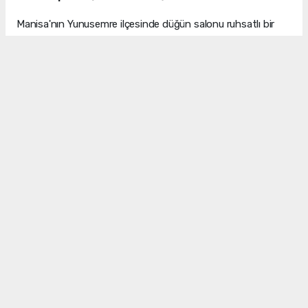
Manisa'nın Yunusemre ilçesinde düğün salonu ruhsatlı bir
işletmeye düzenlenen operasyonda, kumar oynatıldığı
tespit edildi. Polis ekiplerinin yaptığı kontrolde 55 kişinin
tombala oynadığı belirlenirken, işletmede gizli bölmede çok
sayıda kumar malzemesi ele geçirildi.
TOMBALA OYNATIYORLARMIŞ