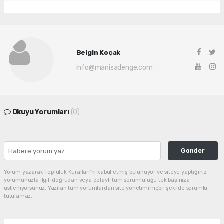
Belgin Koçak
info@manisadenge.com
Okuyu Yorumları
(0)
Gonder
Yorum yazarak Topluluk Kuralları’nı kabul etmiş bulunuyor ve siteye yaptığınız
yorumunuzla ilgili doğrudan veya dolaylı tüm sorumluluğu tek başınıza
üstleniyorsunuz. Yazılan tüm yorumlardan site yönetimi hiçbir şekilde sorumlu
tutulamaz.