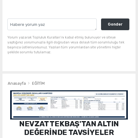
Gonder
Yorum yazarak Topluluk Kuralları’nı kabul etmiş bulunuyor ve siteye
yaptığınız yorumunuzla ilgili doğrudan veya dolaylı tüm sorumluluğu tek
başınıza üstleniyorsunuz. Yazılan tüm yorumlardan site yönetimi hiçbir
şekilde sorumlu tutulamaz.
Anasayfa
EĞİTİM
NEVZAT TEKBAŞ'TAN ALTIN
DEĞERİNDE TAVSİYELER