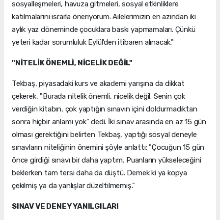
sosyalleşmeleri, havuza gitmeleri, sosyal etkinliklere
katılmalarını ısrarla öneriyorum. Ailelerimizin en azından iki
aylık yaz döneminde çocuklara baskı yapmamaları. Çünkü
yeteri kadar sorumluluk Eylül'den itibaren alınacak."
"NİTELİK ÖNEMLİ, NİCELİK DEĞİL"
Tekbaş, piyasadaki kurs ve akademi yarışına da dikkat
çekerek, "Burada nitelik önemli, nicelik değil. Senin çok
verdiğin kitabın, çok yaptığın sınavın içini doldurmadıktan
sonra hiçbir anlamı yok" dedi. İki sınav arasında en az 15 gün
olması gerektiğini belirten Tekbaş, yaptığı sosyal deneyle
sınavların niteliğinin önemini şöyle anlattı: "Çocuğun 15 gün
önce girdiği sınavı bir daha yaptım. Puanların yükseleceğini
beklerken tam tersi daha da düştü. Demek ki ya kopya
çekilmiş ya da yanlışlar düzeltilmemiş."
SINAV VE DENEY YANILGILARI