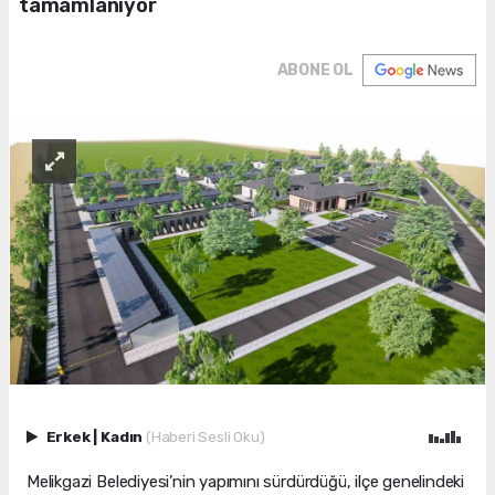
tamamlanıyor
ABONE OL
Erkek
|
Kadın
(Haberi Sesli Oku)
Melikgazi Belediyesi’nin yapımını sürdürdüğü, ilçe genelindeki