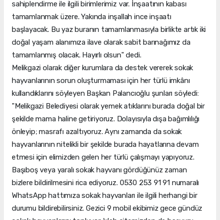
sahiplendirme ile ilgili birimlerimiz var. İnşaatının kabası
tamamlanmak üzere. Yakında inşallah ince inşaatı
başlayacak. Bu yaz buranın tamamlanmasıyla birlikte artık iki
doğal yaşam alanımıza ilave olarak sabit barınağımız da
tamamlanmış olacak. Hayırlı olsun" dedi.
Melikgazi olarak diğer kurumlara da destek vererek sokak
hayvanlarının sorun oluşturmaması için her türlü imkânı
kullandıklarını söyleyen Başkan Palancıoğlu şunları söyledi:
"Melikgazi Belediyesi olarak yemek atıklarını burada doğal bir
şekilde mama haline getiriyoruz. Dolayısıyla dışa bağımlılığı
önleyip; masrafı azaltıyoruz. Aynı zamanda da sokak
hayvanlarının nitelikli bir şekilde burada hayatlarına devam
etmesi için elimizden gelen her türlü çalışmayı yapıyoruz.
Başıboş veya yaralı sokak hayvanı gördüğünüz zaman
bizlere bildirilmesini rica ediyoruz. 0530 253 91 91 numaralı
WhatsApp hattımıza sokak hayvanları ile ilgili herhangi bir
durumu bildirebilirsiniz. Gezici 9 mobil ekibimiz gece gündüz