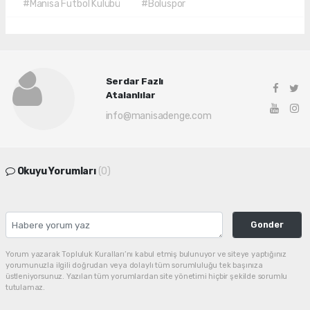
#Manisa Futbol Kulübü
#Boluspor
Serdar Fazlı
Atalanlılar
info@manisadenge.com
Okuyu Yorumları
(0)
Gonder
Yorum yazarak Topluluk Kuralları’nı kabul etmiş bulunuyor ve siteye yaptığınız
yorumunuzla ilgili doğrudan veya dolaylı tüm sorumluluğu tek başınıza
üstleniyorsunuz. Yazılan tüm yorumlardan site yönetimi hiçbir şekilde sorumlu
tutulamaz.