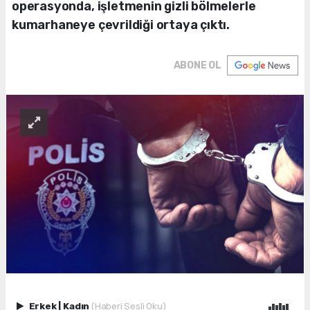
operasyonda, işletmenin gizli bölmelerle
kumarhaneye çevrildiği ortaya çıktı.
ABONE OL
Erkek
|
Kadın
(Haberi Sesli Oku)