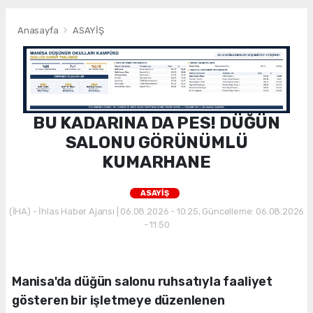
Anasayfa
ASAYİŞ
BU KADARINA DA PES! DÜĞÜN
SALONU GÖRÜNÜMLÜ
KUMARHANE
ASAYİŞ
(İHA) - İhlas Haber Ajansı | 06.08.2026 - 10:25, Güncelleme: 06.08.2026
- 11:50
Manisa'da düğün salonu ruhsatıyla faaliyet
gösteren bir işletmeye düzenlenen