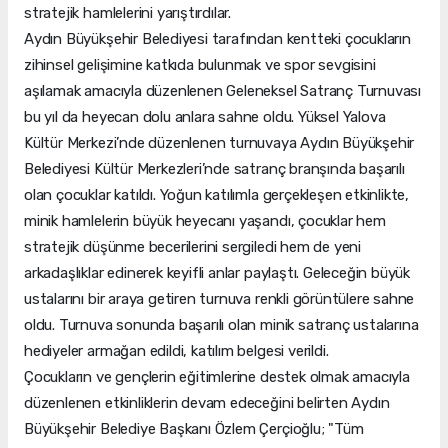
stratejik hamlelerini yarıştırdılar.
Aydın Büyükşehir Belediyesi tarafından kentteki çocukların
zihinsel gelişimine katkıda bulunmak ve spor sevgisini
aşılamak amacıyla düzenlenen Geleneksel Satranç Turnuvası
bu yıl da heyecan dolu anlara sahne oldu. Yüksel Yalova
Kültür Merkezi’nde düzenlenen turnuvaya Aydın Büyükşehir
Belediyesi Kültür Merkezleri’nde satranç branşında başarılı
olan çocuklar katıldı. Yoğun katılımla gerçekleşen etkinlikte,
minik hamlelerin büyük heyecanı yaşandı, çocuklar hem
stratejik düşünme becerilerini sergiledi hem de yeni
arkadaşlıklar edinerek keyifli anlar paylaştı. Geleceğin büyük
ustalarını bir araya getiren turnuva renkli görüntülere sahne
oldu. Turnuva sonunda başarılı olan minik satranç ustalarına
hediyeler armağan edildi, katılım belgesi verildi.
Çocukların ve gençlerin eğitimlerine destek olmak amacıyla
düzenlenen etkinliklerin devam edeceğini belirten Aydın
Büyükşehir Belediye Başkanı Özlem Çerçioğlu; "Tüm