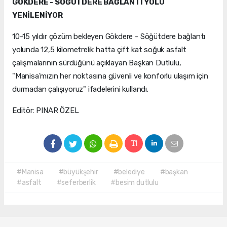
GÖKDERE - SÖĞÜTDERE BAĞLANTI YOLU
YENİLENİYOR
10-15 yıldır çözüm bekleyen Gökdere - Söğütdere bağlantı
yolunda 12,5 kilometrelik hatta çift kat soğuk asfalt
çalışmalarının sürdüğünü açıklayan Başkan Dutlulu,
"Manisa'mızın her noktasına güvenli ve konforlu ulaşım için
durmadan çalışıyoruz" ifadelerini kullandı.
Editör: PINAR ÖZEL
#Manisa
#büyükşehir
#belediye
#başkan
#asfalt
#seferberlik
#besim dutlulu