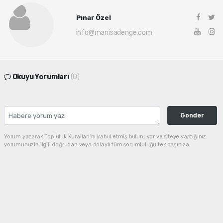
Pınar Özel
info@manisadenge.com
Okuyu Yorumları
(0)
Gonder
Yorum yazarak Topluluk Kuralları’nı kabul etmiş bulunuyor ve siteye yaptığınız
yorumunuzla ilgili doğrudan veya dolaylı tüm sorumluluğu tek başınıza
üstleniyorsunuz. Yazılan tüm yorumlardan site yönetimi hiçbir şekilde sorumlu
tutulamaz.
haber paketi
haber scripti
haber yazılımı