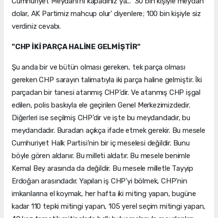
Cumhuriyet Meydanı’nı kapadınız ya... ‘30 bin kişiyle meydan
dolar, AK Partimiz mahcup olur’ diyenlere; 100 bin kişiyle siz
verdiniz cevabı.
"CHP İKİ PARÇA HALİNE GELMİŞTİR"
Şu anda bir ve bütün olması gereken, tek parça olması
gereken CHP sarayın talimatıyla iki parça haline gelmiştir. İki
parçadan bir tanesi atanmış CHP’dir. Ve atanmış CHP işgal
edilen, polis baskıyla ele geçirilen Genel Merkezimizdedir.
Diğerleri ise seçilmiş CHP’dir ve işte bu meydandadır, bu
meydandadır. Buradan açıkça ifade etmek gerekir. Bu mesele
Cumhuriyet Halk Partisi’nin bir iç meselesi değildir. Bunu
böyle gören aldanır. Bu milleti aldatır. Bu mesele benimle
Kemal Bey arasında da değildir. Bu mesele milletle Tayyip
Erdoğan arasındadır. Yapılan iş CHP’yi bölmek, CHP’nin
imkanlarına el koymak, her hafta iki miting yapan, bugüne
kadar 110 tepki mitingi yapan, 105 yerel seçim mitingi yapan,