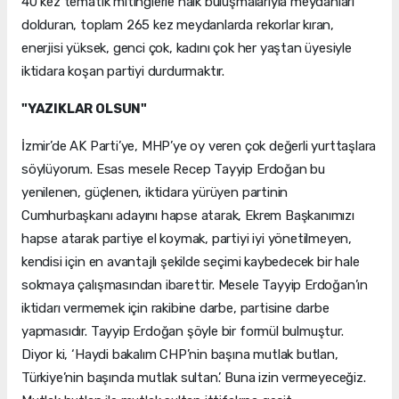
40 kez tematik mitinglerle halk buluşmalarıyla meydanları
dolduran, toplam 265 kez meydanlarda rekorlar kıran,
enerjisi yüksek, genci çok, kadını çok her yaştan üyesiyle
iktidara koşan partiyi durdurmaktır.
"YAZIKLAR OLSUN"
İzmir’de AK Parti’ye, MHP’ye oy veren çok değerli yurttaşlara
söylüyorum. Esas mesele Recep Tayyip Erdoğan bu
yenilenen, güçlenen, iktidara yürüyen partinin
Cumhurbaşkanı adayını hapse atarak, Ekrem Başkanımızı
hapse atarak partiye el koymak, partiyi iyi yönetilmeyen,
kendisi için en avantajlı şekilde seçimi kaybedecek bir hale
sokmaya çalışmasından ibarettir. Mesele Tayyip Erdoğan’ın
iktidarı vermemek için rakibine darbe, partisine darbe
yapmasıdır. Tayyip Erdoğan şöyle bir formül bulmuştur.
Diyor ki, ‘Haydi bakalım CHP’nin başına mutlak butlan,
Türkiye’nin başında mutlak sultan.’ Buna izin vermeyeceğiz.