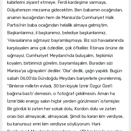
kabirlerini ziyaret etmeye; Ferdi kardeşime varmaya,
Gülşahımızın mezarına gidecektim. Ben babamın ocağından,
anamın kucağından hem de Manisa’da Cumhuriyet Halk
Partisi’nin baba ocağından helallik almaya gelmiştim.
Başkanlarımız, il başkanımız, belediye başkanlarımız,
‘Havaalanına sığmayız bayramlaşmaya. Biz sizi havaalanında
karşılayalım ama çok özlediler, çok öfkeliler. İl binası önüne de
sığmayız. Cumhuriyet Meydanı’nda buluşalım, tepkimizi
koyalım, birbirimizi görelim, bayramlaşalım. Buradan sizi
Manisa’ya uğrayalım’ dediler. ‘Olur’ dedik, çağrı yapıldı. Bugün
sabah 06.00’da Gündoğdu Meydanı bariyerlerle çevrelenmiş.
“Binlerce milletin evladı, 30 bin kişiyle İzmir Özgür Özel’i
bağrına bastı’ demesin, o fotoğraf çekilmesin. Aman ha
İzmir’deki energy sakın hiçbir yerden görülmesin’ istemişler.
Bir gördük ki zaten her sokak dolu, Kordon dolu ve zaten
orası bizi almayacak, almayacak. Şimdi bu kararı kim verdiyse,
bu kanunsuz emri kim verdiyse söylüyorum. Hani