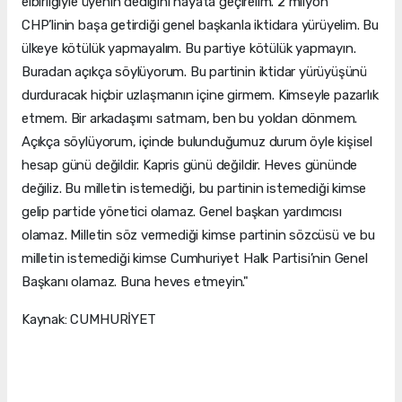
elbirliğiyle üyenin dediğini hayata geçirelim. 2 milyon
CHP’linin başa getirdiği genel başkanla iktidara yürüyelim. Bu
ülkeye kötülük yapmayalım. Bu partiye kötülük yapmayın.
Buradan açıkça söylüyorum. Bu partinin iktidar yürüyüşünü
durduracak hiçbir uzlaşmanın içine girmem. Kimseyle pazarlık
etmem. Bir arkadaşımı satmam, ben bu yoldan dönmem.
Açıkça söylüyorum, içinde bulunduğumuz durum öyle kişisel
hesap günü değildir. Kapris günü değildir. Heves gününde
değiliz. Bu milletin istemediği, bu partinin istemediği kimse
gelip partide yönetici olamaz. Genel başkan yardımcısı
olamaz. Milletin söz vermediği kimse partinin sözcüsü ve bu
milletin istemediği kimse Cumhuriyet Halk Partisi’nin Genel
Başkanı olamaz. Buna heves etmeyin."
Kaynak: CUMHURİYET