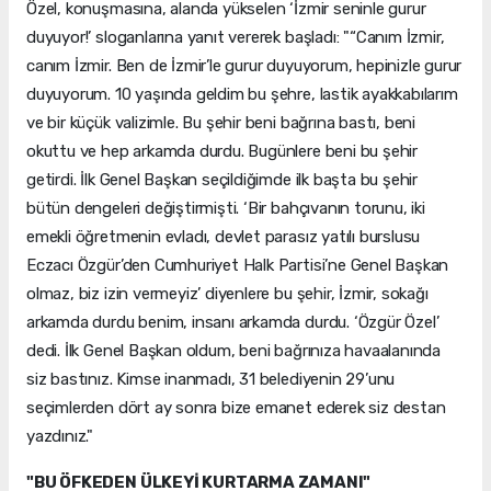
Özel, konuşmasına, alanda yükselen ‘İzmir seninle gurur
duyuyor!’ sloganlarına yanıt vererek başladı: "“Canım İzmir,
canım İzmir. Ben de İzmir’le gurur duyuyorum, hepinizle gurur
duyuyorum. 10 yaşında geldim bu şehre, lastik ayakkabılarım
ve bir küçük valizimle. Bu şehir beni bağrına bastı, beni
okuttu ve hep arkamda durdu. Bugünlere beni bu şehir
getirdi. İlk Genel Başkan seçildiğimde ilk başta bu şehir
bütün dengeleri değiştirmişti. ‘Bir bahçıvanın torunu, iki
emekli öğretmenin evladı, devlet parasız yatılı burslusu
Eczacı Özgür’den Cumhuriyet Halk Partisi’ne Genel Başkan
olmaz, biz izin vermeyiz’ diyenlere bu şehir, İzmir, sokağı
arkamda durdu benim, insanı arkamda durdu. ‘Özgür Özel’
dedi. İlk Genel Başkan oldum, beni bağrınıza havaalanında
siz bastınız. Kimse inanmadı, 31 belediyenin 29’unu
seçimlerden dört ay sonra bize emanet ederek siz destan
yazdınız."
"BU ÖFKEDEN ÜLKEYİ KURTARMA ZAMANI"