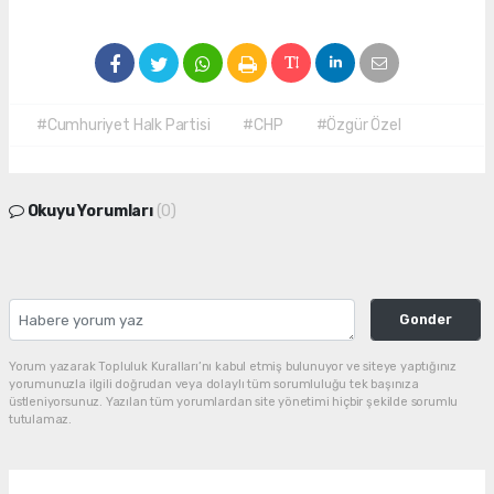
#Cumhuriyet Halk Partisi
#CHP
#Özgür Özel
Okuyu Yorumları
(0)
Gonder
Yorum yazarak Topluluk Kuralları’nı kabul etmiş bulunuyor ve siteye yaptığınız
yorumunuzla ilgili doğrudan veya dolaylı tüm sorumluluğu tek başınıza
üstleniyorsunuz. Yazılan tüm yorumlardan site yönetimi hiçbir şekilde sorumlu
tutulamaz.