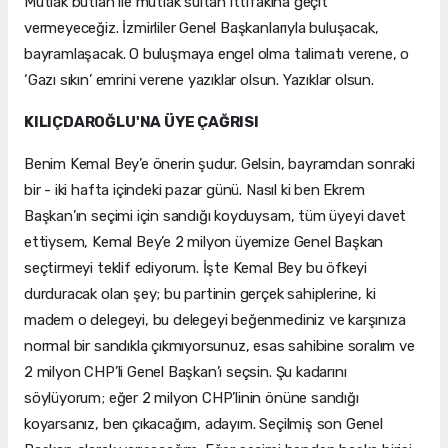
Mutlak butlan ile mutlak sultan ittifakına geçit
vermeyeceğiz. İzmirliler Genel Başkanlarıyla buluşacak,
bayramlaşacak. O buluşmaya engel olma talimatı verene, o
‘Gazı sıkın’ emrini verene yazıklar olsun. Yazıklar olsun.
KILIÇDAROĞLU'NA ÜYE ÇAĞRISI
Benim Kemal Bey’e önerin şudur. Gelsin, bayramdan sonraki
bir - iki hafta içindeki pazar günü. Nasıl ki ben Ekrem
Başkan’ın seçimi için sandığı koyduysam, tüm üyeyi davet
ettiysem, Kemal Bey’e 2 milyon üyemize Genel Başkan
seçtirmeyi teklif ediyorum. İşte Kemal Bey bu öfkeyi
durduracak olan şey; bu partinin gerçek sahiplerine, ki
madem o delegeyi, bu delegeyi beğenmediniz ve karşınıza
normal bir sandıkla çıkmıyorsunuz, esas sahibine soralım ve
2 milyon CHP’li Genel Başkan’ı seçsin. Şu kadarını
söylüyorum; eğer 2 milyon CHP’linin önüne sandığı
koyarsanız, ben çıkacağım, adayım. Seçilmiş son Genel