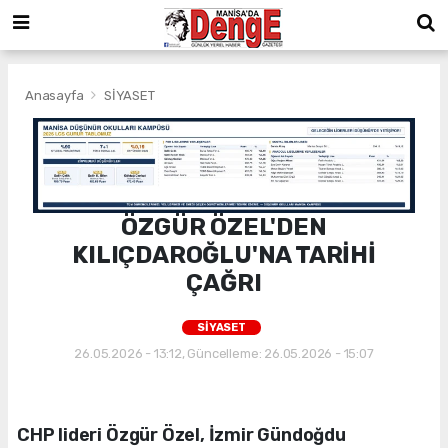
Anasayfa
SİYASET
ÖZGÜR ÖZEL'DEN
KILIÇDAROĞLU'NA TARİHİ
ÇAĞRI
SİYASET
26.05.2026 - 13:12, Güncelleme: 26.05.2026 - 15:07
CHP lideri Özgür Özel, İzmir Gündoğdu