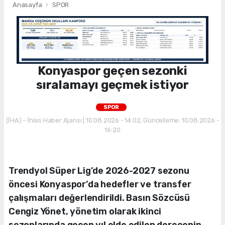
Anasayfa
SPOR
Konyaspor geçen sezonki
sıralamayı geçmek istiyor
SPOR
(İHA) - İhlas Haber Ajansı | 10.08.2026 - 14:02, Güncelleme: 10.08.2026 -
16:20
Trendyol Süper Lig’de 2026-2027 sezonu
öncesi Konyaspor’da hedefler ve transfer
çalışmaları değerlendirildi. Basın Sözcüsü
Cengiz Yönet, yönetim olarak ikinci