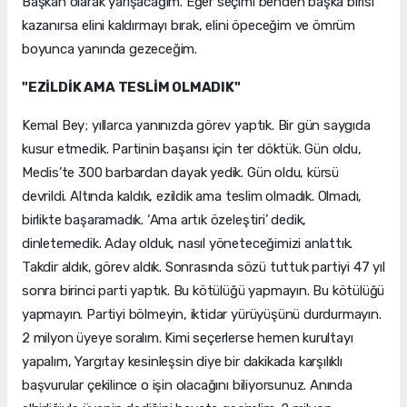
Başkan olarak yarışacağım. Eğer seçimi benden başka birisi
kazanırsa elini kaldırmayı bırak, elini öpeceğim ve ömrüm
boyunca yanında gezeceğim.
"EZİLDİK AMA TESLİM OLMADIK"
Kemal Bey; yıllarca yanınızda görev yaptık. Bir gün saygıda
kusur etmedik. Partinin başarısı için ter döktük. Gün oldu,
Meclis’te 300 barbardan dayak yedik. Gün oldu, kürsü
devrildi. Altında kaldık, ezildik ama teslim olmadık. Olmadı,
birlikte başaramadık. ‘Ama artık özeleştiri’ dedik,
dinletemedik. Aday olduk, nasıl yöneteceğimizi anlattık.
Takdir aldık, görev aldık. Sonrasında sözü tuttuk partiyi 47 yıl
sonra birinci parti yaptık. Bu kötülüğü yapmayın. Bu kötülüğü
yapmayın. Partiyi bölmeyin, iktidar yürüyüşünü durdurmayın.
2 milyon üyeye soralım. Kimi seçerlerse hemen kurultayı
yapalım, Yargıtay kesinleşsin diye bir dakikada karşılıklı
başvurular çekilince o işin olacağını biliyorsunuz. Anında