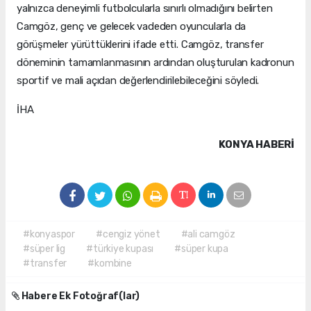
yalnızca deneyimli futbolcularla sınırlı olmadığını belirten
Camgöz, genç ve gelecek vadeden oyuncularla da
görüşmeler yürüttüklerini ifade etti. Camgöz, transfer
döneminin tamamlanmasının ardından oluşturulan kadronun
sportif ve mali açıdan değerlendirilebileceğini söyledi.
İHA
KONYA HABERİ
#konyaspor
#cengiz yönet
#ali camgöz
#süper lig
#türkiye kupası
#süper kupa
#transfer
#kombine
Habere Ek Fotoğraf(lar)