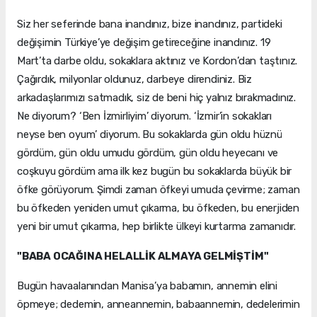
Siz her seferinde bana inandınız, bize inandınız, partideki
değişimin Türkiye’ye değişim getireceğine inandınız. 19
Mart’ta darbe oldu, sokaklara aktınız ve Kordon’dan taştınız.
Çağırdık, milyonlar oldunuz, darbeye direndiniz. Biz
arkadaşlarımızı satmadık, siz de beni hiç yalnız bırakmadınız.
Ne diyorum? ‘Ben İzmirliyim’ diyorum. ‘İzmir’in sokakları
neyse ben oyum’ diyorum. Bu sokaklarda gün oldu hüznü
gördüm, gün oldu umudu gördüm, gün oldu heyecanı ve
coşkuyu gördüm ama ilk kez bugün bu sokaklarda büyük bir
öfke görüyorum. Şimdi zaman öfkeyi umuda çevirme; zaman
bu öfkeden yeniden umut çıkarma, bu öfkeden, bu enerjiden
yeni bir umut çıkarma, hep birlikte ülkeyi kurtarma zamanıdır.
"BABA OCAĞINA HELALLİK ALMAYA GELMİŞTİM"
Bugün havaalanından Manisa’ya babamın, annemin elini
öpmeye; dedemin, anneannemin, babaannemin, dedelerimin