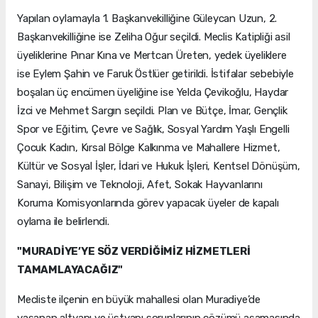
Yapılan oylamayla 1. Başkanvekilliğine Güleycan Uzun, 2.
Başkanvekilliğine ise Zeliha Oğur seçildi. Meclis Katipliği asil
üyeliklerine Pınar Kına ve Mertcan Üreten, yedek üyeliklere
ise Eylem Şahin ve Faruk Östlüer getirildi. İstifalar sebebiyle
boşalan üç encümen üyeliğine ise Yelda Çevikoğlu, Haydar
İzci ve Mehmet Sargın seçildi. Plan ve Bütçe, İmar, Gençlik
Spor ve Eğitim, Çevre ve Sağlık, Sosyal Yardım Yaşlı Engelli
Çocuk Kadın, Kırsal Bölge Kalkınma ve Mahallere Hizmet,
Kültür ve Sosyal İşler, İdari ve Hukuk İşleri, Kentsel Dönüşüm,
Sanayi, Bilişim ve Teknoloji, Afet, Sokak Hayvanlarını
Koruma Komisyonlarında görev yapacak üyeler de kapalı
oylama ile belirlendi.
"MURADİYE’YE SÖZ VERDİĞİMİZ HİZMETLERİ
TAMAMLAYACAĞIZ"
Mecliste ilçenin en büyük mahallesi olan Muradiye’de
yaşanan altyapı ve üstyapı sorunlarının çözümü aşamasında