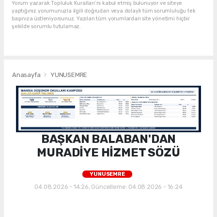
Yorum yazarak Topluluk Kuralları’nı kabul etmiş bulunuyor ve siteye
yaptığınız yorumunuzla ilgili doğrudan veya dolaylı tüm sorumluluğu tek
başınıza üstleniyorsunuz. Yazılan tüm yorumlardan site yönetimi hiçbir
şekilde sorumlu tutulamaz.
Anasayfa
YUNUSEMRE
BAŞKAN BALABAN'DAN
MURADİYE HİZMET SÖZÜ
YUNUSEMRE
04.08.2026 - 14:26, Güncelleme: 04.08.2026 - 16:24