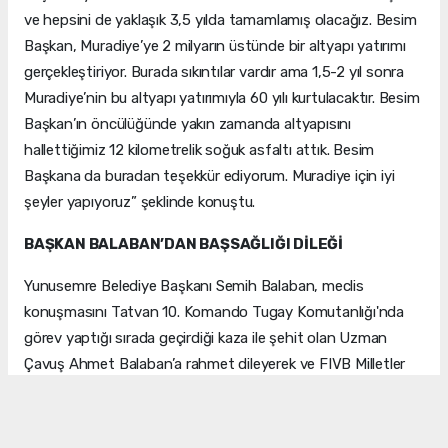
ve hepsini de yaklaşık 3,5 yılda tamamlamış olacağız. Besim
Başkan, Muradiye’ye 2 milyarın üstünde bir altyapı yatırımı
gerçekleştiriyor. Burada sıkıntılar vardır ama 1,5-2 yıl sonra
Muradiye’nin bu altyapı yatırımıyla 60 yılı kurtulacaktır. Besim
Başkan’ın öncülüğünde yakın zamanda altyapısını
hallettiğimiz 12 kilometrelik soğuk asfaltı attık. Besim
Başkana da buradan teşekkür ediyorum. Muradiye için iyi
şeyler yapıyoruz” şeklinde konuştu.
BAŞKAN BALABAN’DAN BAŞSAĞLIĞI DİLEĞİ
Yunusemre Belediye Başkanı Semih Balaban, meclis
konuşmasını Tatvan 10. Komando Tugay Komutanlığı'nda
görev yaptığı sırada geçirdiği kaza ile şehit olan Uzman
Çavuş Ahmet Balaban’a rahmet dileyerek ve FIVB Milletler
Ligi finalinde Brezilya’yı 3-1 mağlup ederek tarihinde ikinci
kez şampiyon olan A Milli Kadın Voleybol Takımı’nı tebrik
ederek sonlandırdı.