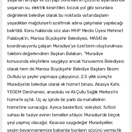
yaşanan su, elektrik kesintileri, bozuk yol gibi sorunlara
değinilerek belediye olarak bu noktada vatandaşların
yaşadıkları mağduriyeti azaltmak adına çalışmalar yapılacağı
belirtildi. Konu hakkında söz alan MHP Meclis Üyesi Mehmet
Palabıyık’ın, Manisa Büyükşehir Belediyesi, MASKİ ile
koordinasyonlu çalışan Muradiye’ye özel birim oluşturulması
talebini değerlendiren Başkan Balaban, “Muradiye
konusunda eleştirilere saygılıyız ancak Yunusemre Belediyesi
olarak hem de Manisa Büyükşehir Belediye Başkanı Besim
Dutlulu iyi şeyler yapmaya çalışıyoruz. 2,5 yıllık süreçte
Muradiye’de belediye olarak ek hizmet binası, Akasya Kafe,
YEGEM Dershanesi, anaokulu ve Ali Çullu Sağlık Merkezi’ni
hizmete açtık. Üç ay içinde bir parkı da mahallelinin
hizmetine sunacağız. Ayrıca basketbol, voleybol, futbol
sahası ile taziye evinin temelleri atılıyor. Muradiye’de birçok
şeyi yapmış olacağız. Kısacası saygıdeğer Muradiyeliler,
seçim beyannamemize baksınlar bunların sözünü vermiştik