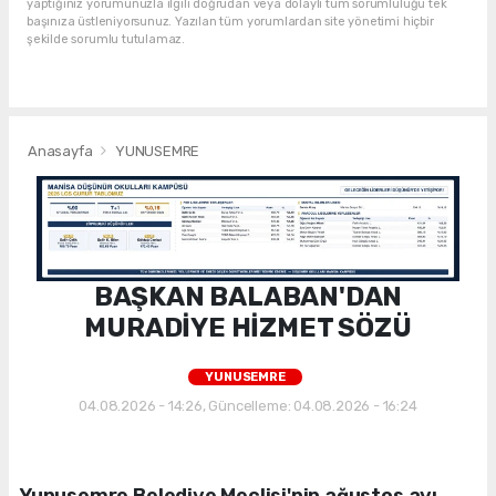
yaptığınız yorumunuzla ilgili doğrudan veya dolaylı tüm sorumluluğu tek
başınıza üstleniyorsunuz. Yazılan tüm yorumlardan site yönetimi hiçbir
şekilde sorumlu tutulamaz.
Anasayfa
YUNUSEMRE
BAŞKAN BALABAN'DAN
MURADİYE HİZMET SÖZÜ
YUNUSEMRE
04.08.2026 - 14:26, Güncelleme: 04.08.2026 - 16:24