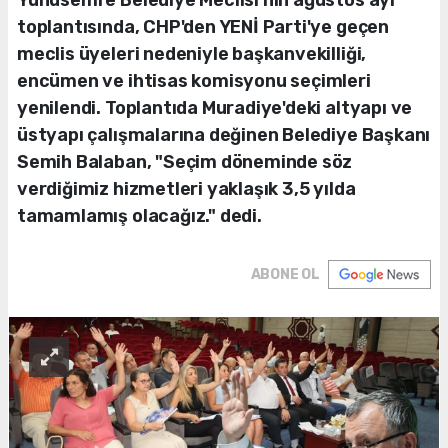
Yunusemre Belediye Meclisi'nin ağustos ayı
toplantısında, CHP'den YENİ Parti'ye geçen
meclis üyeleri nedeniyle başkanvekilliği,
encümen ve ihtisas komisyonu seçimleri
yenilendi. Toplantıda Muradiye'deki altyapı ve
üstyapı çalışmalarına değinen Belediye Başkanı
Semih Balaban, "Seçim döneminde söz
verdiğimiz hizmetleri yaklaşık 3,5 yılda
tamamlamış olacağız." dedi.
ABONE OL