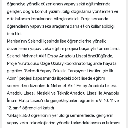
öğrenciye yönelik düzenlenen yapay zekâ eğitimlerinde
gençler; doğru komut yazımı, bilgi doğrulama yöntemleri ve
etik kullanım konularında bilinçlendirildi. Proje sonunda
öğrencilerin yapay zekâ araçlarını daha etkin kullanabildiği
belirtildi.
Manisa’nın Selendi ilçesinde lise öğrencilerine yönelik
düzenlenen yapay zeka eğitim projesi başarıyla tamamlandı.
Selendi Mehmet Akif Ersoy Anadolu Lisesi öncülüğünde,
Proje Yürütücüsü Özge Özalay koordinatörlüğünde hayata
geçirilen "Selendi Yapay Zeka ile Tanışıyor: Liseliler İçin İlk
Adım" projesi kapsamında ilçedeki dört lisede eğitim
seminerleri düzenlendi. Mehmet Akif Ersoy Anadolu Lisesi,
Anadolu Lisesi, Mesleki ve Teknik Anadolu Lisesi ile Anadolu
İmam Hatip Lisesi’nde gerçekleştirilen eğitimlere 9, 10, 11 ve
12. sınıf öğrencileri katıldı.
Yaklaşık 350 öğrencinin yer aldığı seminerlerde, gençlerin
yapay zeka teknolojilerine yönelik farkındalıklarının artırılması