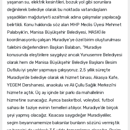
yaşanan su, elektrik kesintileri, bozuk yol gibi sorunlara
değinilerek belediye olarak bu noktada vatandaşların
yaşadıkları mağduriyeti azaltmak adına çalışmalar yapılacağı
belirtildi. Konu hakkında söz alan MHP Meclis Üyesi Mehmet
Palabıyık’ın, Manisa Büyükşehir Belediyesi, MASKİ ile
koordinasyonlu çalışan Muradiye’ye özel birim oluşturulması
talebini değerlendiren Başkan Balaban, “Muradiye
konusunda eleştirilere saygılıyız ancak Yunusemre Belediyesi
olarak hem de Manisa Büyükşehir Belediye Başkanı Besim
Dutlulu iyi şeyler yapmaya çalışıyoruz. 2,5 yıllık süreçte
Muradiye’de belediye olarak ek hizmet binası, Akasya Kafe,
YEGEM Dershanesi, anaokulu ve Ali Çullu Sağlık Merkezi’ni
hizmete açtık. Üç ay içinde bir parkı da mahallelinin
hizmetine sunacağız. Ayrıca basketbol, voleybol, futbol
sahası ile taziye evinin temelleri atılıyor. Muradiye’de birçok
şeyi yapmış olacağız. Kısacası saygıdeğer Muradiyeliler,
seçim beyannamemize baksınlar bunların sözünü vermiştik