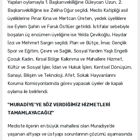
Yapılan oylamayla 1. Başkanvekilliğine Güleycan Uzun, 2.
Başkanvekilliğine ise Zeliha Oğur seçildi. Meclis Katipliği asil
üyeliklerine Pınar Kına ve Mertcan Üreten, yedek üyeliklere
ise Eylem Şahin ve Faruk Östlüer getirildi. İstifalar sebebiyle
boşalan üç encümen üyeliğine ise Yelda Çevikoğlu, Haydar
İzci ve Mehmet Sargın seçildi. Plan ve Bütçe, İmar, Gençlik
Spor ve Eğitim, Çevre ve Sağlık, Sosyal Yardım Yaşlı Engelli
Çocuk Kadın, Kırsal Bölge Kalkınma ve Mahallere Hizmet,
Kültür ve Sosyal İşler, İdari ve Hukuk İşleri, Kentsel Dönüşüm,
Sanayi, Bilişim ve Teknoloji, Afet, Sokak Hayvanlarını
Koruma Komisyonlarında görev yapacak üyeler de kapalı
oylama ile belirlendi.
"MURADİYE’YE SÖZ VERDİĞİMİZ HİZMETLERİ
TAMAMLAYACAĞIZ"
Mecliste ilçenin en büyük mahallesi olan Muradiye’de
yaşanan altyapı ve üstyapı sorunlarının çözümü aşamasında