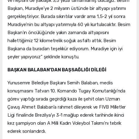
ve hepsini de yaklaşık 3,5 yılda tamamlamış olacağız. Besim
Başkan, Muradiye’ye 2 milyarın üstünde bir altyapı yatırımı
gerçekleştiriyor. Burada sıkıntılar vardır ama 1,5-2 yıl sonra
Muradiye’nin bu altyapı yatırımıyla 60 yılı kurtulacaktır. Besim
Başkan’ın öncülüğünde yakın zamanda altyapısını
hallettiğimiz 12 kilometrelik soğuk asfaltı attık. Besim
Başkana da buradan teşekkür ediyorum. Muradiye için iyi
şeyler yapıyoruz” şeklinde konuştu.
BAŞKAN BALABAN’DAN BAŞSAĞLIĞI DİLEĞİ
Yunusemre Belediye Başkanı Semih Balaban, meclis
konuşmasını Tatvan 10. Komando Tugay Komutanlığı'nda
görev yaptığı sırada geçirdiği kaza ile şehit olan Uzman
Çavuş Ahmet Balaban’a rahmet dileyerek ve FIVB Milletler
Ligi finalinde Brezilya’yı 3-1 mağlup ederek tarihinde ikinci
kez şampiyon olan A Milli Kadın Voleybol Takımı’nı tebrik
ederek sonlandırdı.