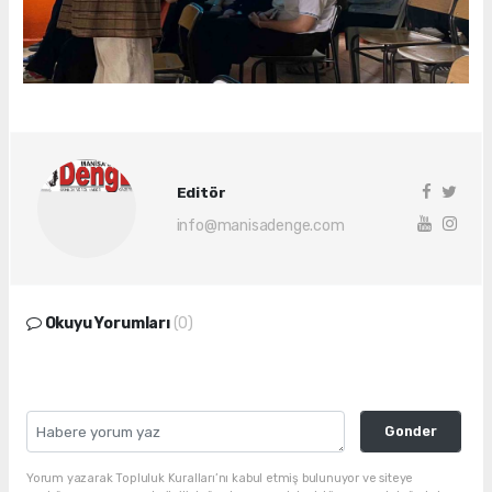
Editör
info@manisadenge.com
Okuyu Yorumları
(0)
Gonder
Yorum yazarak Topluluk Kuralları’nı kabul etmiş bulunuyor ve siteye