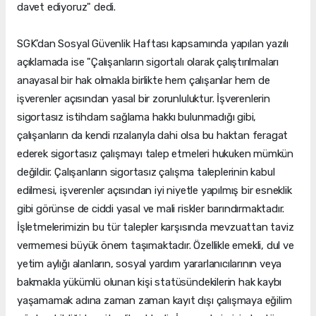
davet ediyoruz" dedi.
SGK’dan Sosyal Güvenlik Haftası kapsamında yapılan yazılı
açıklamada ise "Çalışanların sigortalı olarak çalıştırılmaları
anayasal bir hak olmakla birlikte hem çalışanlar hem de
işverenler açısından yasal bir zorunluluktur. İşverenlerin
sigortasız istihdam sağlama hakkı bulunmadığı gibi,
çalışanların da kendi rızalarıyla dahi olsa bu haktan feragat
ederek sigortasız çalışmayı talep etmeleri hukuken mümkün
değildir. Çalışanların sigortasız çalışma taleplerinin kabul
edilmesi, işverenler açısından iyi niyetle yapılmış bir esneklik
gibi görünse de ciddi yasal ve mali riskler barındırmaktadır.
İşletmelerimizin bu tür talepler karşısında mevzuattan taviz
vermemesi büyük önem taşımaktadır. Özellikle emekli, dul ve
yetim aylığı alanların, sosyal yardım yararlanıcılarının veya
bakmakla yükümlü olunan kişi statüsündekilerin hak kaybı
yaşamamak adına zaman zaman kayıt dışı çalışmaya eğilim