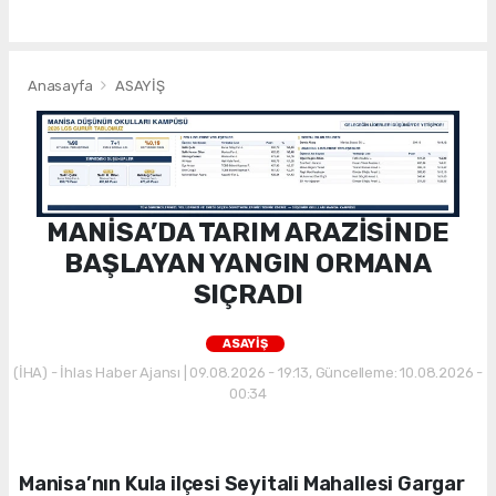
Anasayfa
ASAYİŞ
MANİSA’DA TARIM ARAZİSİNDE
BAŞLAYAN YANGIN ORMANA
SIÇRADI
ASAYİŞ
(İHA) - İhlas Haber Ajansı | 09.08.2026 - 19:13, Güncelleme: 10.08.2026 -
00:34
Manisa’nın Kula ilçesi Seyitali Mahallesi Gargar