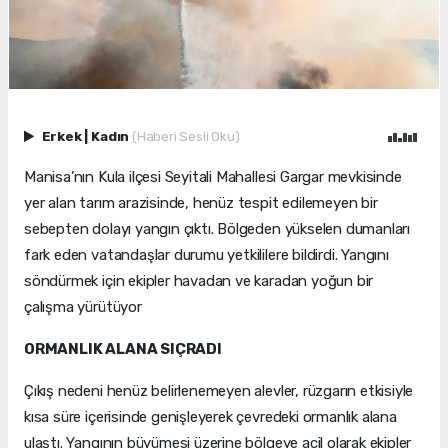
Erkek
|
Kadın
(Haberi Sesli Oku)
Manisa’nın Kula ilçesi Seyitali Mahallesi Gargar mevkisinde
yer alan tarım arazisinde, henüz tespit edilemeyen bir
sebepten dolayı yangın çıktı. Bölgeden yükselen dumanları
fark eden vatandaşlar durumu yetkililere bildirdi. Yangını
söndürmek için ekipler havadan ve karadan yoğun bir
çalışma yürütüyor
ORMANLIK ALANA SIÇRADI
Çıkış nedeni henüz belirlenemeyen alevler, rüzgarın etkisiyle
kısa süre içerisinde genişleyerek çevredeki ormanlık alana
ulaştı. Yangının büyümesi üzerine bölgeye acil olarak ekipler