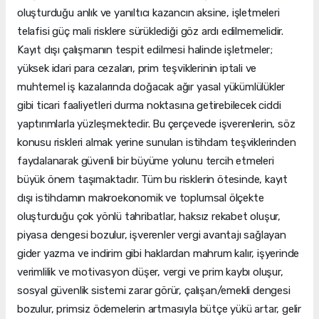
oluşturduğu anlık ve yanıltıcı kazancın aksine, işletmeleri
telafisi güç mali risklere sürüklediği göz ardı edilmemelidir.
Kayıt dışı çalışmanın tespit edilmesi halinde işletmeler;
yüksek idari para cezaları, prim teşviklerinin iptali ve
muhtemel iş kazalarında doğacak ağır yasal yükümlülükler
gibi ticari faaliyetleri durma noktasına getirebilecek ciddi
yaptırımlarla yüzleşmektedir. Bu çerçevede işverenlerin, söz
konusu riskleri almak yerine sunulan istihdam teşviklerinden
faydalanarak güvenli bir büyüme yolunu tercih etmeleri
büyük önem taşımaktadır. Tüm bu risklerin ötesinde, kayıt
dışı istihdamın makroekonomik ve toplumsal ölçekte
oluşturduğu çok yönlü tahribatlar, haksız rekabet oluşur,
piyasa dengesi bozulur, işverenler vergi avantajı sağlayan
gider yazma ve indirim gibi haklardan mahrum kalır, işyerinde
verimlilik ve motivasyon düşer, vergi ve prim kaybı oluşur,
sosyal güvenlik sistemi zarar görür, çalışan/emekli dengesi
bozulur, primsiz ödemelerin artmasıyla bütçe yükü artar, gelir