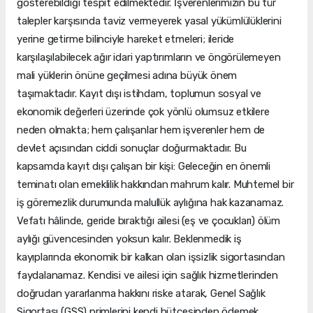
gösterebildiği tespit edilmektedir. İşverenlerimizin bu tür
talepler karşısında taviz vermeyerek yasal yükümlülüklerini
yerine getirme bilinciyle hareket etmeleri; ileride
karşılaşılabilecek ağır idari yaptırımların ve öngörülemeyen
mali yüklerin önüne geçilmesi adına büyük önem
taşımaktadır. Kayıt dışı istihdam, toplumun sosyal ve
ekonomik değerleri üzerinde çok yönlü olumsuz etkilere
neden olmakta; hem çalışanlar hem işverenler hem de
devlet açısından ciddi sonuçlar doğurmaktadır. Bu
kapsamda kayıt dışı çalışan bir kişi: Geleceğin en önemli
teminatı olan emeklilik hakkından mahrum kalır. Muhtemel bir
iş göremezlik durumunda malullük aylığına hak kazanamaz.
Vefatı hâlinde, geride bıraktığı ailesi (eş ve çocukları) ölüm
aylığı güvencesinden yoksun kalır. Beklenmedik iş
kayıplarında ekonomik bir kalkan olan işsizlik sigortasından
faydalanamaz. Kendisi ve ailesi için sağlık hizmetlerinden
doğrudan yararlanma hakkını riske atarak, Genel Sağlık
Sigortası (GSS) primlerini kendi bütçesinden ödemek