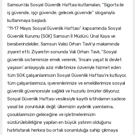
Samsun’da Sosyal Güvenlik Haftası kutlamaları, "Sigorta ile
iş güvende, işçi güvende; gelecek güvende" sloganıyla
kutlanmaya başladı.
"11-17 Mayıs Sosyal Güvenlik Haftası" kapsamında Sosyal
Güvenlik Kurumu (SGK) Samsun İl Müdürü Ünal Kaya ve
beraberindekiler, Samsun Valisi Orhan Tavlı’yı makamında
ziyaret etti. Ziyaretin sonunda Vali Orhan Tavlı, "Sosyal
güvenlik sistemimize emek vererek, ‘İnsanı yaşat ki devlet
yaşasın’ anlayışıyla aziz milletimize özveriyle hizmet eden
tüm SGK çalışanlarımızın Sosyal Güvenlik Haftası’nı kutluyor,
tüm çalışanlarımıza, işverenlerimize ve emeklilerimize sosyal
güvenlik güvencesiyle sağlıklı ve huzurlu ömürler diliyoruz.
Sosyal Güvenlik Haftası vesilesiyle kayıtlı istihdamın sadece
yasal bir zorunluluk değil; ülkemizin aydınlık yarınlarına,
çocuklarımızın geleceğine ve işletmelerimizin
sürdürülebilirliğine yapılan en büyük yatırım olduğunu
hatırlatarak herkesi bu ortak sorumluluğa sahip çıkmaya