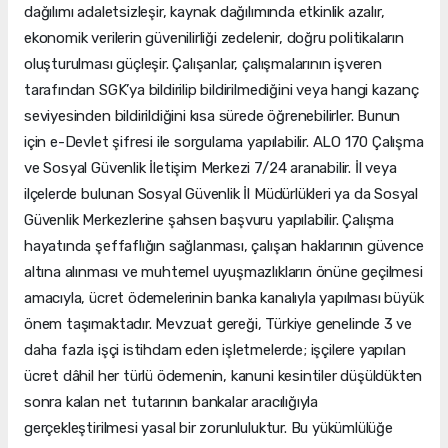
dağılımı adaletsizleşir, kaynak dağılımında etkinlik azalır,
ekonomik verilerin güvenilirliği zedelenir, doğru politikaların
oluşturulması güçleşir. Çalışanlar, çalışmalarının işveren
tarafından SGK’ya bildirilip bildirilmediğini veya hangi kazanç
seviyesinden bildirildiğini kısa sürede öğrenebilirler. Bunun
için e-Devlet şifresi ile sorgulama yapılabilir. ALO 170 Çalışma
ve Sosyal Güvenlik İletişim Merkezi 7/24 aranabilir. İl veya
ilçelerde bulunan Sosyal Güvenlik İl Müdürlükleri ya da Sosyal
Güvenlik Merkezlerine şahsen başvuru yapılabilir. Çalışma
hayatında şeffaflığın sağlanması, çalışan haklarının güvence
altına alınması ve muhtemel uyuşmazlıkların önüne geçilmesi
amacıyla, ücret ödemelerinin banka kanalıyla yapılması büyük
önem taşımaktadır. Mevzuat gereği, Türkiye genelinde 3 ve
daha fazla işçi istihdam eden işletmelerde; işçilere yapılan
ücret dâhil her türlü ödemenin, kanuni kesintiler düşüldükten
sonra kalan net tutarının bankalar aracılığıyla
gerçekleştirilmesi yasal bir zorunluluktur. Bu yükümlülüğe