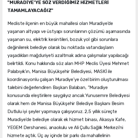
"MURADİYE’YE SÖZ VERDİĞİMİZ HİZMETLERİ
TAMAMLAYACAĞIZ"
Mecliste ilçenin en büyük mahallesi olan Muradiye’de
yaşanan altyapı ve üstyapı sorunlarının çözümü aşamasında
yaşanan su, elektrik kesintileri, bozuk yol gibi sorunlara
değinilerek belediye olarak bu noktada vatandaşların
yaşadıkları mağduriyeti azaltmak adına çalışmalar yapılacağı
belirtildi. Konu hakkında söz alan MHP Meclis Üyesi Mehmet
Palabıyık’ın, Manisa Büyükşehir Belediyesi, MASKİ ile
koordinasyonlu çalışan Muradiye’ye özel birim oluşturulması
talebini değerlendiren Başkan Balaban, “Muradiye
konusunda eleştirilere saygılıyız ancak Yunusemre Belediyesi
olarak hem de Manisa Büyükşehir Belediye Başkanı Besim
Dutlulu iyi şeyler yapmaya çalışıyoruz. 2,5 yıllık süreçte
Muradiye’de belediye olarak ek hizmet binası, Akasya Kafe,
YEGEM Dershanesi, anaokulu ve Ali Çullu Sağlık Merkezi’ni
hizmete açtık. Üç ay içinde bir parkı da mahallelinin