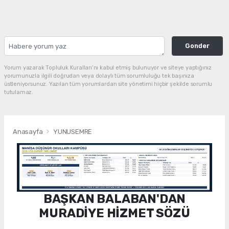
Gonder
Yorum yazarak Topluluk Kuralları’nı kabul etmiş bulunuyor ve siteye yaptığınız
yorumunuzla ilgili doğrudan veya dolaylı tüm sorumluluğu tek başınıza
üstleniyorsunuz. Yazılan tüm yorumlardan site yönetimi hiçbir şekilde sorumlu
tutulamaz.
Anasayfa
YUNUSEMRE
BAŞKAN BALABAN'DAN
MURADİYE HİZMET SÖZÜ