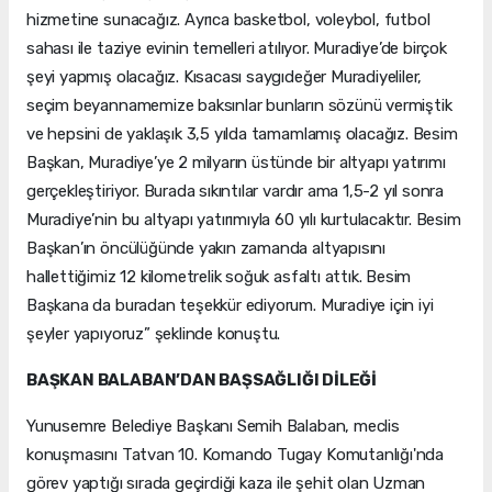
hizmetine sunacağız. Ayrıca basketbol, voleybol, futbol
sahası ile taziye evinin temelleri atılıyor. Muradiye’de birçok
şeyi yapmış olacağız. Kısacası saygıdeğer Muradiyeliler,
seçim beyannamemize baksınlar bunların sözünü vermiştik
ve hepsini de yaklaşık 3,5 yılda tamamlamış olacağız. Besim
Başkan, Muradiye’ye 2 milyarın üstünde bir altyapı yatırımı
gerçekleştiriyor. Burada sıkıntılar vardır ama 1,5-2 yıl sonra
Muradiye’nin bu altyapı yatırımıyla 60 yılı kurtulacaktır. Besim
Başkan’ın öncülüğünde yakın zamanda altyapısını
hallettiğimiz 12 kilometrelik soğuk asfaltı attık. Besim
Başkana da buradan teşekkür ediyorum. Muradiye için iyi
şeyler yapıyoruz” şeklinde konuştu.
BAŞKAN BALABAN’DAN BAŞSAĞLIĞI DİLEĞİ
Yunusemre Belediye Başkanı Semih Balaban, meclis
konuşmasını Tatvan 10. Komando Tugay Komutanlığı'nda
görev yaptığı sırada geçirdiği kaza ile şehit olan Uzman