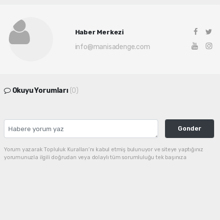
Haber Merkezi
info@manisadenge.com
Okuyu Yorumları
(0)
Gonder
Yorum yazarak Topluluk Kuralları’nı kabul etmiş bulunuyor ve siteye yaptığınız
yorumunuzla ilgili doğrudan veya dolaylı tüm sorumluluğu tek başınıza
üstleniyorsunuz. Yazılan tüm yorumlardan site yönetimi hiçbir şekilde sorumlu
tutulamaz.