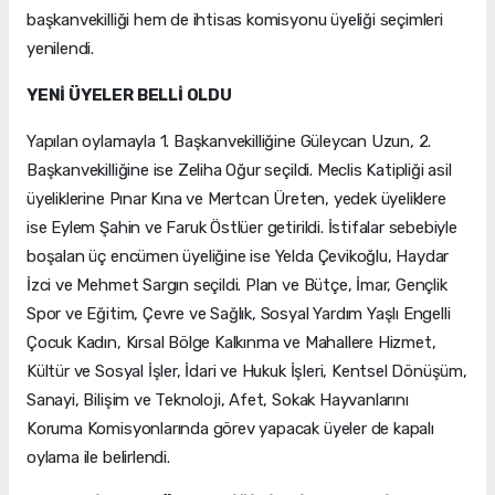
başkanvekilliği hem de ihtisas komisyonu üyeliği seçimleri
yenilendi.
YENİ ÜYELER BELLİ OLDU
Yapılan oylamayla 1. Başkanvekilliğine Güleycan Uzun, 2.
Başkanvekilliğine ise Zeliha Oğur seçildi. Meclis Katipliği asil
üyeliklerine Pınar Kına ve Mertcan Üreten, yedek üyeliklere
ise Eylem Şahin ve Faruk Östlüer getirildi. İstifalar sebebiyle
boşalan üç encümen üyeliğine ise Yelda Çevikoğlu, Haydar
İzci ve Mehmet Sargın seçildi. Plan ve Bütçe, İmar, Gençlik
Spor ve Eğitim, Çevre ve Sağlık, Sosyal Yardım Yaşlı Engelli
Çocuk Kadın, Kırsal Bölge Kalkınma ve Mahallere Hizmet,
Kültür ve Sosyal İşler, İdari ve Hukuk İşleri, Kentsel Dönüşüm,
Sanayi, Bilişim ve Teknoloji, Afet, Sokak Hayvanlarını
Koruma Komisyonlarında görev yapacak üyeler de kapalı
oylama ile belirlendi.