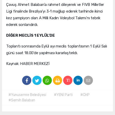
Çavuş Ahmet Balaban’a rahmet dileyerek ve FIVB Milletler
Ligi finalinde Brezilya’yı 3-1 mağlup ederek tarihinde ikinci
kez şampiyon olan A Milli Kadın Voleybol Takımı’nı tebrik
ederek sonlandırdı.
DİĞER MECLİS 1 EYLÜL’DE
Toplantı sonrasında Eylül ayı meclis toplantısının 1 Eylül Salı
günü saat 18.00’de yapılması kararlaştırıldı.
Kaynak: HABER MERKEZİ
#Yunusemre Belediyesi
#YENİ Parti
#CHP
#Semih Balaban