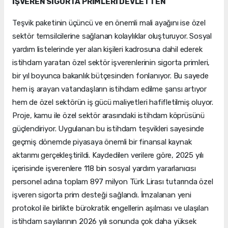
İŞVEREN SİGORTA PRİMLERİ DEVLETTEN
Teşvik paketinin üçüncü ve en önemli mali ayağını ise özel
sektör temsilcilerine sağlanan kolaylıklar oluşturuyor. Sosyal
yardım listelerinde yer alan kişileri kadrosuna dahil ederek
istihdam yaratan özel sektör işverenlerinin sigorta primleri,
bir yıl boyunca bakanlık bütçesinden fonlanıyor. Bu sayede
hem iş arayan vatandaşların istihdam edilme şansı artıyor
hem de özel sektörün iş gücü maliyetleri hafifletilmiş oluyor.
Proje, kamu ile özel sektör arasındaki istihdam köprüsünü
güçlendiriyor. Uygulanan bu istihdam teşvikleri sayesinde
geçmiş dönemde piyasaya önemli bir finansal kaynak
aktarımı gerçekleştirildi. Kaydedilen verilere göre, 2025 yılı
içerisinde işverenlere 118 bin sosyal yardım yararlanıcısı
personel adına toplam 897 milyon Türk Lirası tutarında özel
işveren sigorta prim desteği sağlandı. İmzalanan yeni
protokol ile birlikte bürokratik engellerin aşılması ve ulaşılan
istihdam sayılarının 2026 yılı sonunda çok daha yüksek