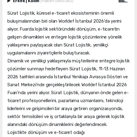
Erkek
|
Kadın
(Haberi Sesli Oku)
Sürat Lojistik, küresel e-ticaret ekosisteminin önemli
buluşmalarından biri olan Worldef İstanbul 2026’da yerini
alıyor. Fuarda lojistik sektöründeki dönüşüm, e-ticaretin
gelişen dinamikleri ve entegre lojistik çözümlerine yönelik
yaklaşımını paylaşacak olan Sürat Lojistik, yenilikçi
uygulamalarını ziyaretçilerle buluşturacak.
Dinamik ve yenilikçi yaklaşımıyla müşterilerine entegre lojistik
çözümler sunmayı hedefleyen Sürat Lojistik, 11-13 Haziran
2026 tarihleri arasında İstanbul Yenikapı Avrasya Gösteri ve
Sanat Merkezi’nde gerçekleştirilecek Worldef İstanbul 2026
Fuarı’nda yerini alıyor. Sürat Lojistik, dünyanın önde gelen e-
ticaret profesyonellerini, pazarlama uzmanlarını, teknoloji
liderlerini ve girişimcileri bir araya getiren organizasyonda,
sektör temsilcileri ve iş ortaklarıyla bir araya gelerek lojistik
alanındaki dönüşüm dinamiklerini değerlendirecek.
Lojistikte dönüşüm ve e-ticaret odağı