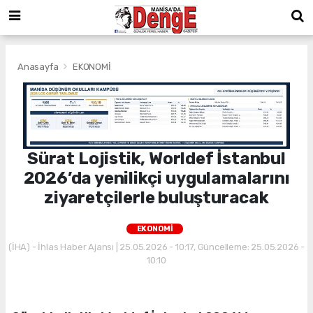
Anasayfa
EKONOMİ
Sürat Lojistik, Worldef İstanbul
2026’da yenilikçi uygulamalarını
ziyaretçilerle buluşturacak
EKONOMİ
(İHA) - İhlas Haber Ajansı | 25.05.2026 - 10:17, Güncelleme: 25.05.2026 -
10:10