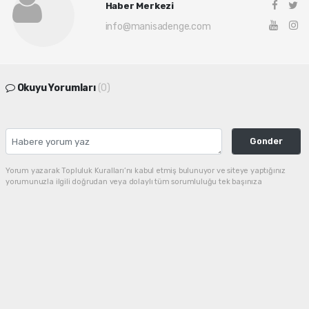
Haber Merkezi
info@manisadenge.com
Okuyu Yorumları
(0)
Gonder
Yorum yazarak Topluluk Kuralları’nı kabul etmiş bulunuyor ve siteye yaptığınız
yorumunuzla ilgili doğrudan veya dolaylı tüm sorumluluğu tek başınıza
üstleniyorsunuz. Yazılan tüm yorumlardan site yönetimi hiçbir şekilde sorumlu
tutulamaz.
haber paketi
haber scripti
haber yazılımı
Tüm hakları saklı tutulmaktadır. Copyright 2026©