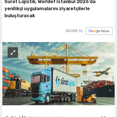
Sürat Lojistik, Worldef İstanbul 2026’da
yenilikçi uygulamalarını ziyaretçilerle
buluşturacak
ABONE OL