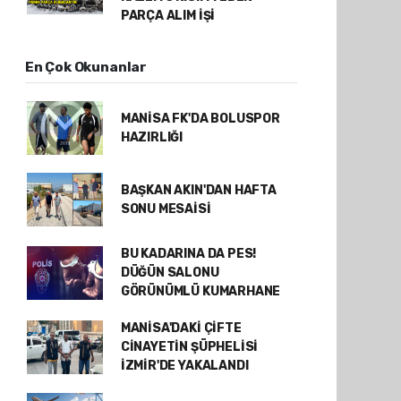
PARÇA ALIM İŞİ
En Çok Okunanlar
MANİSA FK'DA BOLUSPOR
HAZIRLIĞI
BAŞKAN AKIN'DAN HAFTA
SONU MESAİSİ
BU KADARINA DA PES!
DÜĞÜN SALONU
GÖRÜNÜMLÜ KUMARHANE
MANİSA'DAKİ ÇİFTE
CİNAYETİN ŞÜPHELİSİ
İZMİR'DE YAKALANDI