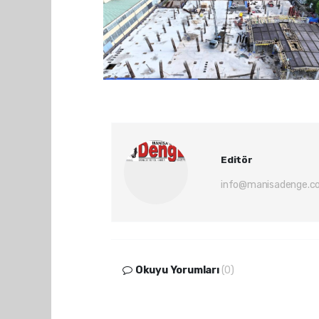
Editör
info@manisadenge.c
Okuyu Yorumları
(0)