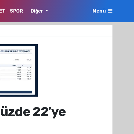
ET
SPOR
Diğer
Menü
yüzde 22’ye