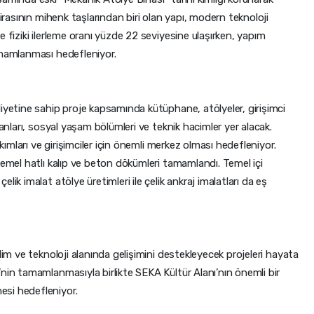
mirasının mihenk taşlarından biri olan yapı, modern teknoloji
 fiziki ilerleme oranı yüzde 22 seviyesine ulaşırken, yapım
amamlanması hedefleniyor.
iyetine sahip proje kapsamında kütüphane, atölyeler, girişimci
lanları, sosyal yaşam bölümleri ve teknik hacimler yer alacak.
akımları ve girişimciler için önemli merkez olması hedefleniyor.
temel hatlı kalıp ve beton dökümleri tamamlandı. Temel içi
ik imalat atölye üretimleri ile çelik ankraj imalatları da eş
lim ve teknoloji alanında gelişimini destekleyecek projeleri hayata
nin tamamlanmasıyla birlikte SEKA Kültür Alanı’nın önemli bir
si hedefleniyor.