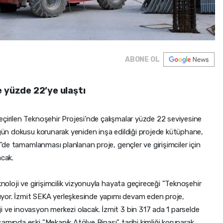
ABONE OL
e yüzde 22’ye ulaştı
eçirilen Teknoşehir Projesi’nde çalışmalar yüzde 22 seviyesine
zgün dokusu korunarak yeniden inşa edildiği projede kütüphane,
27’de tamamlanması planlanan proje, gençler ve girişimciler için
acak.
knoloji ve girişimcilik vizyonuyla hayata geçireceği "Teknoşehir
ürüyor. İzmit SEKA yerleşkesinde yapımı devam eden proje,
i ve inovasyon merkezi olacak. İzmit 3 bin 317 ada 1 parselde
amında eski "Mekanik Atölye Binası" tarihi kimliği korunarak