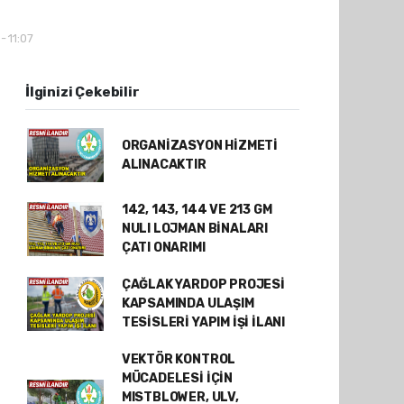
- 11:07
İlginizi Çekebilir
ORGANİZASYON HİZMETİ
ALINACAKTIR
142, 143, 144 VE 213 GM
NULI LOJMAN BİNALARI
ÇATI ONARIMI
ÇAĞLAK YARDOP PROJESİ
KAPSAMINDA ULAŞIM
TESİSLERİ YAPIM İŞİ İLANI
VEKTÖR KONTROL
MÜCADELESİ İÇİN
MISTBLOWER, ULV,