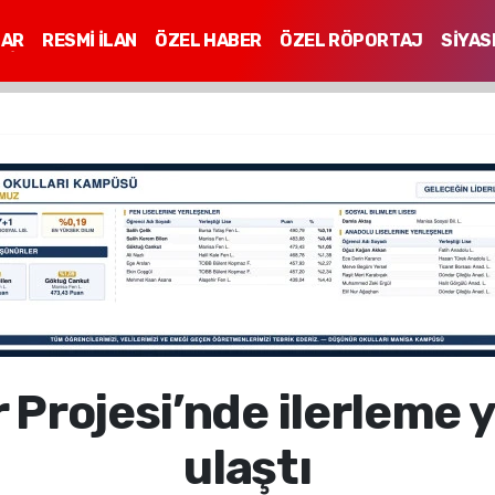
LAR
RESMİ İLAN
ÖZEL HABER
ÖZEL RÖPORTAJ
SİYAS
Mİ
 Projesi’nde ilerleme 
ulaştı