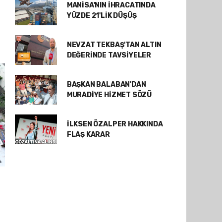
MANİSA'NIN İHRACATINDA
YÜZDE 21'LİK DÜŞÜŞ
NEVZAT TEKBAŞ'TAN ALTIN
DEĞERİNDE TAVSİYELER
BAŞKAN BALABAN'DAN
MURADİYE HİZMET SÖZÜ
İLKSEN ÖZALPER HAKKINDA
FLAŞ KARAR