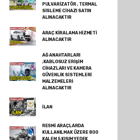
PULVARİZATÖR , TERMAL
SİSLEME CİHAZI SATIN
ALINACAKTIR
ARAÇ KİRALAMA HİZMETİ
ALINACAKTIR
AĞ ANAHTARLARI
,KABLOSUZ ERİŞİM
CİHAZLARI VE KAMERA
GÜVENLİK SİSTEMLERİ
MALZEMELERİ
ALINACAKTIR
İLAN
RESMİ ARAÇLARDA
KULLANILMAK ÜZERE 800
KALEM 5 KISIM YEDEK